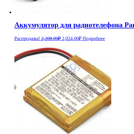
Аккумулятор для радиотелефона Pa
Первоначальная
Текущая
Распродажа!
2,208.00
₽
2,024.00
₽
Подробнее
цена
цена:
составляла
2,024.00₽.
2,208.00₽.