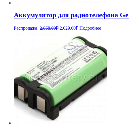
Аккумулятор для радиотелефона Gen
Первоначальная
Текущая
Распродажа!
2,868.00
₽
2,629.00
₽
Подробнее
цена
цена:
составляла
2,629.00₽.
2,868.00₽.