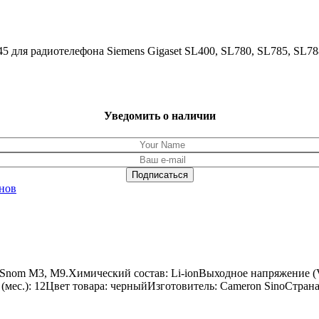
5 для радиотелефона Siemens Gigaset SL400, SL780, SL785, SL
Уведомить о наличии
нов
а Snom M3, M9.Химический состав: Li-ionВыходное напряжение (
к (мес.): 12Цвет товара: черныйИзготовитель: Cameron SinoСтран