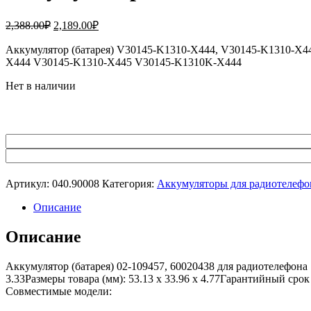
Первоначальная
Текущая
2,388.00
₽
2,189.00
₽
цена
цена:
составляла
Аккумулятор (батарея) V30145-K1310-X444, V30145-K1310-X44
2,189.00₽.
X444 V30145-K1310-X445 V30145-K1310K-X444
2,388.00₽.
Нет в наличии
Артикул:
040.90008
Категория:
Аккумуляторы для радиотелефо
Описание
Описание
Аккумулятор (батарея) 02-109457, 60020438 для радиотелефон
3.33Размеры товара (мм): 53.13 x 33.96 x 4.77Гарантийный сро
Совместимые модели: