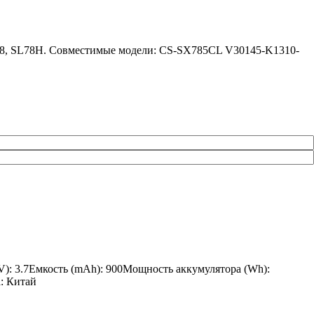
788, SL78H. Совместимые модели: CS-SX785CL V30145-K1310-
V): 3.7Емкость (mAh): 900Мощность аккумулятора (Wh):
а: Китай