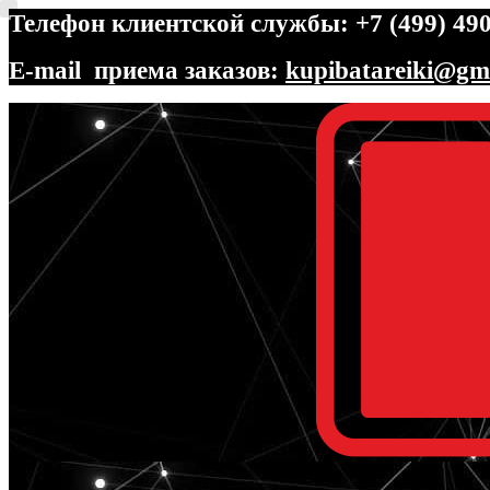
Телефон клиентской службы: +7 (499) 490
E-mail приема заказов:
kupibatareiki@gm
Перейти
Перейти
к
к
навигации
содержимому