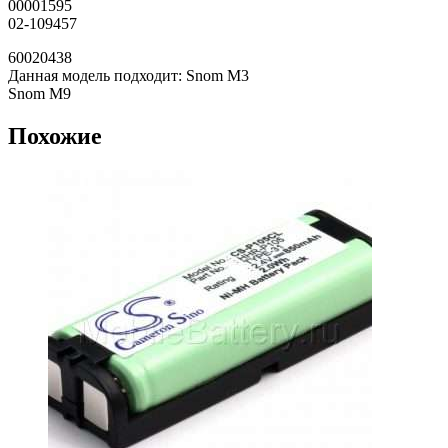
00001595
02-109457
60020438
Данная модель подходит: Snom M3
Snom M9
Похожие