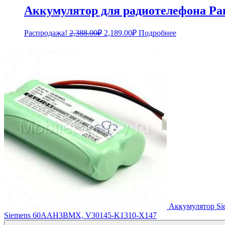
Аккумулятор для радиотелефона Pa
Первоначальная
Текущая
Распродажа!
2,388.00
₽
2,189.00
₽
Подробнее
цена
цена:
составляла
2,189.00₽.
2,388.00₽.
Аккумулятор Si
Siemens 60AAH3BMX, V30145-K1310-X147