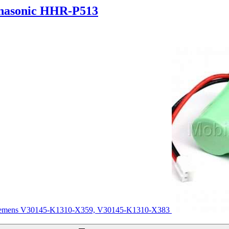
nasonic HHR-P513
emens V30145-K1310-X359, V30145-K1310-X383