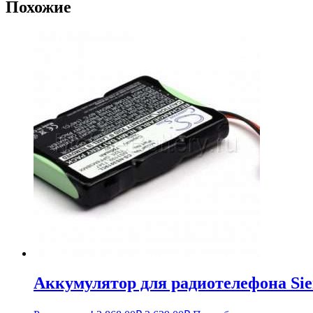
Похожие
Аккумулятор для радиотелефона Si
Первоначальная
Текущая