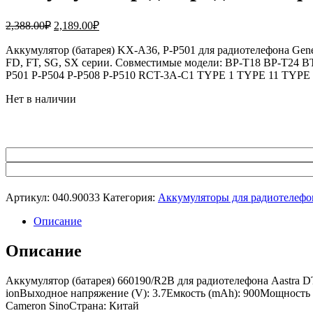
Первоначальная
Текущая
2,388.00
₽
2,189.00
₽
цена
цена:
составляла
Аккумулятор (батарея) KX-A36, P-P501 для радиотелефона Gener
2,189.00₽.
FD, FT, SG, SX серии. Совместимые модели: BP-T18 BP-
2,388.00₽.
P501 P-P504 P-P508 P-P510 RCT-3A-C1 TYPE 1 TYPE 11 TYPE
Нет в наличии
Артикул:
040.90033
Категория:
Аккумуляторы для радиотелефо
Описание
Описание
Аккумулятор (батарея) 660190/R2B для радиотелефона Aastra DT
ionВыходное напряжение (V): 3.7Емкость (mAh): 900Мощность ак
Cameron SinoСтрана: Китай