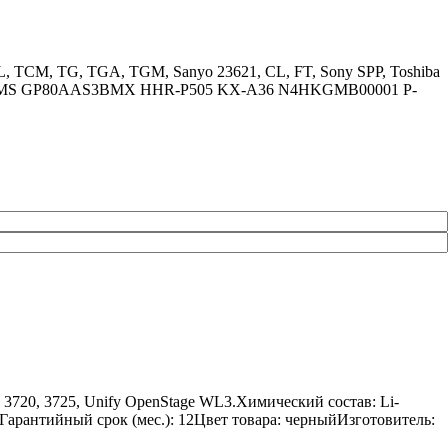
CL, TCM, TG, TGA, TGM, Sanyo 23621, CL, FT, Sony SPP, Toshiba
AAK3BMS GP80AAS3BMX HHR-P505 KX-A36 N4HKGMB00001 P-
a 3720, 3725, Unify OpenStage WL3.Химический состав: Li-
6Гарантийный срок (мес.): 12Цвет товара: черныйИзготовитель: