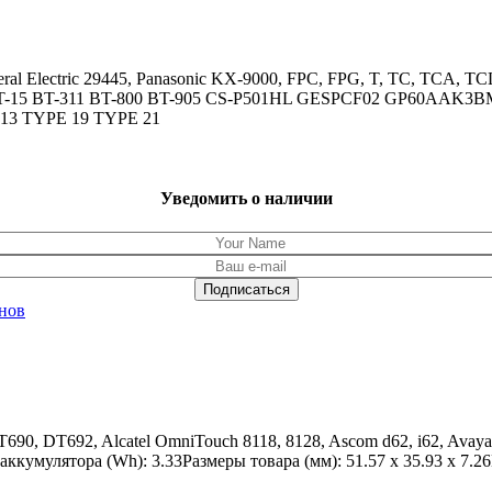
al Electric 29445, Panasonic KX-9000, FPC, FPG, T, TC, TCA, T
T24 BT-15 BT-311 BT-800 BT-905 CS-P501HL GESPCF02 GP60
 13 TYPE 19 TYPE 21
Уведомить о наличии
нов
690, DT692, Alcatel OmniTouch 8118, 8128, Ascom d62, i62, Avay
кумулятора (Wh): 3.33Размеры товара (мм): 51.57 x 35.93 x 7.2