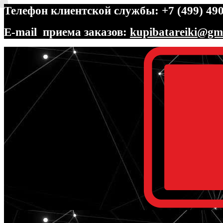
Телефон клиентской службы: +7 (499) 490
E-mail приема заказов:
kupibatareiki@gm
Перейти
Перейти
к
к
навигации
содержимому