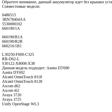
Обратите внимание, данный аккумулятор идет без крышки уст
Совместимые модели:
0486515
3BN78404AA
5530000102
660190/1A
660190/R1A
660190/R2B
660216/1B1
L30250-F600-C325
RB-D62-L
S30122-X8008-X38
Данная модель подходит: Aastra DT690
Aastra DT692
Alcatel OmniTouch 8118
Alcatel OmniTouch 8128
Ascom d62
Ascom i62
Avaya 3720
Avaya 3725
Unify OpenStage WL3