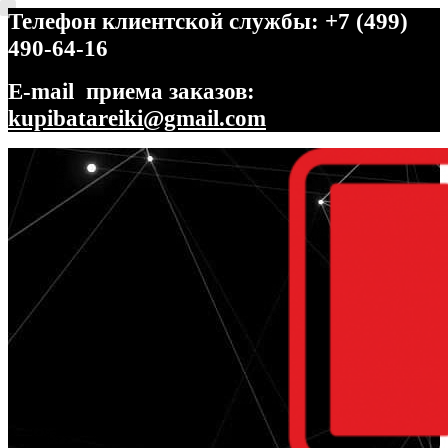
Телефон клиентской службы: +7 (499)
490-64-16
E-mail приема заказов:
kupibatareiki@gmail.com
Перейти
Перейти
к
к
навигации
содержимому