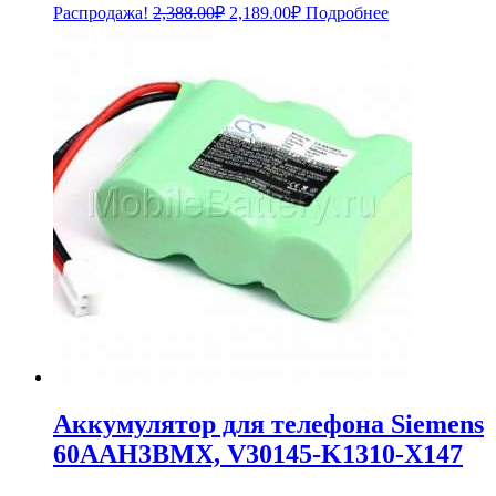
Первоначальная
Текущая
Распродажа!
2,388.00
₽
2,189.00
₽
Подробнее
цена
цена:
составляла
2,189.00₽.
2,388.00₽.
Аккумулятор для телефона Siemens
60AAH3BMX, V30145-K1310-X147