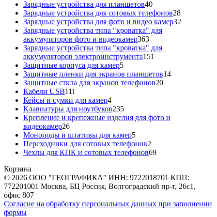
40
товара
Зарядные устройства для планшетов
40
товаров
28
Зарядные устройства для сотовых телефонов
28
товаров
32
Зарядные устройства для фото и видео камер
32
товара
Зарядные устройства типа "кроватка" для
363
аккумуляторов фото и видеокамер
363
товара
Зарядные устройства типа "кроватка" для
151
аккумуляторов электроинструмента
151
5
товар
Защитные корпуса для камер
5
товаров
14
Защитные пленки для экранов планшетов
14
20
товаров
Защитные сткла для экранов телефонов
20
111
товаров
Кабели USB
111
товаров
4
Кейсы и сумки для камер
4
товара
235
Клавиатуры для ноутбуков
235
товаров
Крепление и крепежные изделия для фото и
26
видеокамер
26
товаров
5
Моноподы и штативы для камер
5
товаров
2
Переходники для сотовых телефонов
2
товара
69
Чехлы для КПК и сотовых телефонов
69
товаров
Корзина
© 2026 ООО "ГЕОГРАФИКА" ИНН: 9722018701 КПП:
772201001 Москва, БЦ Россия, Волгоградский пр-т, 26с1,
офис 807
Согласие на обработку персональных данных при заполнении
формы