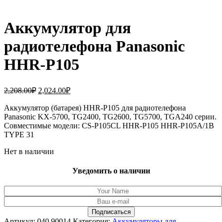
Аккумулятор для
радиотелефона Panasonic
HHR-P105
Первоначальная
Текущая
2,208.00
₽
2,024.00
₽
цена
цена:
составляла
Аккумулятор (батарея) HHR-P105 для радиотелефона
2,024.00₽.
Panasonic KX-5700, TG2400, TG2600, TG5700, TGA240 серии.
2,208.00₽.
Совместимые модели: CS-P105CL HHR-P105 HHR-P105A/1B
TYPE 31
Нет в наличии
Уведомить о наличии
Артикул:
040.90014
Категория:
Аккумуляторы для