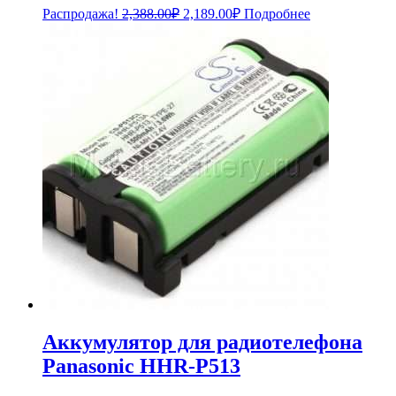
Первоначальная
Текущая
Распродажа!
2,388.00
₽
2,189.00
₽
Подробнее
цена
цена:
составляла
2,189.00₽.
2,388.00₽.
Аккумулятор для радиотелефона
Panasonic HHR-P513