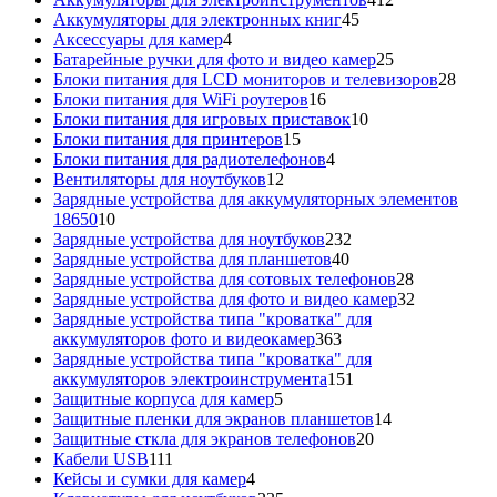
45
товаров
Аккумуляторы для электронных книг
45
4
товаров
Аксессуары для камер
4
товара
25
Батарейные ручки для фото и видео камер
25
товаров
28
Блоки питания для LCD мониторов и телевизоров
28
16
това
Блоки питания для WiFi роутеров
16
товаров
10
Блоки питания для игровых приставок
10
15
товаров
Блоки питания для принтеров
15
товаров
4
Блоки питания для радиотелефонов
4
12
товара
Вентиляторы для ноутбуков
12
товаров
Зарядные устройства для аккумуляторных элементов
10
18650
10
товаров
232
Зарядные устройства для ноутбуков
232
40
товара
Зарядные устройства для планшетов
40
товаров
28
Зарядные устройства для сотовых телефонов
28
товаров
32
Зарядные устройства для фото и видео камер
32
товара
Зарядные устройства типа "кроватка" для
363
аккумуляторов фото и видеокамер
363
товара
Зарядные устройства типа "кроватка" для
151
аккумуляторов электроинструмента
151
5
товар
Защитные корпуса для камер
5
товаров
14
Защитные пленки для экранов планшетов
14
20
товаров
Защитные сткла для экранов телефонов
20
111
товаров
Кабели USB
111
товаров
4
Кейсы и сумки для камер
4