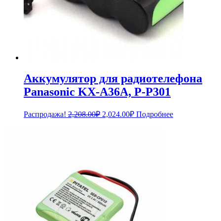
Аккумулятор для радиотелефона
Panasonic KX-A36A, P-P301
Первоначальная
Текущая
Распродажа!
2,208.00
₽
2,024.00
₽
Подробнее
цена
цена:
составляла
2,024.00₽.
2,208.00₽.