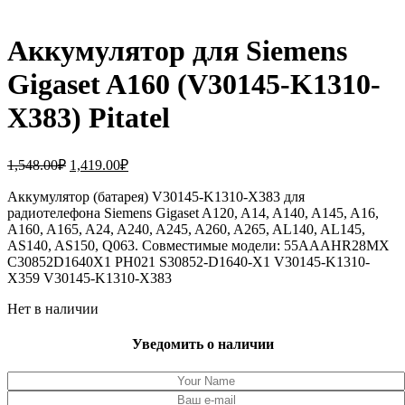
Аккумулятор для Siemens
Gigaset A160 (V30145-K1310-
X383) Pitatel
Первоначальная
Текущая
1,548.00
₽
1,419.00
₽
цена
цена:
составляла
Аккумулятор (батарея) V30145-K1310-X383 для
1,419.00₽.
радиотелефона Siemens Gigaset A120, A14, A140, A145, A16,
1,548.00₽.
A160, A165, A24, A240, A245, A260, A265, AL140, AL145,
AS140, AS150, Q063. Совместимые модели: 55AAAHR28MX
C30852D1640X1 PH021 S30852-D1640-X1 V30145-K1310-
X359 V30145-K1310-X383
Нет в наличии
Уведомить о наличии