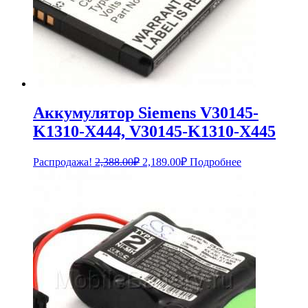
Аккумулятор Siemens V30145-
K1310-X444, V30145-K1310-X445
Первоначальная
Текущая
Распродажа!
2,388.00
₽
2,189.00
₽
Подробнее
цена
цена:
составляла
2,189.00₽.
2,388.00₽.