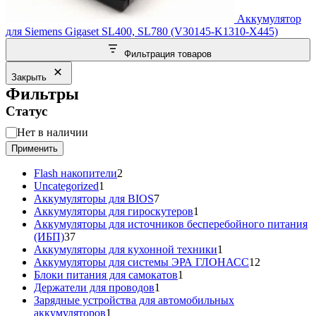
Аккумулятор
для Siemens Gigaset SL400, SL780 (V30145-K1310-X445)
Фильтрация товаров
Закрыть
Фильтры
Статус
Статус
Нет в наличии
Применить
2
Flash накопители
2
1
товара
Uncategorized
1
товар
7
Аккумуляторы для BIOS
7
товаров
1
Аккумуляторы для гироскутеров
1
товар
Аккумуляторы для источников бесперебойного питания
37
(ИБП)
37
товаров
1
Аккумуляторы для кухонной техники
1
товар
12
Аккумуляторы для системы ЭРА ГЛОНАСС
12
1
товаров
Блоки питания для самокатов
1
1
товар
Держатели для проводов
1
товар
Зарядные устройства для автомобильных
1
аккумуляторов
1