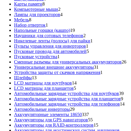
8
товар
Карты памяти
8
товаров
2
Компьютерные мыши
2
товара
4
Лампы для проекторов
4
8
товара
Мебель
8
товаров
1
Набор отверток
1
товар
19
Напольные горшки (кашпо)
19
товаров
2
Наушники для сотовых телефонов
2
товара
1
Никелевые ленты (полосы) для пайки
1
1
товар
Пульты управления для инверторов
1
товар
5
Пусковые провода для автомобилей
5
1
товаров
Пусковые устройства
1
товар
26
Сменные разъемы для универсальных аккумуляторов
26
31
то
Универсальные внешние аккумуляторы
31
товар
1
Устройства защиты от скачков напряжения
1
13
товар
Шлейфы
13
товаров
14
LCD матрицы для ноутбуков
14
5
товаров
LCD матрицы для планшетов
5
товаров
39
Автомобильные зарядные устройства для ноутбуков
39
9
тов
Автомобильные зарядные устройства для планшетов
9
тов
14
Автомобильные зарядные устройства для телефонов
14
29
то
Автомобильные инверторы
29
товаров
337
Аккумуляторные элементы 18650
337
товаров
55
Аккумуляторы для GPS навигаторов
55
товаров
15
Аккумуляторы для RAID-контроллеров
15
товаров
Аккумуляторы для акустических систем, наушников,