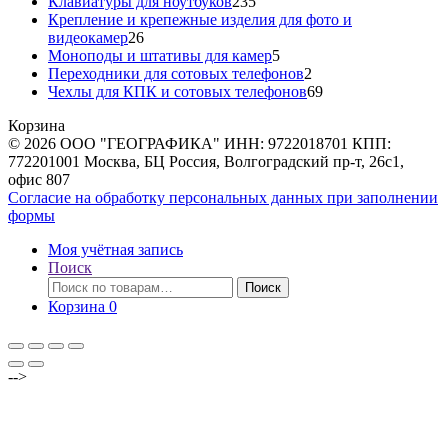
товара
235
Клавиатуры для ноутбуков
235
товаров
Крепление и крепежные изделия для фото и
26
видеокамер
26
товаров
5
Моноподы и штативы для камер
5
товаров
2
Переходники для сотовых телефонов
2
товара
69
Чехлы для КПК и сотовых телефонов
69
товаров
Корзина
© 2026 ООО "ГЕОГРАФИКА" ИНН: 9722018701 КПП:
772201001 Москва, БЦ Россия, Волгоградский пр-т, 26с1,
офис 807
Согласие на обработку персональных данных при заполнении
формы
Моя учётная запись
Поиск
Искать:
Поиск
Корзина
0
-->