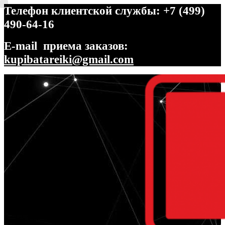
Телефон клиентской службы: +7 (499)
490-64-16
E-mail приема заказов:
kupibatareiki@gmail.com
Перейти
Перейти
к
к
навигации
содержимому