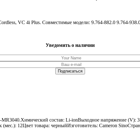
ordless, VC 4i Plus. Совместимые модели: 9.764-882.0 9.764-938.
Уведомить о наличии
L-MR3040.Химический состав: Li-ionВыходное напряжение (V): 
ок (мес.): 12Цвет товара: черныйИзготовитель: Cameron SinoСтра