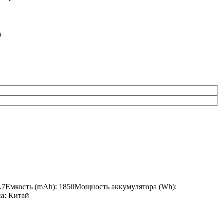
0
3.7Емкость (mAh): 1850Мощность аккумулятора (Wh):
на: Китай