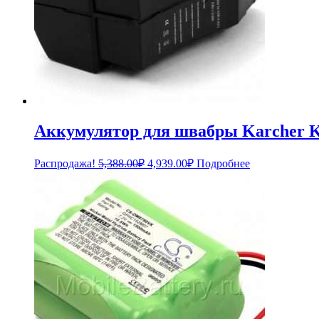
Аккумулятор для швабры Karcher K5
Первоначальная
Текущая
Распродажа!
5,388.00
₽
4,939.00
₽
Подробнее
цена
цена:
составляла
4,939.00₽.
5,388.00₽.