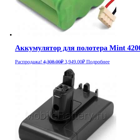
Аккумулятор для полотера Mint 420
Первоначальная
Текущая
Распродажа!
4,308.00
₽
3,949.00
₽
Подробнее
цена
цена:
составляла
3,949.00₽.
4,308.00₽.