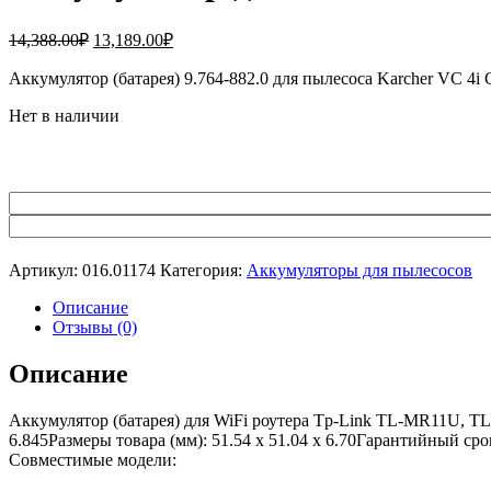
Первоначальная
Текущая
14,388.00
₽
13,189.00
₽
цена
цена:
составляла
Аккумулятор (батарея) 9.764-882.0 для пылесоса Karcher VC 4i C
13,189.00₽.
14,388.00₽.
Нет в наличии
Артикул:
016.01174
Категория:
Аккумуляторы для пылесосов
Описание
Отзывы (0)
Описание
Аккумулятор (батарея) для WiFi роутера Tp-Link TL-MR11U, T
6.845Размеры товара (мм): 51.54 x 51.04 x 6.70Гарантийный ср
Совместимые модели: