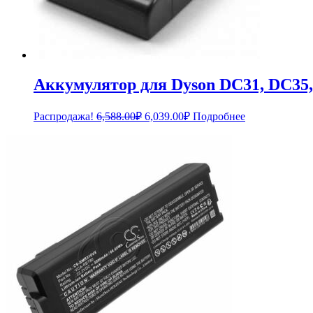
Аккумулятор для Dyson DC31, DC35,
Первоначальная
Текущая
Распродажа!
6,588.00
₽
6,039.00
₽
Подробнее
цена
цена:
составляла
6,039.00₽.
6,588.00₽.