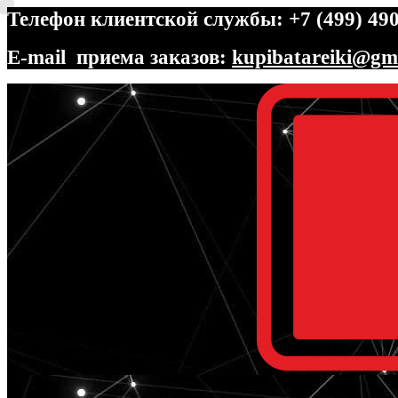
Телефон клиентской службы: +7 (499) 490
E-mail приема заказов:
kupibatareiki@gm
Перейти
Перейти
к
к
навигации
содержимому