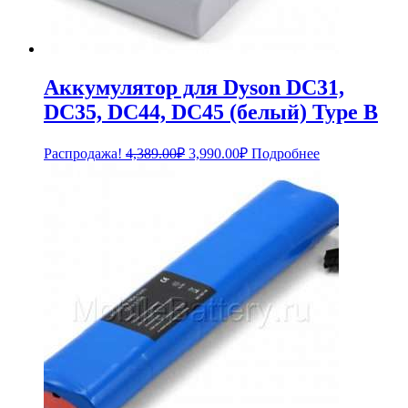
Аккумулятор для Dyson DC31,
DC35, DC44, DC45 (белый) Type B
Первоначальная
Текущая
Распродажа!
4,389.00
₽
3,990.00
₽
Подробнее
цена
цена:
составляла
3,990.00₽.
4,389.00₽.