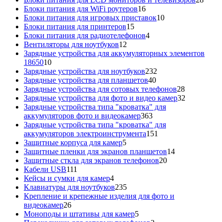
16
това
Блоки питания для WiFi роутеров
16
товаров
10
Блоки питания для игровых приставок
10
15
товаров
Блоки питания для принтеров
15
товаров
4
Блоки питания для радиотелефонов
4
12
товара
Вентиляторы для ноутбуков
12
товаров
Зарядные устройства для аккумуляторных элементов
10
18650
10
товаров
232
Зарядные устройства для ноутбуков
232
40
товара
Зарядные устройства для планшетов
40
товаров
28
Зарядные устройства для сотовых телефонов
28
товаров
32
Зарядные устройства для фото и видео камер
32
товара
Зарядные устройства типа "кроватка" для
363
аккумуляторов фото и видеокамер
363
товара
Зарядные устройства типа "кроватка" для
151
аккумуляторов электроинструмента
151
5
товар
Защитные корпуса для камер
5
товаров
14
Защитные пленки для экранов планшетов
14
20
товаров
Защитные сткла для экранов телефонов
20
111
товаров
Кабели USB
111
товаров
4
Кейсы и сумки для камер
4
товара
235
Клавиатуры для ноутбуков
235
товаров
Крепление и крепежные изделия для фото и
26
видеокамер
26
товаров
5
Моноподы и штативы для камер
5