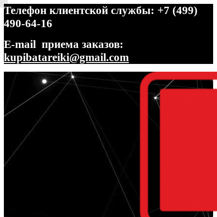
Телефон клиентской службы: +7 (499)
490-64-16
E-mail приема заказов:
kupibatareiki@gmail.com
Перейти
Перейти
к
к
навигации
содержимому