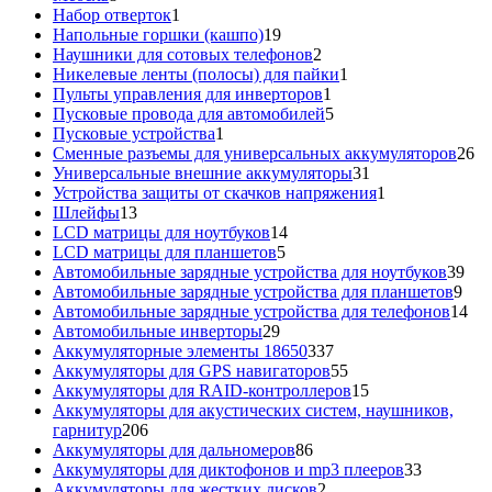
товаров
1
Набор отверток
1
товар
19
Напольные горшки (кашпо)
19
товаров
2
Наушники для сотовых телефонов
2
товара
1
Никелевые ленты (полосы) для пайки
1
1
товар
Пульты управления для инверторов
1
товар
5
Пусковые провода для автомобилей
5
1
товаров
Пусковые устройства
1
товар
26
Сменные разъемы для универсальных аккумуляторов
26
31
то
Универсальные внешние аккумуляторы
31
товар
1
Устройства защиты от скачков напряжения
1
13
товар
Шлейфы
13
товаров
14
LCD матрицы для ноутбуков
14
5
товаров
LCD матрицы для планшетов
5
товаров
39
Автомобильные зарядные устройства для ноутбуков
39
9
тов
Автомобильные зарядные устройства для планшетов
9
тов
14
Автомобильные зарядные устройства для телефонов
14
29
то
Автомобильные инверторы
29
товаров
337
Аккумуляторные элементы 18650
337
товаров
55
Аккумуляторы для GPS навигаторов
55
товаров
15
Аккумуляторы для RAID-контроллеров
15
товаров
Аккумуляторы для акустических систем, наушников,
206
гарнитур
206
товаров
86
Аккумуляторы для дальномеров
86
товаров
33
Аккумуляторы для диктофонов и mp3 плееров
33
2
товара
Аккумуляторы для жестких дисков
2