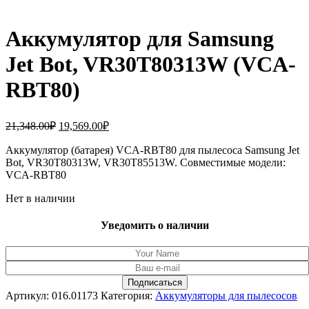
Аккумулятор для Samsung
Jet Bot, VR30T80313W (VCA-
RBT80)
Первоначальная
Текущая
21,348.00
₽
19,569.00
₽
цена
цена:
составляла
Аккумулятор (батарея) VCA-RBT80 для пылесоса Samsung Jet
19,569.00₽.
Bot, VR30T80313W, VR30T85513W. Совместимые модели:
21,348.00₽.
VCA-RBT80
Нет в наличии
Уведомить о наличии
Артикул:
016.01173
Категория:
Аккумуляторы для пылесосов