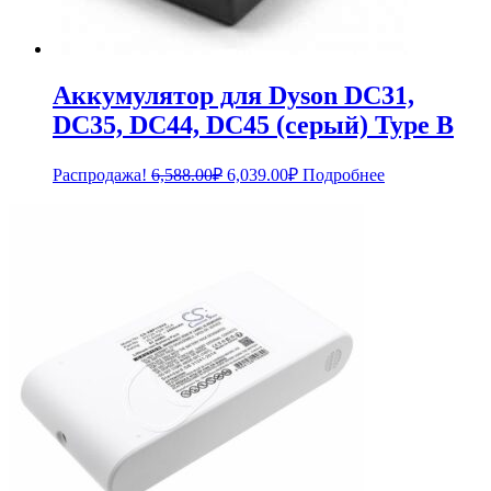
Аккумулятор для Dyson DC31,
DC35, DC44, DC45 (серый) Type B
Первоначальная
Текущая
Распродажа!
6,588.00
₽
6,039.00
₽
Подробнее
цена
цена:
составляла
6,039.00₽.
6,588.00₽.