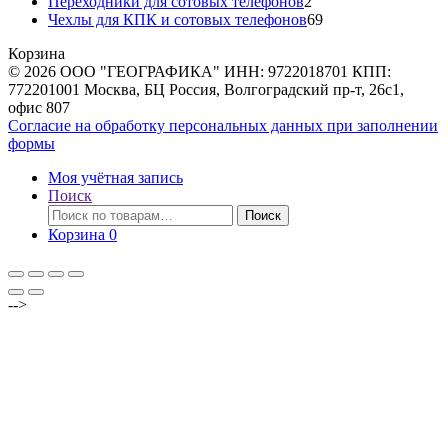
товаров
2
Переходники для сотовых телефонов
2
товара
69
Чехлы для КПК и сотовых телефонов
69
товаров
Корзина
© 2026 ООО "ГЕОГРАФИКА" ИНН: 9722018701 КПП:
772201001 Москва, БЦ Россия, Волгоградский пр-т, 26с1,
офис 807
Согласие на обработку персональных данных при заполнении
формы
Моя учётная запись
Поиск
Искать:
Поиск
Корзина
0
-->