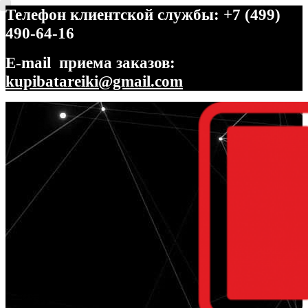
Телефон клиентской службы: +7 (499)
490-64-16
E-mail приема заказов:
kupibatareiki@gmail.com
Перейти
Перейти
к
к
навигации
содержимому