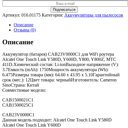
Артикул:
016.01175
Категория:
Аккумуляторы для пылесосов
Описание
Отзывы (0)
Описание
Аккумулятор (батарея) CAB23V0000C1 для WiFi роутера
Alcatel One Touch Link Y580D, Y600D, Y800, Y800Z, МТС
411D.Химический состав: Li-ionВыходное напряжение (V):
3.7Емкость (mAh): 1750Мощность аккумулятора (Wh):
6.475Размеры товара (мм): 64.60 x 43.95 x 5.10Гарантийный
срок (мес.): 12Цвет товара: черныйИзготовитель: Cameron
SinoСтрана: Китай
Совместимые модели:
CAB1500021C1
CAB1500025C1
CAB23V0000C1
Данная модель подходит: Alcatel One Touch Link Y580D
Alcatel One Touch Link Y600D