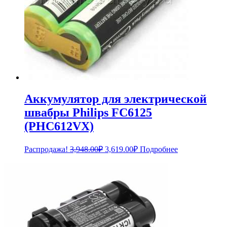
Аккумулятор для электрической
швабры Philips FC6125
(PHC612VX)
Первоначальная
Текущая
Распродажа!
3,948.00
₽
3,619.00
₽
Подробнее
цена
цена:
составляла
3,619.00₽.
3,948.00₽.