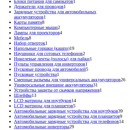
1
товаров
Блоки питания для самокатов
1
1
товар
Держатели для проводов
1
товар
Зарядные устройства для автомобильных
1
аккумуляторов
1
8
товар
Карты памяти
8
товаров
2
Компьютерные мыши
2
товара
4
Лампы для проекторов
4
8
товара
Мебель
8
товаров
1
Набор отверток
1
товар
19
Напольные горшки (кашпо)
19
товаров
2
Наушники для сотовых телефонов
2
товара
1
Никелевые ленты (полосы) для пайки
1
1
товар
Пульты управления для инверторов
1
товар
5
Пусковые провода для автомобилей
5
1
товаров
Пусковые устройства
1
товар
26
Сменные разъемы для универсальных аккумуляторов
26
31
то
Универсальные внешние аккумуляторы
31
товар
1
Устройства защиты от скачков напряжения
1
13
товар
Шлейфы
13
товаров
14
LCD матрицы для ноутбуков
14
5
товаров
LCD матрицы для планшетов
5
товаров
39
Автомобильные зарядные устройства для ноутбуков
39
9
тов
Автомобильные зарядные устройства для планшетов
9
тов
14
Автомобильные зарядные устройства для телефонов
14
29
то
Автомобильные инверторы
29