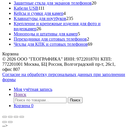
20
товаров
Защитные сткла для экранов телефонов
20
111
товаров
Кабели USB
111
товаров
4
Кейсы и сумки для камер
4
товара
235
Клавиатуры для ноутбуков
235
товаров
Крепление и крепежные изделия для фото и
26
видеокамер
26
товаров
5
Моноподы и штативы для камер
5
товаров
2
Переходники для сотовых телефонов
2
товара
69
Чехлы для КПК и сотовых телефонов
69
товаров
Корзина
© 2026 ООО "ГЕОГРАФИКА" ИНН: 9722018701 КПП:
772201001 Москва, БЦ Россия, Волгоградский пр-т, 26с1,
офис 807
Согласие на обработку персональных данных при заполнении
формы
Моя учётная запись
Поиск
Искать:
Поиск
Корзина
0
-->