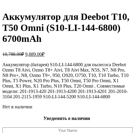
Аккумулятор для Deebot T10,
T50 Omni (S10-LI-144-6800)
6700mAh
Первоначальная
Текущая
10,788.00
₽
9,889.00
₽
цена
цена:
составляла
Аккумулятор (батарея) S10-LI-144-6800 для пылесоса Deebot
9,889.00₽.
Ozmo T8 Aivi, Ozmo T8+ Aivi, T8 Aivi Max, N5S, N7, N8 Pro,
10,788.00₽.
N8 Pro+, N8, Ozmo T9+, 950, O920, O750, T10, T10 Turbo, T10
Plus, T5 Power, N20 Pro Plus, T50 Omni, T50 Pro Omni, X1
Omni, X1 Plus, X1 Turbo, N10 Plus, T20 Omni . Совместимые
модели: 201-1913-420 201-1913-4200 201-1913-4201 201-2010-
3104 201-2115-1959 S10-LI-144-5200 S10-LI-144-6800
Нет в наличии
Уведомить о наличии