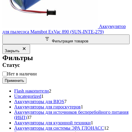
Аккумулятор
для пылесоса Mamibot ExVac 890 (SUN-INTE-279)
Фильтрация товаров
Закрыть
Фильтры
Статус
Статус
Нет в наличии
Применить
2
Flash накопители
2
1
товара
Uncategorized
1
товар
7
Аккумуляторы для BIOS
7
товаров
1
Аккумуляторы для гироскутеров
1
товар
Аккумуляторы для источников бесперебойного питания
37
(ИБП)
37
товаров
1
Аккумуляторы для кухонной техники
1
товар
12
Аккумуляторы для системы ЭРА ГЛОНАСС
12