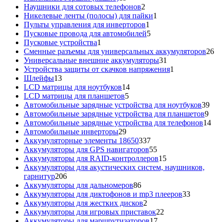
товаров
2
Наушники для сотовых телефонов
2
товара
1
Никелевые ленты (полосы) для пайки
1
1
товар
Пульты управления для инверторов
1
товар
5
Пусковые провода для автомобилей
5
1
товаров
Пусковые устройства
1
товар
26
Сменные разъемы для универсальных аккумуляторов
26
31
то
Универсальные внешние аккумуляторы
31
товар
1
Устройства защиты от скачков напряжения
1
13
товар
Шлейфы
13
товаров
14
LCD матрицы для ноутбуков
14
5
товаров
LCD матрицы для планшетов
5
товаров
39
Автомобильные зарядные устройства для ноутбуков
39
9
тов
Автомобильные зарядные устройства для планшетов
9
тов
14
Автомобильные зарядные устройства для телефонов
14
29
то
Автомобильные инверторы
29
товаров
337
Аккумуляторные элементы 18650
337
товаров
55
Аккумуляторы для GPS навигаторов
55
товаров
15
Аккумуляторы для RAID-контроллеров
15
товаров
Аккумуляторы для акустических систем, наушников,
206
гарнитур
206
товаров
86
Аккумуляторы для дальномеров
86
товаров
33
Аккумуляторы для диктофонов и mp3 плееров
33
2
товара
Аккумуляторы для жестких дисков
2
товара
22
Аккумуляторы для игровых приставок
22
17
товара
Аккумуляторы для маршрутизаторов
17