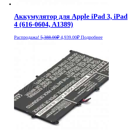
Аккумулятор для Apple iPad 3, iPad
4 (616-0604, A1389)
Первоначальная
Текущая
Распродажа!
5,388.00
₽
4,939.00
₽
Подробнее
цена
цена:
составляла
4,939.00₽.
5,388.00₽.