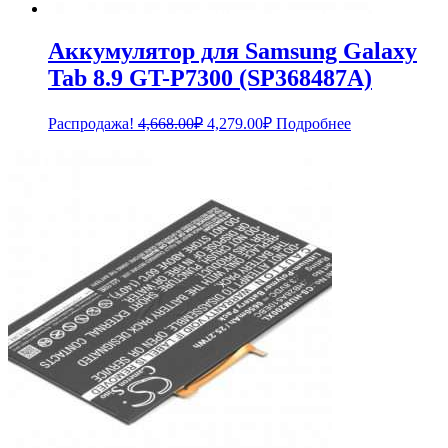
Аккумулятор для Samsung Galaxy
Tab 8.9 GT-P7300 (SP368487A)
Первоначальная
Текущая
Распродажа!
4,668.00
₽
4,279.00
₽
Подробнее
цена
цена:
составляла
4,279.00₽.
4,668.00₽.