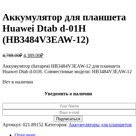
Аккумулятор для планшета
Huawei Dtab d-01H
(HB3484V3EAW-12)
Первоначальная
Текущая
4,788.00
₽
4,389.00
₽
цена
цена:
составляла
Аккумулятор (батарея) HB3484V3EAW-12 для планшета
4,389.00₽.
Huawei Dtab d-01H. Совместимые модели: HB3484V3EAW-12
4,788.00₽.
Нет в наличии
Уведомить о наличии
Артикул:
021.89152
Категория:
Аккумуляторы для планшетов
Описание