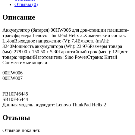
Отзывы (0)
Описание
Аккумулятор (батарея) 00HW006 для док-станции планшета-
трансформера Lenovo ThinkPad Helix 2.Химический состав:
Li-ionВыходное напряжение (V): 7.4Емкость (mAh):
3240Мощность аккумулятора (Wh): 23.976Размеры товара
(мм): 278.00 x 150.50 x 5.30Гарантийный срок (мес.): 12Цвет
товара: черныйИзготовитель: Sino PowerСтрана: Китай
Совместимые модели:
00HW006
00HW007
FB10F46445
SB10F46444
Данная модель подходит: Lenovo ThinkPad Helix 2
Отзывы
Отзывов пока нет.