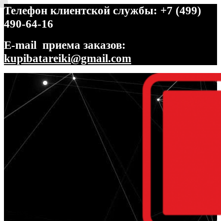
Телефон клиентской службы: +7 (499)
490-64-16
E-mail приема заказов:
kupibatareiki@gmail.com
Перейти
Перейти
к
к
навигации
содержимому