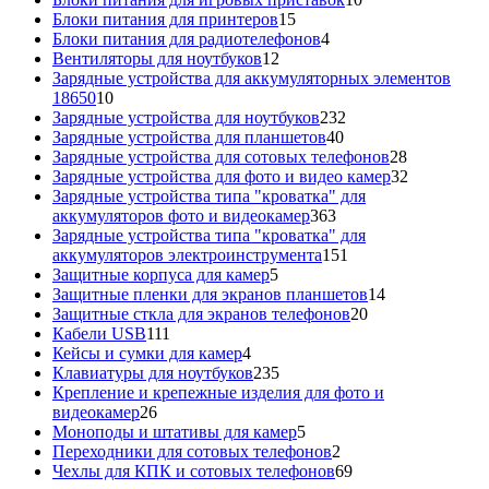
15
товаров
Блоки питания для принтеров
15
товаров
4
Блоки питания для радиотелефонов
4
12
товара
Вентиляторы для ноутбуков
12
товаров
Зарядные устройства для аккумуляторных элементов
10
18650
10
товаров
232
Зарядные устройства для ноутбуков
232
40
товара
Зарядные устройства для планшетов
40
товаров
28
Зарядные устройства для сотовых телефонов
28
товаров
32
Зарядные устройства для фото и видео камер
32
товара
Зарядные устройства типа "кроватка" для
363
аккумуляторов фото и видеокамер
363
товара
Зарядные устройства типа "кроватка" для
151
аккумуляторов электроинструмента
151
5
товар
Защитные корпуса для камер
5
товаров
14
Защитные пленки для экранов планшетов
14
20
товаров
Защитные сткла для экранов телефонов
20
111
товаров
Кабели USB
111
товаров
4
Кейсы и сумки для камер
4
товара
235
Клавиатуры для ноутбуков
235
товаров
Крепление и крепежные изделия для фото и
26
видеокамер
26
товаров
5
Моноподы и штативы для камер
5
товаров
2
Переходники для сотовых телефонов
2
товара
69
Чехлы для КПК и сотовых телефонов
69