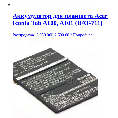
Аккумулятор для планшета Acer
Iconia Tab A100, A101 (BAT-711)
Первоначальная
Текущая
Распродажа!
2,959.00
₽
2,690.00
₽
Подробнее
цена
цена:
составляла
2,690.00₽.
2,959.00₽.