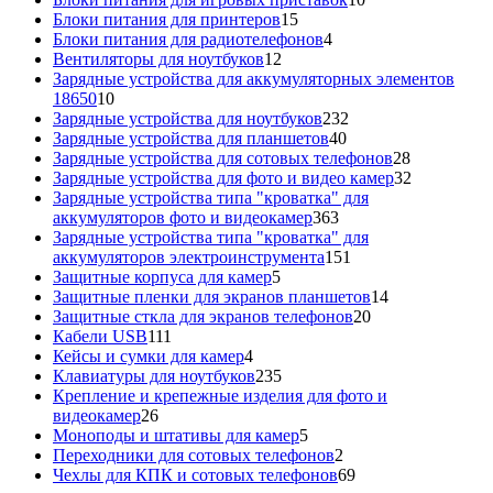
15
товаров
Блоки питания для принтеров
15
товаров
4
Блоки питания для радиотелефонов
4
12
товара
Вентиляторы для ноутбуков
12
товаров
Зарядные устройства для аккумуляторных элементов
10
18650
10
товаров
232
Зарядные устройства для ноутбуков
232
40
товара
Зарядные устройства для планшетов
40
товаров
28
Зарядные устройства для сотовых телефонов
28
товаров
32
Зарядные устройства для фото и видео камер
32
товара
Зарядные устройства типа "кроватка" для
363
аккумуляторов фото и видеокамер
363
товара
Зарядные устройства типа "кроватка" для
151
аккумуляторов электроинструмента
151
5
товар
Защитные корпуса для камер
5
товаров
14
Защитные пленки для экранов планшетов
14
20
товаров
Защитные сткла для экранов телефонов
20
111
товаров
Кабели USB
111
товаров
4
Кейсы и сумки для камер
4
товара
235
Клавиатуры для ноутбуков
235
товаров
Крепление и крепежные изделия для фото и
26
видеокамер
26
товаров
5
Моноподы и штативы для камер
5
товаров
2
Переходники для сотовых телефонов
2
товара
69
Чехлы для КПК и сотовых телефонов
69