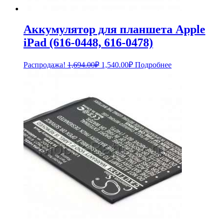
Аккумулятор для планшета Apple
iPad (616-0448, 616-0478)
Первоначальная
Текущая
Распродажа!
1,694.00
₽
1,540.00
₽
Подробнее
цена
цена:
составляла
1,540.00₽.
1,694.00₽.