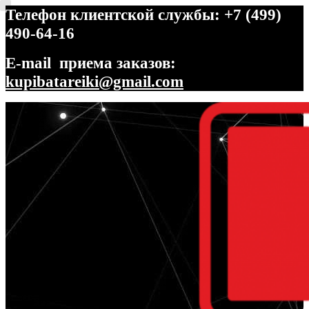
Телефон клиентской службы: +7 (499)
490-64-16
E-mail приема заказов:
kupibatareiki@gmail.com
Перейти
Перейти
к
к
навигации
содержимому