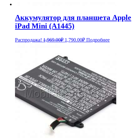
Аккумулятор для планшета Apple
iPad Mini (A1445)
Первоначальная
Текущая
Распродажа!
1,969.00
₽
1,790.00
₽
Подробнее
цена
цена:
составляла
1,790.00₽.
1,969.00₽.