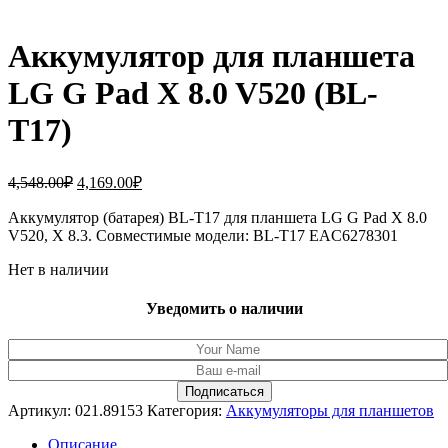
Аккумулятор для планшета
LG G Pad X 8.0 V520 (BL-
T17)
Первоначальная
Текущая
4,548.00
₽
4,169.00
₽
цена
цена:
составляла
Аккумулятор (батарея) BL-T17 для планшета LG G Pad X 8.0
4,169.00₽.
V520, X 8.3. Совместимые модели: BL-T17 EAC6278301
4,548.00₽.
Нет в наличии
Уведомить о наличии
Артикул:
021.89153
Категория:
Аккумуляторы для планшетов
Описание