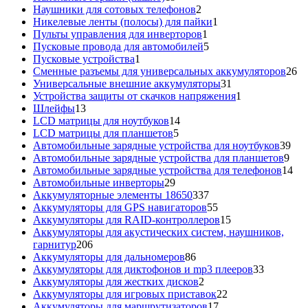
товаров
2
Наушники для сотовых телефонов
2
товара
1
Никелевые ленты (полосы) для пайки
1
1
товар
Пульты управления для инверторов
1
товар
5
Пусковые провода для автомобилей
5
1
товаров
Пусковые устройства
1
товар
26
Сменные разъемы для универсальных аккумуляторов
26
31
то
Универсальные внешние аккумуляторы
31
товар
1
Устройства защиты от скачков напряжения
1
13
товар
Шлейфы
13
товаров
14
LCD матрицы для ноутбуков
14
5
товаров
LCD матрицы для планшетов
5
товаров
39
Автомобильные зарядные устройства для ноутбуков
39
9
тов
Автомобильные зарядные устройства для планшетов
9
тов
14
Автомобильные зарядные устройства для телефонов
14
29
то
Автомобильные инверторы
29
товаров
337
Аккумуляторные элементы 18650
337
товаров
55
Аккумуляторы для GPS навигаторов
55
товаров
15
Аккумуляторы для RAID-контроллеров
15
товаров
Аккумуляторы для акустических систем, наушников,
206
гарнитур
206
товаров
86
Аккумуляторы для дальномеров
86
товаров
33
Аккумуляторы для диктофонов и mp3 плееров
33
2
товара
Аккумуляторы для жестких дисков
2
товара
22
Аккумуляторы для игровых приставок
22
17
товара
Аккумуляторы для маршрутизаторов
17