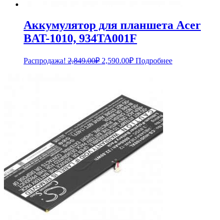
Аккумулятор для планшета Acer
BAT-1010, 934TA001F
Первоначальная
Текущая
Распродажа!
2,849.00
₽
2,590.00
₽
Подробнее
цена
цена:
составляла
2,590.00₽.
2,849.00₽.