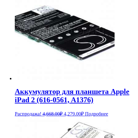
Аккумулятор для планшета Apple
iPad 2 (616-0561, A1376)
Первоначальная
Текущая
Распродажа!
4,668.00
₽
4,279.00
₽
Подробнее
цена
цена:
составляла
4,279.00₽.
4,668.00₽.