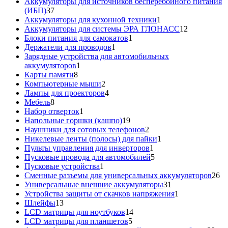
товар
Аккумуляторы для источников бесперебойного питания
37
(ИБП)
37
товаров
1
Аккумуляторы для кухонной техники
1
товар
12
Аккумуляторы для системы ЭРА ГЛОНАСС
12
1
товаров
Блоки питания для самокатов
1
1
товар
Держатели для проводов
1
товар
Зарядные устройства для автомобильных
1
аккумуляторов
1
8
товар
Карты памяти
8
товаров
2
Компьютерные мыши
2
товара
4
Лампы для проекторов
4
8
товара
Мебель
8
товаров
1
Набор отверток
1
товар
19
Напольные горшки (кашпо)
19
товаров
2
Наушники для сотовых телефонов
2
товара
1
Никелевые ленты (полосы) для пайки
1
1
товар
Пульты управления для инверторов
1
товар
5
Пусковые провода для автомобилей
5
1
товаров
Пусковые устройства
1
товар
26
Сменные разъемы для универсальных аккумуляторов
26
31
то
Универсальные внешние аккумуляторы
31
товар
1
Устройства защиты от скачков напряжения
1
13
товар
Шлейфы
13
товаров
14
LCD матрицы для ноутбуков
14
5
товаров
LCD матрицы для планшетов
5