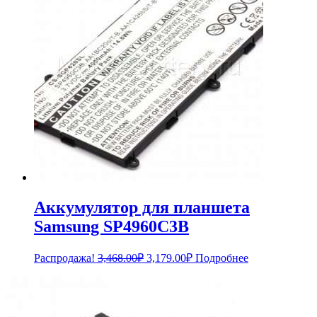
Аккумулятор для планшета
Samsung SP4960C3B
Первоначальная
Текущая
Распродажа!
3,468.00
₽
3,179.00
₽
Подробнее
цена
цена:
составляла
3,179.00₽.
3,468.00₽.