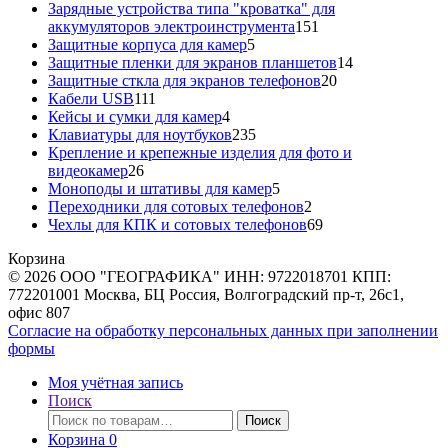
товара
Зарядные устройства типа "кроватка" для
151
аккумуляторов электроинструмента
151
5
товар
Защитные корпуса для камер
5
товаров
14
Защитные пленки для экранов планшетов
14
20
товаров
Защитные сткла для экранов телефонов
20
111
товаров
Кабели USB
111
товаров
4
Кейсы и сумки для камер
4
товара
235
Клавиатуры для ноутбуков
235
товаров
Крепление и крепежные изделия для фото и
26
видеокамер
26
товаров
5
Моноподы и штативы для камер
5
товаров
2
Переходники для сотовых телефонов
2
товара
69
Чехлы для КПК и сотовых телефонов
69
товаров
Корзина
© 2026 ООО "ГЕОГРАФИКА" ИНН: 9722018701 КПП:
772201001 Москва, БЦ Россия, Волгоградский пр-т, 26с1,
офис 807
Согласие на обработку персональных данных при заполнении
формы
Моя учётная запись
Поиск
Искать:
Поиск
Корзина
0