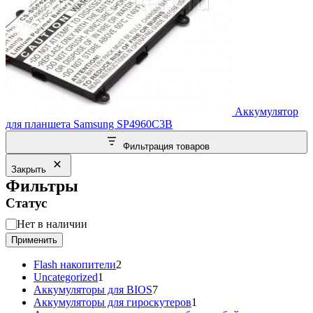
Аккумулятор
для планшета Samsung SP4960C3B
Фильтрация товаров
Закрыть
Фильтры
Статус
Статус
Нет в наличии
Применить
2
Flash накопители
2
1
товара
Uncategorized
1
товар
7
Аккумуляторы для BIOS
7
товаров
1
Аккумуляторы для гироскутеров
1