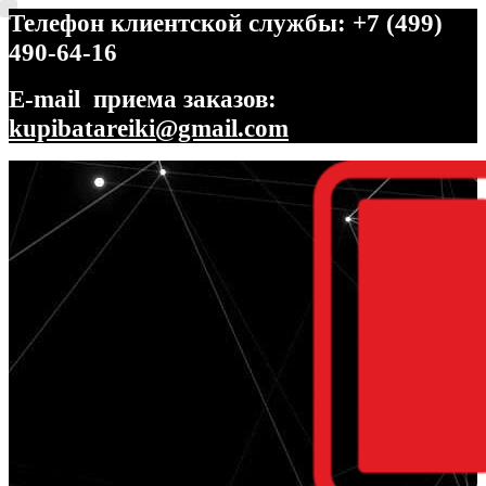
Телефон клиентской службы: +7 (499)
490-64-16
E-mail приема заказов:
kupibatareiki@gmail.com
Перейти
Перейти
к
к
навигации
содержимому