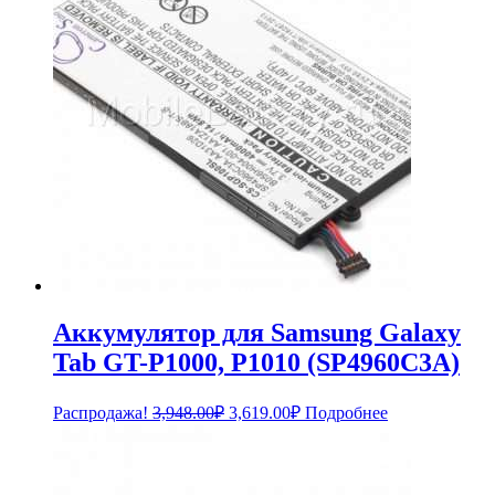
Аккумулятор для Samsung Galaxy
Tab GT-P1000, P1010 (SP4960C3A)
Первоначальная
Текущая
Распродажа!
3,948.00
₽
3,619.00
₽
Подробнее
цена
цена:
составляла
3,619.00₽.
3,948.00₽.