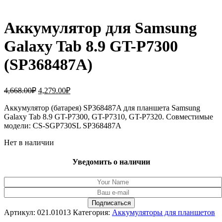
Аккумулятор для Samsung
Galaxy Tab 8.9 GT-P7300
(SP368487A)
Первоначальная
Текущая
4,668.00
₽
4,279.00
₽
цена
цена:
составляла
Аккумулятор (батарея) SP368487A для планшета Samsung
4,279.00₽.
Galaxy Tab 8.9 GT-P7300, GT-P7310, GT-P7320. Совместимые
4,668.00₽.
модели: CS-SGP730SL SP368487A
Нет в наличии
Уведомить о наличии
Артикул:
021.01013
Категория:
Аккумуляторы для планшетов