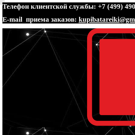
Телефон клиентской службы: +7 (499) 490
E-mail приема заказов:
kupibatareiki@gm
Перейти
Перейти
к
к
навигации
содержимому