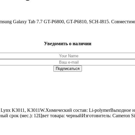
amsung Galaxy Tab 7.7 GT-P6800, GT-P6810, SCH-I815. Совмест
Уведомить о наличии
 Lynx K3011, K3011W.Химический состав: Li-polymerВыходное н
ийный срок (мес.): 12Цвет товара: черныйИзготовитель: Cameron 