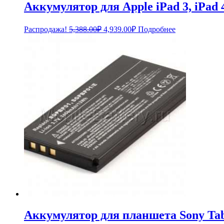
Аккумулятор для Apple iPad 3, iPad 4
Первоначальная
Текущая
Распродажа!
5,388.00
₽
4,939.00
₽
Подробнее
цена
цена:
составляла
4,939.00₽.
5,388.00₽.
Аккумулятор для планшета Sony Tab