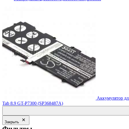
цена
цена:
составляла
1,990.00₽.
2,189.00₽.
Аккумулятор дл
Tab 8.9 GT-P7300 (SP368487A)
Закрыть
Фильтры