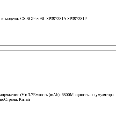
имые модели: CS-SGP680SL SP397281A SP397281P
апряжение (V): 3.7Емкость (mAh): 6800Мощность аккумулятора
SinoСтрана: Китай