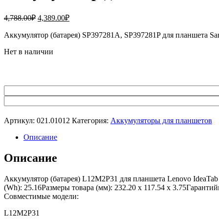
Первоначальная
Текущая
4,788.00
₽
4,389.00
₽
цена
цена:
составляла
Аккумулятор (батарея) SP397281A, SP397281P для планшета S
4,389.00₽.
4,788.00₽.
Нет в наличии
Артикул:
021.01012
Категория:
Аккумуляторы для планшетов
Описание
Описание
Аккумулятор (батарея) L12M2P31 для планшета Lenovo IdeaTab
(Wh): 25.16Размеры товара (мм): 232.20 x 117.54 x 3.75Гарант
Совместимые модели:
L12M2P31