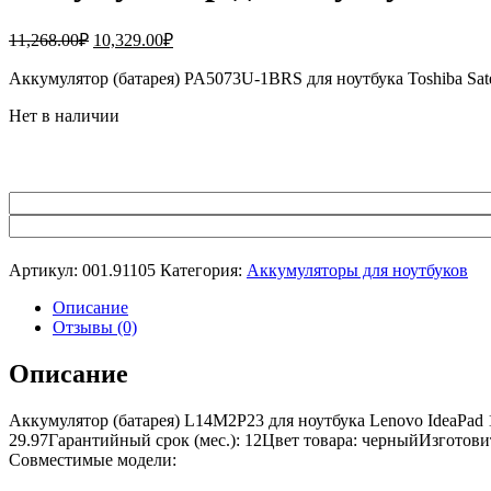
Первоначальная
Текущая
11,268.00
₽
10,329.00
₽
цена
цена:
составляла
Аккумулятор (батарея) PA5073U-1BRS для ноутбука Toshiba S
10,329.00₽.
11,268.00₽.
Нет в наличии
Артикул:
001.91105
Категория:
Аккумуляторы для ноутбуков
Описание
Отзывы (0)
Описание
Аккумулятор (батарея) L14M2P23 для ноутбука Lenovo IdeaPad
29.97Гарантийный срок (мес.): 12Цвет товара: черныйИзготови
Совместимые модели: