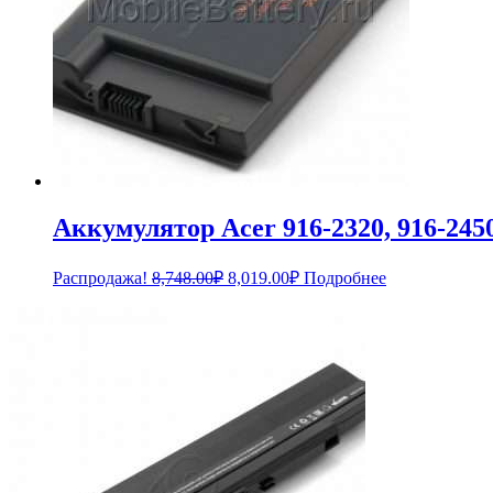
Аккумулятор Acer 916-2320, 916-245
Первоначальная
Текущая
Распродажа!
8,748.00
₽
8,019.00
₽
Подробнее
цена
цена:
составляла
8,019.00₽.
8,748.00₽.