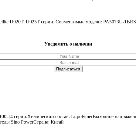
atellite U920T, U925T серии. Совместимые модели: PA5073U-1B
Уведомить о наличии
 100-14 серии.Химический состав: Li-polymerВыходное напряжен
тель: Sino PowerСтрана: Китай