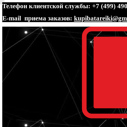
Телефон клиентской службы: +7 (499) 490
E-mail приема заказов:
kupibatareiki@gm
Перейти
Перейти
к
к
навигации
содержимому