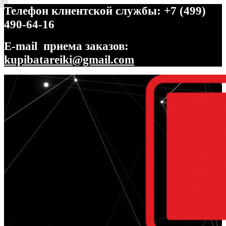
Телефон клиентской службы: +7 (499)
490-64-16
E-mail приема заказов:
kupibatareiki@gmail.com
Перейти
Перейти
к
к
навигации
содержимому