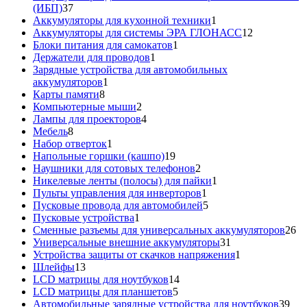
37
(ИБП)
37
товаров
1
Аккумуляторы для кухонной техники
1
товар
12
Аккумуляторы для системы ЭРА ГЛОНАСС
12
1
товаров
Блоки питания для самокатов
1
1
товар
Держатели для проводов
1
товар
Зарядные устройства для автомобильных
1
аккумуляторов
1
8
товар
Карты памяти
8
товаров
2
Компьютерные мыши
2
товара
4
Лампы для проекторов
4
8
товара
Мебель
8
товаров
1
Набор отверток
1
товар
19
Напольные горшки (кашпо)
19
товаров
2
Наушники для сотовых телефонов
2
товара
1
Никелевые ленты (полосы) для пайки
1
1
товар
Пульты управления для инверторов
1
товар
5
Пусковые провода для автомобилей
5
1
товаров
Пусковые устройства
1
товар
26
Сменные разъемы для универсальных аккумуляторов
26
31
то
Универсальные внешние аккумуляторы
31
товар
1
Устройства защиты от скачков напряжения
1
13
товар
Шлейфы
13
товаров
14
LCD матрицы для ноутбуков
14
5
товаров
LCD матрицы для планшетов
5
товаров
39
Автомобильные зарядные устройства для ноутбуков
39