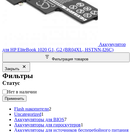
Аккумулятор
для HP EliteBook 1020 G1, G2 (BR04XL, HSTNN-I26C)
Фильтрация товаров
Закрыть
Фильтры
Статус
Статус
Нет в наличии
Применить
2
Flash накопители
2
1
товара
Uncategorized
1
товар
7
Аккумуляторы для BIOS
7
товаров
1
Аккумуляторы для гироскутеров
1
товар
Аккумуляторы для источников бесперебойного питания