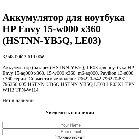
Аккумулятор для ноутбука
HP Envy 15-w000 x360
(HSTNN-YB5Q, LE03)
Первоначальная
Текущая
3,948.00
₽
3,619.00
₽
цена
цена:
составляла
Аккумулятор (батарея) HSTNN-YB5Q, LE03 для ноутбука HP
3,619.00₽.
Envy 15-aq000 x360, 15-w000 x360, m6-aq000, Pavilion 13-s000
3,948.00₽.
x360 серии. Совместимые модели: 796220-542 796220-831
796356-005 HSTNN-UB6O HSTNN-YB5Q LE03 LE03XL TPN-
W113 TPN-W114
Нет в наличии
Уведомить о наличии