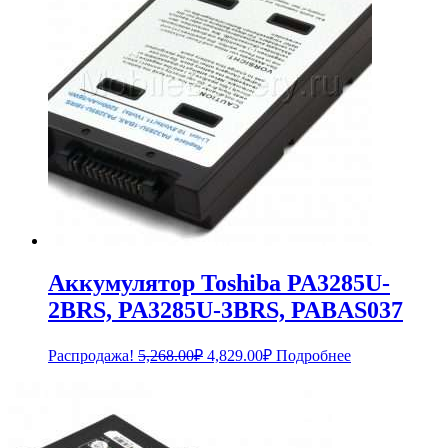
Аккумулятор Toshiba PA3285U-
2BRS, PA3285U-3BRS, PABAS037
Первоначальная
Текущая
Распродажа!
5,268.00
₽
4,829.00
₽
Подробнее
цена
цена:
составляла
4,829.00₽.
5,268.00₽.