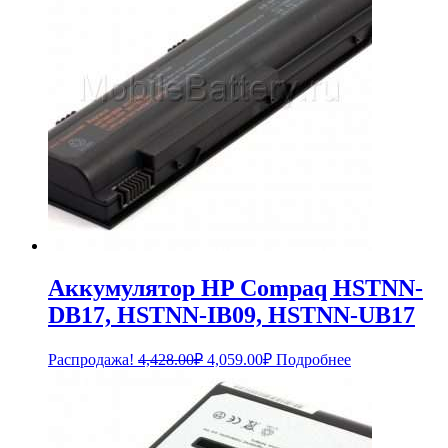
Аккумулятор HP Compaq HSTNN-
DB17, HSTNN-IB09, HSTNN-UB17
Первоначальная
Текущая
Распродажа!
4,428.00
₽
4,059.00
₽
Подробнее
цена
цена:
составляла
4,059.00₽.
4,428.00₽.