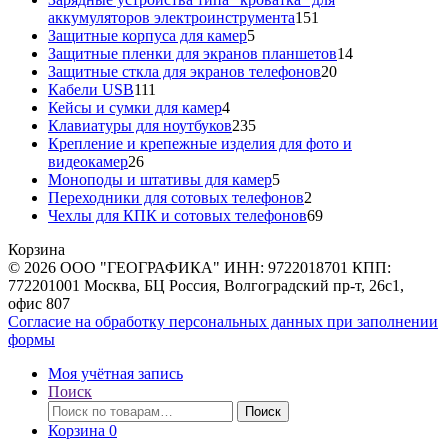
151
аккумуляторов электроинструмента
151
5
товар
Защитные корпуса для камер
5
товаров
14
Защитные пленки для экранов планшетов
14
20
товаров
Защитные сткла для экранов телефонов
20
111
товаров
Кабели USB
111
товаров
4
Кейсы и сумки для камер
4
товара
235
Клавиатуры для ноутбуков
235
товаров
Крепление и крепежные изделия для фото и
26
видеокамер
26
товаров
5
Моноподы и штативы для камер
5
товаров
2
Переходники для сотовых телефонов
2
товара
69
Чехлы для КПК и сотовых телефонов
69
товаров
Корзина
© 2026 ООО "ГЕОГРАФИКА" ИНН: 9722018701 КПП:
772201001 Москва, БЦ Россия, Волгоградский пр-т, 26с1,
офис 807
Согласие на обработку персональных данных при заполнении
формы
Моя учётная запись
Поиск
Искать:
Поиск
Корзина
0