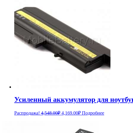
4,068.00₽.
Усиленный аккумулятор для ноутбук
Первоначальная
Текущая
Распродажа!
4,548.00
₽
4,169.00
₽
Подробнее
цена
цена:
составляла
4,169.00₽.
4,548.00₽.