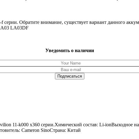
-f серии. Обратите внимание, существует вариант данного аккум
 LA03 LA03DF
Уведомить о наличии
ilion 11-k000 x360 серии.Химический состав: Li-ionВыходное н
отовитель: Cameron SinoСтрана: Китай