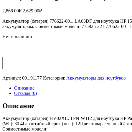
Первоначальная
Текущая
2,868.00
₽
2,629.00
₽
цена
цена:
составляла
Аккумулятор (батарея) 776622-001, LA03DF для ноутбука HP 15
2,629.00₽.
аккумулятором. Совместимые модели: 775825-221 776622-001
2,868.00₽.
Нет в наличии
Артикул:
001.91177
Категория:
Аккумуляторы для ноутбуков
Описание
Отзывы (0)
Описание
Аккумулятор (батарея) HV02XL, TPN-W112 для ноутбука HP Pav
(Wh): 30.4Гарантийный срок (мес.): 12Цвет товара: черныйИзг
Совместимые модели: