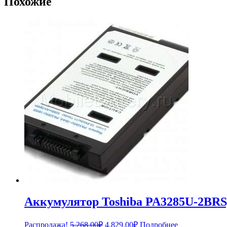
Похожие
Аккумулятор Toshiba PA3285U-2BRS
Первоначальная
Текущая
Распродажа!
5,268.00
₽
4,829.00
₽
Подробнее