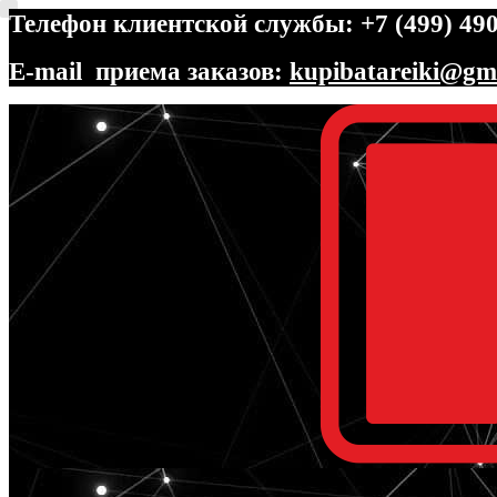
Телефон клиентской службы: +7 (499) 490
E-mail приема заказов:
kupibatareiki@gm
Перейти
Перейти
к
к
навигации
содержимому