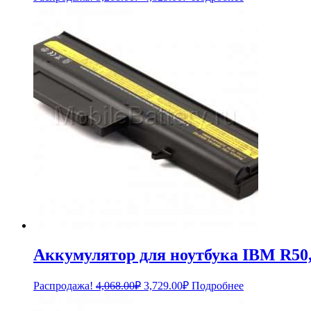
цена
цена:
составляла
4,829.00₽.
5,268.00₽.
Аккумулятор для ноутбука IBM R50, 
Первоначальная
Текущая
Распродажа!
4,068.00
₽
3,729.00
₽
Подробнее
цена
цена:
составляла
3,729.00₽.