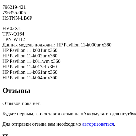
796219-421
796355-005
HSTNN-LB6P
HV02XL
TPN-Q164
TPN-W112
Данная модель подходит: HP Pavilion 11-k000ur x360
HP Pavilion 11-k001ur x360
HP Pavilion 11-k002ur x360
HP Pavilion 11-k011wm x360
HP Pavilion 11-k013cl x360
HP Pavilion 11-k061nr x360
HP Pavilion 11-k064nr x360
Отзывы
Отзывов пока нет.
Будьте первым, кто оставил отзыв на «Аккумулятор для ноутбу
Для отправки отзыва вам необходимо
авторизоваться
.