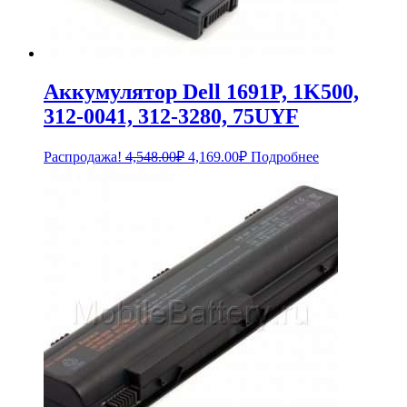
Аккумулятор Dell 1691P, 1K500,
312-0041, 312-3280, 75UYF
Первоначальная
Текущая
Распродажа!
4,548.00
₽
4,169.00
₽
Подробнее
цена
цена:
составляла
4,169.00₽.
4,548.00₽.