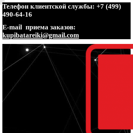
Телефон клиентской службы: +7 (499)
490-64-16
E-mail приема заказов:
kupibatareiki@gmail.com
Перейти
Перейти
к
к
навигации
содержимому