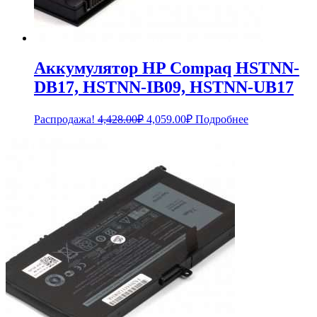
Аккумулятор HP Compaq HSTNN-
DB17, HSTNN-IB09, HSTNN-UB17
Первоначальная
Текущая
Распродажа!
4,428.00
₽
4,059.00
₽
Подробнее
цена
цена:
составляла
4,059.00₽.
4,428.00₽.