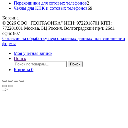
товаров
2
Переходники для сотовых телефонов
2
товара
69
Чехлы для КПК и сотовых телефонов
69
товаров
Корзина
© 2026 ООО "ГЕОГРАФИКА" ИНН: 9722018701 КПП:
772201001 Москва, БЦ Россия, Волгоградский пр-т, 26с1,
офис 807
Согласие на обработку персональных данных при заполнении
формы
Моя учётная запись
Поиск
Искать:
Поиск
Корзина
0
-->