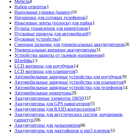
8
товара
Мебель
8
товаров
1
Набор отверток
1
товар
19
Напольные горшки (кашпо)
19
товаров
2
Наушники для сотовых телефонов
2
товара
1
Никелевые ленты (полосы) для пайки
1
1
товар
Пульты управления для инверторов
1
товар
5
Пусковые провода для автомобилей
5
1
товаров
Пусковые устройства
1
товар
26
Сменные разъемы для универсальных аккумуляторов
26
31
то
Универсальные внешние аккумуляторы
31
товар
1
Устройства защиты от скачков напряжения
1
13
товар
Шлейфы
13
товаров
14
LCD матрицы для ноутбуков
14
5
товаров
LCD матрицы для планшетов
5
товаров
39
Автомобильные зарядные устройства для ноутбуков
39
9
тов
Автомобильные зарядные устройства для планшетов
9
тов
14
Автомобильные зарядные устройства для телефонов
14
29
то
Автомобильные инверторы
29
товаров
337
Аккумуляторные элементы 18650
337
товаров
55
Аккумуляторы для GPS навигаторов
55
товаров
15
Аккумуляторы для RAID-контроллеров
15
товаров
Аккумуляторы для акустических систем, наушников,
206
гарнитур
206
товаров
86
Аккумуляторы для дальномеров
86
товаров
33
Аккумуляторы для диктофонов и mp3 плееров
33