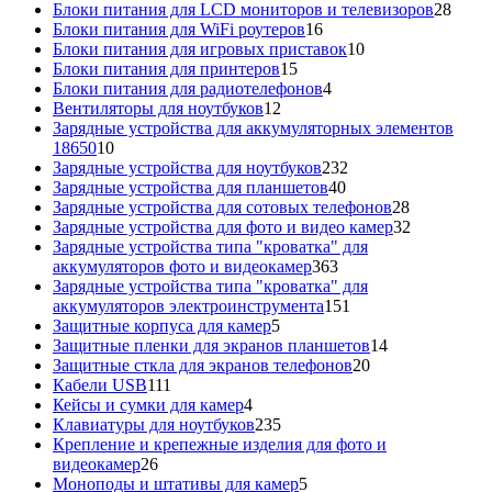
товаров
28
Блоки питания для LCD мониторов и телевизоров
28
16
това
Блоки питания для WiFi роутеров
16
товаров
10
Блоки питания для игровых приставок
10
15
товаров
Блоки питания для принтеров
15
товаров
4
Блоки питания для радиотелефонов
4
12
товара
Вентиляторы для ноутбуков
12
товаров
Зарядные устройства для аккумуляторных элементов
10
18650
10
товаров
232
Зарядные устройства для ноутбуков
232
40
товара
Зарядные устройства для планшетов
40
товаров
28
Зарядные устройства для сотовых телефонов
28
товаров
32
Зарядные устройства для фото и видео камер
32
товара
Зарядные устройства типа "кроватка" для
363
аккумуляторов фото и видеокамер
363
товара
Зарядные устройства типа "кроватка" для
151
аккумуляторов электроинструмента
151
5
товар
Защитные корпуса для камер
5
товаров
14
Защитные пленки для экранов планшетов
14
20
товаров
Защитные сткла для экранов телефонов
20
111
товаров
Кабели USB
111
товаров
4
Кейсы и сумки для камер
4
товара
235
Клавиатуры для ноутбуков
235
товаров
Крепление и крепежные изделия для фото и
26
видеокамер
26
товаров
5
Моноподы и штативы для камер
5