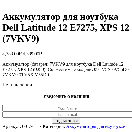
Аккумулятор для ноутбука
Dell Latitude 12 E7275, XPS 12
(7VKV9)
Первоначальная
Текущая
4,788.00
₽
4,389.00
₽
цена
цена:
составляла
Аккумулятор (батарея) 7VKV9 для ноутбука Dell Latitude 12
4,389.00₽.
E7275, XPS 12 (9250). Совместимые модели: 09TV5X 0V55D0
4,788.00₽.
7VKV9 9TV5X V55D0
Нет в наличии
Уведомить о наличии
Артикул:
001.91117
Категория:
Аккумуляторы для ноутбуков