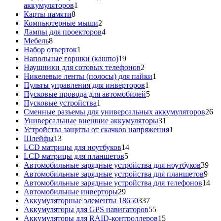
1
аккумуляторов
1
8
товар
Карты памяти
8
товаров
2
Компьютерные мыши
2
товара
4
Лампы для проекторов
4
8
товара
Мебель
8
товаров
1
Набор отверток
1
товар
19
Напольные горшки (кашпо)
19
товаров
2
Наушники для сотовых телефонов
2
товара
1
Никелевые ленты (полосы) для пайки
1
1
товар
Пульты управления для инверторов
1
товар
5
Пусковые провода для автомобилей
5
1
товаров
Пусковые устройства
1
товар
26
Сменные разъемы для универсальных аккумуляторов
26
31
то
Универсальные внешние аккумуляторы
31
товар
1
Устройства защиты от скачков напряжения
1
13
товар
Шлейфы
13
товаров
14
LCD матрицы для ноутбуков
14
5
товаров
LCD матрицы для планшетов
5
товаров
39
Автомобильные зарядные устройства для ноутбуков
39
9
тов
Автомобильные зарядные устройства для планшетов
9
тов
14
Автомобильные зарядные устройства для телефонов
14
29
то
Автомобильные инверторы
29
товаров
337
Аккумуляторные элементы 18650
337
товаров
55
Аккумуляторы для GPS навигаторов
55
товаров
15
Аккумуляторы для RAID-контроллеров
15