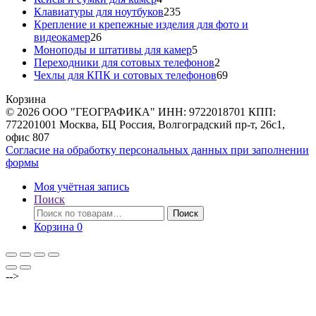
товара
235
Клавиатуры для ноутбуков
235
товаров
Крепление и крепежные изделия для фото и
26
видеокамер
26
товаров
5
Моноподы и штативы для камер
5
товаров
2
Переходники для сотовых телефонов
2
товара
69
Чехлы для КПК и сотовых телефонов
69
товаров
Корзина
© 2026 ООО "ГЕОГРАФИКА" ИНН: 9722018701 КПП:
772201001 Москва, БЦ Россия, Волгоградский пр-т, 26с1,
офис 807
Согласие на обработку персональных данных при заполнении
формы
Моя учётная запись
Поиск
Искать:
Поиск
Корзина
0
-->