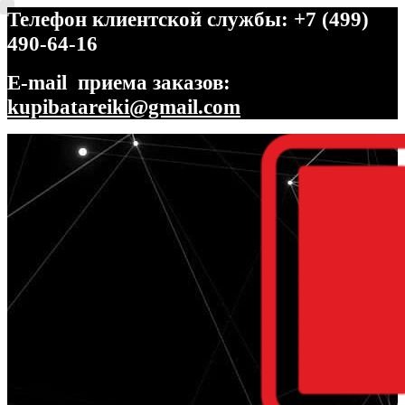
Телефон клиентской службы: +7 (499)
490-64-16
E-mail приема заказов:
kupibatareiki@gmail.com
Перейти
Перейти
к
к
навигации
содержимому