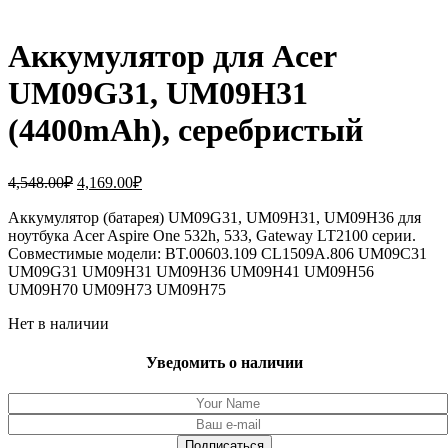
Аккумулятор для Acer
UM09G31, UM09H31
(4400mAh), серебристый
Первоначальная
Текущая
4,548.00
₽
4,169.00
₽
цена
цена:
составляла
Аккумулятор (батарея) UM09G31, UM09H31, UM09H36 для
4,169.00₽.
ноутбука Acer Aspire One 532h, 533, Gateway LT2100 серии.
4,548.00₽.
Совместимые модели: BT.00603.109 CL1509A.806 UM09C31
UM09G31 UM09H31 UM09H36 UM09H41 UM09H56
UM09H70 UM09H73 UM09H75
Нет в наличии
Уведомить о наличии