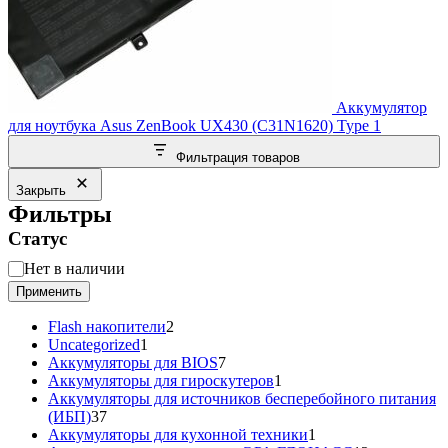
Аккумулятор
для ноутбука Asus ZenBook UX430 (C31N1620) Type 1
Фильтрация товаров
Закрыть
Фильтры
Статус
Статус
Нет в наличии
Применить
2
Flash накопители
2
1
товара
Uncategorized
1
товар
7
Аккумуляторы для BIOS
7
товаров
1
Аккумуляторы для гироскутеров
1
товар
Аккумуляторы для источников бесперебойного питания
37
(ИБП)
37
товаров
1
Аккумуляторы для кухонной техники
1