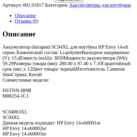
Артикул:
001.91817
Категория:
Аккумуляторы для ноутбуков
Описание
Отзывы (0)
Описание
Аккумулятор (батарея) SC04XL для ноутбука HP Envy 14-eb
серии.Химический состав: Li-polymerВыходное напряжение
(V): 15.4Емкость (mAh): 3850Мощность аккумулятора (Wh):
59.29Размеры товара (мм): 280.00 x 97.40 x 7.10Гарантийный
срок (мес.): 12Цвет товара: черныйИзготовитель: Cameron
SinoСтрана: Китай
Совместимые модели:
HSTNN-IB9R
M08254-1C1
SC04063XL
SC04XL
Данная модель подходит: HP Envy 14-eb0001ur
HP Envy 14-eb0002ur
HP Envy 14-eb0003ur