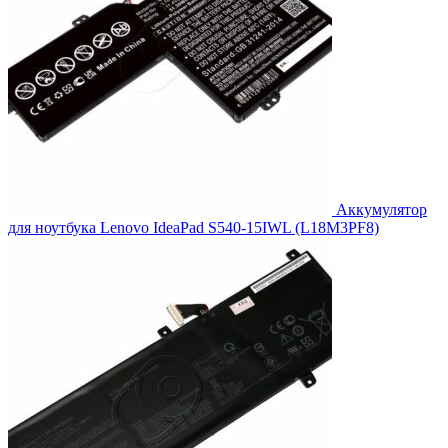
Аккумулятор
для ноутбука Lenovo IdeaPad S540-15IWL (L18M3PF8)