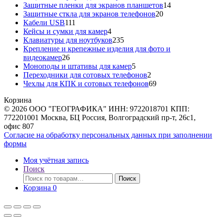
товаров
14
Защитные пленки для экранов планшетов
14
20
товаров
Защитные сткла для экранов телефонов
20
111
товаров
Кабели USB
111
товаров
4
Кейсы и сумки для камер
4
товара
235
Клавиатуры для ноутбуков
235
товаров
Крепление и крепежные изделия для фото и
26
видеокамер
26
товаров
5
Моноподы и штативы для камер
5
товаров
2
Переходники для сотовых телефонов
2
товара
69
Чехлы для КПК и сотовых телефонов
69
товаров
Корзина
© 2026 ООО "ГЕОГРАФИКА" ИНН: 9722018701 КПП:
772201001 Москва, БЦ Россия, Волгоградский пр-т, 26с1,
офис 807
Согласие на обработку персональных данных при заполнении
формы
Моя учётная запись
Поиск
Искать:
Поиск
Корзина
0