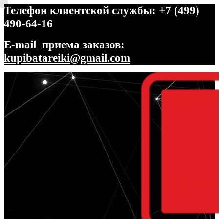
Телефон клиентской службы: +7 (499)
490-64-16
E-mail приема заказов:
kupibatareiki@gmail.com
Перейти
Перейти
к
к
навигации
содержимому