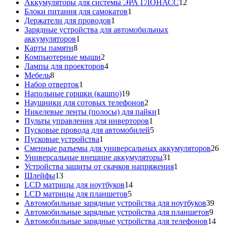
товар
12
Аккумуляторы для системы ЭРА ГЛОНАСС
12
1
товаров
Блоки питания для самокатов
1
1
товар
Держатели для проводов
1
товар
Зарядные устройства для автомобильных
1
аккумуляторов
1
8
товар
Карты памяти
8
товаров
2
Компьютерные мыши
2
товара
4
Лампы для проекторов
4
8
товара
Мебель
8
товаров
1
Набор отверток
1
товар
19
Напольные горшки (кашпо)
19
товаров
2
Наушники для сотовых телефонов
2
товара
1
Никелевые ленты (полосы) для пайки
1
1
товар
Пульты управления для инверторов
1
товар
5
Пусковые провода для автомобилей
5
1
товаров
Пусковые устройства
1
товар
26
Сменные разъемы для универсальных аккумуляторов
26
31
то
Универсальные внешние аккумуляторы
31
товар
1
Устройства защиты от скачков напряжения
1
13
товар
Шлейфы
13
товаров
14
LCD матрицы для ноутбуков
14
5
товаров
LCD матрицы для планшетов
5
товаров
39
Автомобильные зарядные устройства для ноутбуков
39
9
тов
Автомобильные зарядные устройства для планшетов
9
тов
14
Автомобильные зарядные устройства для телефонов
14