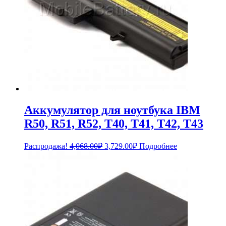
Аккумулятор для ноутбука IBM
R50, R51, R52, T40, T41, T42, T43
Первоначальная
Текущая
Распродажа!
4,068.00
₽
3,729.00
₽
Подробнее
цена
цена:
составляла
3,729.00₽.
4,068.00₽.