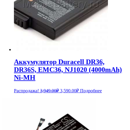
Аккумулятор Duracell DR36,
DR36S, EMC36, NJ1020 (4000mAh)
Ni-MH
Первоначальная
Текущая
Распродажа!
3,949.00
₽
3,590.00
₽
Подробнее
цена
цена:
составляла
3,590.00₽.
3,949.00₽.