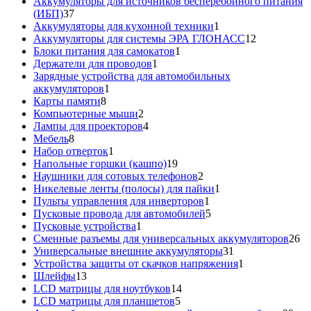
товар
Аккумуляторы для источников бесперебойного питания
37
(ИБП)
37
товаров
1
Аккумуляторы для кухонной техники
1
товар
12
Аккумуляторы для системы ЭРА ГЛОНАСС
12
1
товаров
Блоки питания для самокатов
1
1
товар
Держатели для проводов
1
товар
Зарядные устройства для автомобильных
1
аккумуляторов
1
8
товар
Карты памяти
8
товаров
2
Компьютерные мыши
2
товара
4
Лампы для проекторов
4
8
товара
Мебель
8
товаров
1
Набор отверток
1
товар
19
Напольные горшки (кашпо)
19
товаров
2
Наушники для сотовых телефонов
2
товара
1
Никелевые ленты (полосы) для пайки
1
1
товар
Пульты управления для инверторов
1
товар
5
Пусковые провода для автомобилей
5
1
товаров
Пусковые устройства
1
товар
26
Сменные разъемы для универсальных аккумуляторов
26
31
то
Универсальные внешние аккумуляторы
31
товар
1
Устройства защиты от скачков напряжения
1
13
товар
Шлейфы
13
товаров
14
LCD матрицы для ноутбуков
14
5
товаров
LCD матрицы для планшетов
5