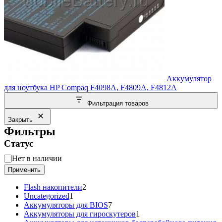
Аккумулятор
для ноутбука HP Compaq F4098A, F4809A, F4812A
Фильтрация товаров
Закрыть
Фильтры
Статус
Статус
Нет в наличии
Применить
2
Flash накопители
2
1
товара
Uncategorized
1
товар
7
Аккумуляторы для BIOS
7
товаров
1
Аккумуляторы для гироскутеров
1