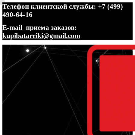
Телефон клиентской службы: +7 (499)
490-64-16
E-mail приема заказов:
kupibatareiki@gmail.com
Перейти
Перейти
к
к
навигации
содержимому