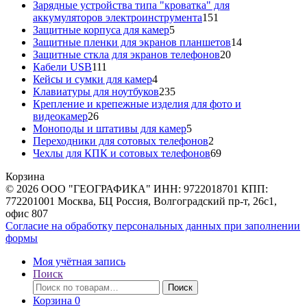
товара
Зарядные устройства типа "кроватка" для
151
аккумуляторов электроинструмента
151
5
товар
Защитные корпуса для камер
5
товаров
14
Защитные пленки для экранов планшетов
14
20
товаров
Защитные сткла для экранов телефонов
20
111
товаров
Кабели USB
111
товаров
4
Кейсы и сумки для камер
4
товара
235
Клавиатуры для ноутбуков
235
товаров
Крепление и крепежные изделия для фото и
26
видеокамер
26
товаров
5
Моноподы и штативы для камер
5
товаров
2
Переходники для сотовых телефонов
2
товара
69
Чехлы для КПК и сотовых телефонов
69
товаров
Корзина
© 2026 ООО "ГЕОГРАФИКА" ИНН: 9722018701 КПП:
772201001 Москва, БЦ Россия, Волгоградский пр-т, 26с1,
офис 807
Согласие на обработку персональных данных при заполнении
формы
Моя учётная запись
Поиск
Искать:
Поиск
Корзина
0