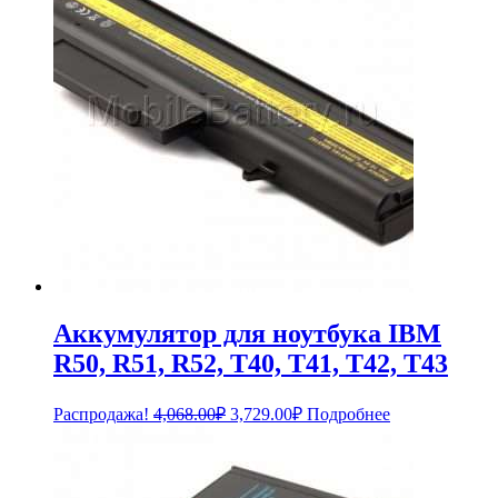
Аккумулятор для ноутбука IBM
R50, R51, R52, T40, T41, T42, T43
Первоначальная
Текущая
Распродажа!
4,068.00
₽
3,729.00
₽
Подробнее
цена
цена:
составляла
3,729.00₽.
4,068.00₽.