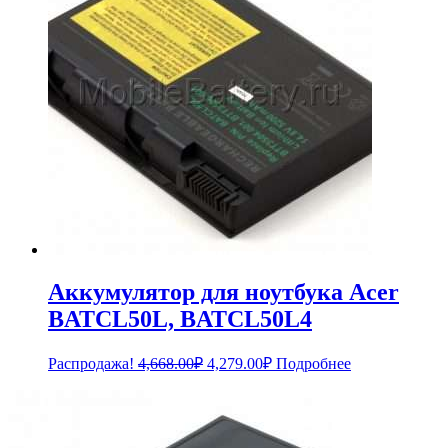
Аккумулятор для ноутбука Acer
BATCL50L, BATCL50L4
Первоначальная
Текущая
Распродажа!
4,668.00
₽
4,279.00
₽
Подробнее
цена
цена:
составляла
4,279.00₽.
4,668.00₽.