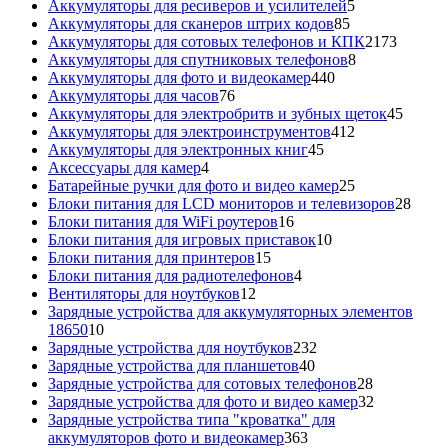
5
товара
Аккумуляторы для ресиверов и усилителей
5
85
товаров
Аккумуляторы для сканеров штрих кодов
85
товаров
2173
Аккумуляторы для сотовых телефонов и КПК
2173
8
товара
Аккумуляторы для спутниковых телефонов
8
440
товаров
Аккумуляторы для фото и видеокамер
440
76
товаров
Аккумуляторы для часов
76
товаров
45
Аккумуляторы для электробритв и зубных щеток
45
412
товар
Аккумуляторы для электроинструментов
412
45
товаров
Аккумуляторы для электронных книг
45
4
товаров
Аксессуары для камер
4
товара
25
Батарейные ручки для фото и видео камер
25
товаров
28
Блоки питания для LCD мониторов и телевизоров
28
16
това
Блоки питания для WiFi роутеров
16
товаров
10
Блоки питания для игровых приставок
10
15
товаров
Блоки питания для принтеров
15
товаров
4
Блоки питания для радиотелефонов
4
12
товара
Вентиляторы для ноутбуков
12
товаров
Зарядные устройства для аккумуляторных элементов
10
18650
10
товаров
232
Зарядные устройства для ноутбуков
232
40
товара
Зарядные устройства для планшетов
40
товаров
28
Зарядные устройства для сотовых телефонов
28
товаров
32
Зарядные устройства для фото и видео камер
32
товара
Зарядные устройства типа "кроватка" для
363
аккумуляторов фото и видеокамер
363