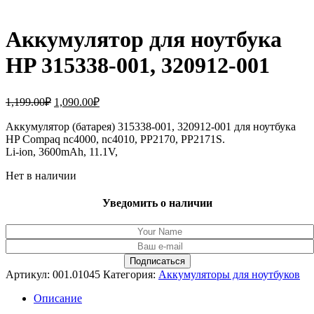
Аккумулятор для ноутбука
HP 315338-001, 320912-001
Первоначальная
Текущая
1,199.00
₽
1,090.00
₽
цена
цена:
составляла
Аккумулятор (батарея) 315338-001, 320912-001 для ноутбука
1,090.00₽.
HP Compaq nc4000, nc4010, PP2170, PP2171S.
1,199.00₽.
Li-ion, 3600mAh, 11.1V,
Нет в наличии
Уведомить о наличии
Артикул:
001.01045
Категория:
Аккумуляторы для ноутбуков
Описание