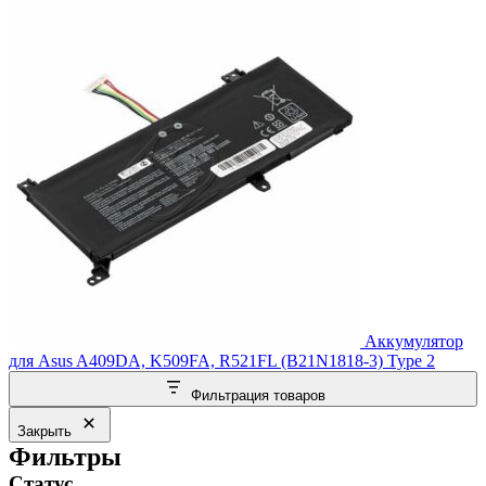
Аккумулятор
для Asus A409DA, K509FA, R521FL (B21N1818-3) Type 2
Фильтрация товаров
Закрыть
Фильтры
Статус