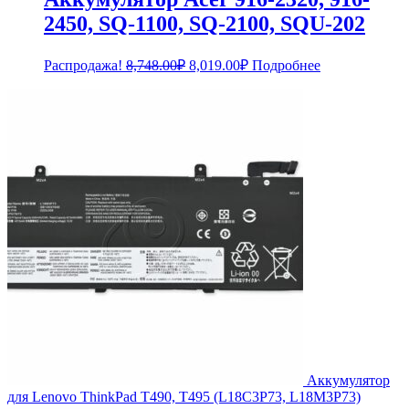
2450, SQ-1100, SQ-2100, SQU-202
Первоначальная
Текущая
Распродажа!
8,748.00
₽
8,019.00
₽
Подробнее
цена
цена:
составляла
8,019.00₽.
8,748.00₽.
Аккумулятор
для Lenovo ThinkPad T490, T495 (L18C3P73, L18M3P73)