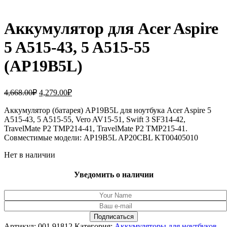
Аккумулятор для Acer Aspire
5 A515-43, 5 A515-55
(AP19B5L)
Первоначальная
Текущая
4,668.00
₽
4,279.00
₽
цена
цена:
составляла
Аккумулятор (батарея) AP19B5L для ноутбука Acer Aspire 5
4,279.00₽.
A515-43, 5 A515-55, Vero AV15-51, Swift 3 SF314-42,
4,668.00₽.
TravelMate P2 TMP214-41, TravelMate P2 TMP215-41.
Совместимые модели: AP19B5L AP20CBL KT00405010
Нет в наличии
Уведомить о наличии
Артикул:
001.91812
Категория:
Аккумуляторы для ноутбуков