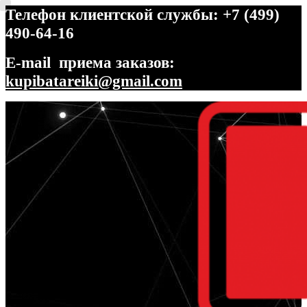
Телефон клиентской службы: +7 (499)
490-64-16
E-mail приема заказов:
kupibatareiki@gmail.com
Перейти
Перейти
к
к
навигации
содержимому