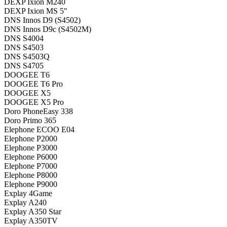
DEXP Ixion M240
DEXP Ixion MS 5″
DNS Innos D9 (S4502)
DNS Innos D9c (S4502M)
DNS S4004
DNS S4503
DNS S4503Q
DNS S4705
DOOGEE T6
DOOGEE T6 Pro
DOOGEE X5
DOOGEE X5 Pro
Doro PhoneEasy 338
Doro Primo 365
Elephone ECOO E04
Elephone P2000
Elephone P3000
Elephone P6000
Elephone P7000
Elephone P8000
Elephone P9000
Explay 4Game
Explay A240
Explay A350 Star
Explay A350TV