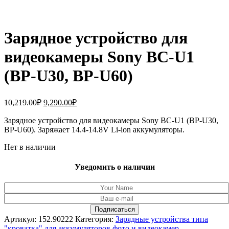
Зарядное устройство для
видеокамеры Sony BC-U1
(BP-U30, BP-U60)
Первоначальная
Текущая
10,219.00
₽
9,290.00
₽
цена
цена:
составляла
Зарядное устройство для видеокамеры Sony BC-U1 (BP-U30,
9,290.00₽.
BP-U60). Заряжает 14.4-14.8V Li-ion аккумуляторы.
10,219.00₽.
Нет в наличии
Уведомить о наличии
Артикул:
152.90222
Категория:
Зарядные устройства типа
"кроватка" для аккумуляторов фото и видеокамер