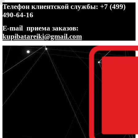
Телефон клиентской службы: +7 (499)
490-64-16
E-mail приема заказов:
kupibatareiki@gmail.com
Перейти
Перейти
к
к
навигации
содержимому