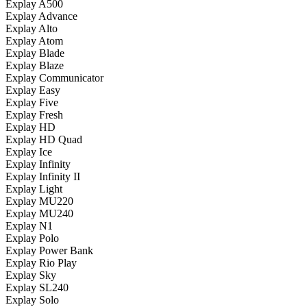
Explay A500
Explay Advance
Explay Alto
Explay Atom
Explay Blade
Explay Blaze
Explay Communicator
Explay Easy
Explay Five
Explay Fresh
Explay HD
Explay HD Quad
Explay Ice
Explay Infinity
Explay Infinity II
Explay Light
Explay MU220
Explay MU240
Explay N1
Explay Polo
Explay Power Bank
Explay Rio Play
Explay Sky
Explay SL240
Explay Solo