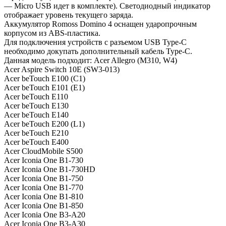
— Micro USB идет в комплекте). Светодиодный индикатор
отображает уровень текущего заряда.
Аккумулятор Romoss Domino 4 оснащен ударопрочным
корпусом из ABS-пластика.
Для подключения устройств с разъемом USB Type-C
необходимо докупать дополнительный кабель Type-C.
Данная модель подходит: Acer Allegro (M310, W4)
Acer Aspire Switch 10E (SW3-013)
Acer beTouch E100 (C1)
Acer beTouch E101 (E1)
Acer beTouch E110
Acer beTouch E130
Acer beTouch E140
Acer beTouch E200 (L1)
Acer beTouch E210
Acer beTouch E400
Acer CloudMobile S500
Acer Iconia One B1-730
Acer Iconia One B1-730HD
Acer Iconia One B1-750
Acer Iconia One B1-770
Acer Iconia One B1-810
Acer Iconia One B1-850
Acer Iconia One B3-A20
Acer Iconia One B3-A30