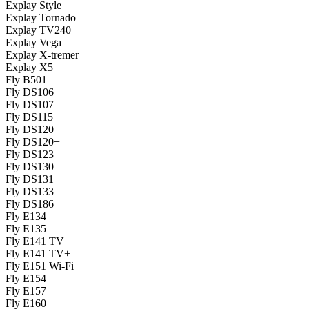
Explay Style
Explay Tornado
Explay TV240
Explay Vega
Explay X-tremer
Explay X5
Fly B501
Fly DS106
Fly DS107
Fly DS115
Fly DS120
Fly DS120+
Fly DS123
Fly DS130
Fly DS131
Fly DS133
Fly DS186
Fly E134
Fly E135
Fly E141 TV
Fly E141 TV+
Fly E151 Wi-Fi
Fly E154
Fly E157
Fly E160