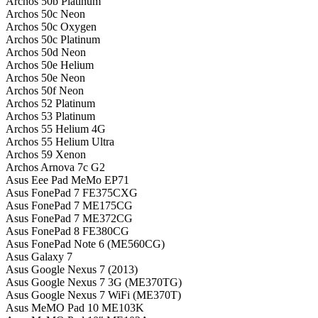
Archos 50b Platinum
Archos 50c Neon
Archos 50c Oxygen
Archos 50c Platinum
Archos 50d Neon
Archos 50e Helium
Archos 50e Neon
Archos 50f Neon
Archos 52 Platinum
Archos 53 Platinum
Archos 55 Helium 4G
Archos 55 Helium Ultra
Archos 59 Xenon
Archos Arnova 7c G2
Asus Eee Pad MeMo EP71
Asus FonePad 7 FE375CXG
Asus FonePad 7 ME175CG
Asus FonePad 7 ME372CG
Asus FonePad 8 FE380CG
Asus FonePad Note 6 (ME560CG)
Asus Galaxy 7
Asus Google Nexus 7 (2013)
Asus Google Nexus 7 3G (ME370TG)
Asus Google Nexus 7 WiFi (ME370T)
Asus MeMO Pad 10 ME103K