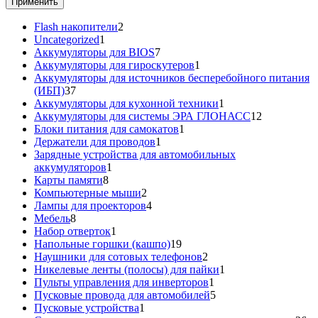
Применить
2
Flash накопители
2
1
товара
Uncategorized
1
товар
7
Аккумуляторы для BIOS
7
товаров
1
Аккумуляторы для гироскутеров
1
товар
Аккумуляторы для источников бесперебойного питания
37
(ИБП)
37
товаров
1
Аккумуляторы для кухонной техники
1
товар
12
Аккумуляторы для системы ЭРА ГЛОНАСС
12
1
товаров
Блоки питания для самокатов
1
1
товар
Держатели для проводов
1
товар
Зарядные устройства для автомобильных
1
аккумуляторов
1
8
товар
Карты памяти
8
товаров
2
Компьютерные мыши
2
товара
4
Лампы для проекторов
4
8
товара
Мебель
8
товаров
1
Набор отверток
1
товар
19
Напольные горшки (кашпо)
19
товаров
2
Наушники для сотовых телефонов
2
товара
1
Никелевые ленты (полосы) для пайки
1
1
товар
Пульты управления для инверторов
1
товар
5
Пусковые провода для автомобилей
5
1
товаров
Пусковые устройства
1