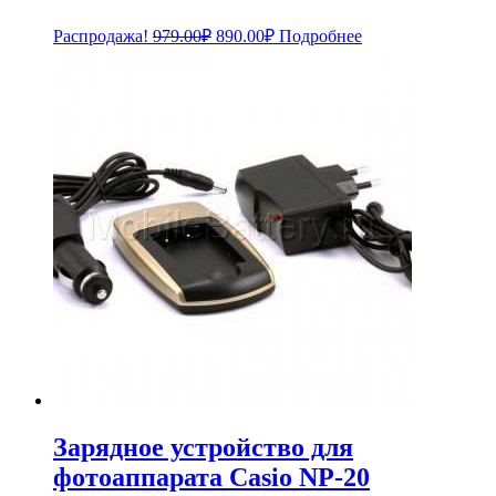
Первоначальная
Текущая
Распродажа!
979.00
₽
890.00
₽
Подробнее
цена
цена:
составляла
890.00₽.
979.00₽.
Зарядное устройство для
фотоаппарата Casio NP-20