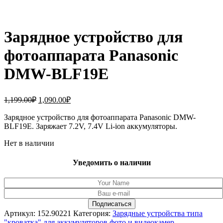
Зарядное устройство для
фотоаппарата Panasonic
DMW-BLF19E
Первоначальная
Текущая
1,199.00
₽
1,090.00
₽
цена
цена:
составляла
Зарядное устройство для фотоаппарата Panasonic DMW-
1,090.00₽.
BLF19E. Заряжает 7.2V, 7.4V Li-ion аккумуляторы.
1,199.00₽.
Нет в наличии
Уведомить о наличии
Артикул:
152.90221
Категория:
Зарядные устройства типа
"кроватка" для аккумуляторов фото и видеокамер