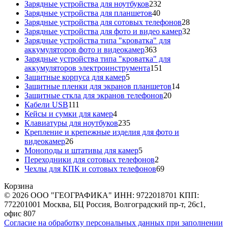
товаров
232
Зарядные устройства для ноутбуков
232
40
товара
Зарядные устройства для планшетов
40
товаров
28
Зарядные устройства для сотовых телефонов
28
товаров
32
Зарядные устройства для фото и видео камер
32
товара
Зарядные устройства типа "кроватка" для
363
аккумуляторов фото и видеокамер
363
товара
Зарядные устройства типа "кроватка" для
151
аккумуляторов электроинструмента
151
5
товар
Защитные корпуса для камер
5
товаров
14
Защитные пленки для экранов планшетов
14
20
товаров
Защитные сткла для экранов телефонов
20
111
товаров
Кабели USB
111
товаров
4
Кейсы и сумки для камер
4
товара
235
Клавиатуры для ноутбуков
235
товаров
Крепление и крепежные изделия для фото и
26
видеокамер
26
товаров
5
Моноподы и штативы для камер
5
товаров
2
Переходники для сотовых телефонов
2
товара
69
Чехлы для КПК и сотовых телефонов
69
товаров
Корзина
© 2026 ООО "ГЕОГРАФИКА" ИНН: 9722018701 КПП:
772201001 Москва, БЦ Россия, Волгоградский пр-т, 26с1,
офис 807
Согласие на обработку персональных данных при заполнении