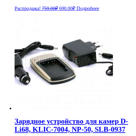
Первоначальная
Текущая
Распродажа!
759.00
₽
690.00
₽
Подробнее
цена
цена:
составляла
690.00₽.
759.00₽.
Зарядное устройство для камер D-
Li68, KLIC-7004, NP-50, SLB-0937