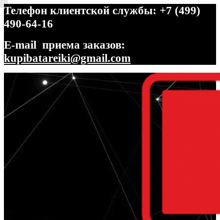
Телефон клиентской службы: +7 (499)
490-64-16
E-mail приема заказов:
kupibatareiki@gmail.com
Перейти
Перейти
к
к
навигации
содержимому