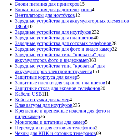
15
товаров
Блоки питания для принтеров
15
товаров
4
Блоки питания для радиотелефонов
4
12
товара
Вентиляторы для ноутбуков
12
товаров
Зарядные устройства для аккумуляторных элементов
10
18650
10
товаров
232
Зарядные устройства для ноутбуков
232
40
товара
Зарядные устройства для планшетов
40
товаров
28
Зарядные устройства для сотовых телефонов
28
товаров
32
Зарядные устройства для фото и видео камер
32
товара
Зарядные устройства типа "кроватка" для
363
аккумуляторов фото и видеокамер
363
товара
Зарядные устройства типа "кроватка" для
151
аккумуляторов электроинструмента
151
5
товар
Защитные корпуса для камер
5
товаров
14
Защитные пленки для экранов планшетов
14
20
товаров
Защитные сткла для экранов телефонов
20
111
товаров
Кабели USB
111
товаров
4
Кейсы и сумки для камер
4
товара
235
Клавиатуры для ноутбуков
235
товаров
Крепление и крепежные изделия для фото и
26
видеокамер
26
товаров
5
Моноподы и штативы для камер
5
товаров
2
Переходники для сотовых телефонов
2
товара
69
Чехлы для КПК и сотовых телефонов
69
товаров