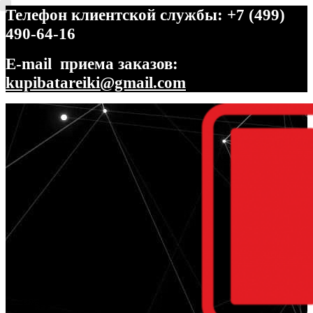
Телефон клиентской службы: +7 (499)
490-64-16
E-mail приема заказов:
kupibatareiki@gmail.com
Перейти
Перейти
к
к
навигации
содержимому