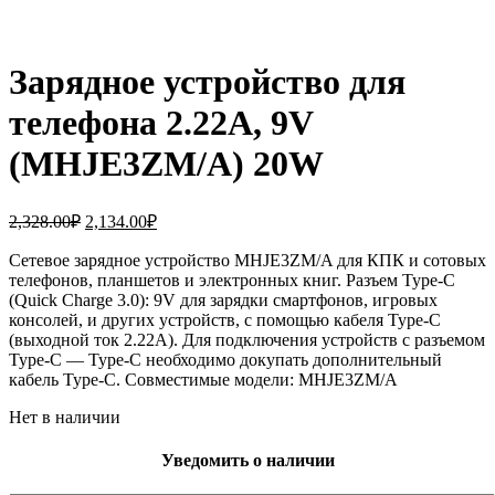
Зарядное устройство для
телефона 2.22A, 9V
(MHJE3ZM/A) 20W
Первоначальная
Текущая
2,328.00
₽
2,134.00
₽
цена
цена:
составляла
Сетевое зарядное устройство MHJE3ZM/A для КПК и сотовых
2,134.00₽.
телефонов, планшетов и электронных книг. Разъем Type-C
2,328.00₽.
(Quick Charge 3.0): 9V для зарядки смартфонов, игровых
консолей, и других устройств, с помощью кабеля Type-C
(выходной ток 2.22A). Для подключения устройств с разъемом
Type-C — Type-C необходимо докупать дополнительный
кабель Type-C. Совместимые модели: MHJE3ZM/A
Нет в наличии
Уведомить о наличии