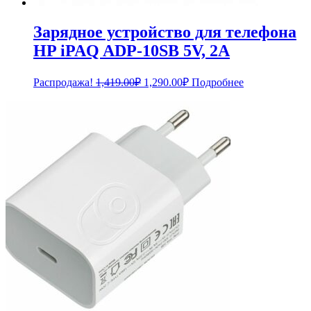
Зарядное устройство для телефона
HP iPAQ ADP-10SB 5V, 2A
Первоначальная
Текущая
Распродажа!
1,419.00
₽
1,290.00
₽
Подробнее
цена
цена:
составляла
1,290.00₽.
1,419.00₽.