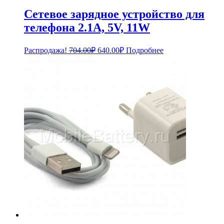
Сетевое зарядное устройство для
телефона 2.1A, 5V, 11W
Первоначальная
Текущая
Распродажа!
704.00
₽
640.00
₽
Подробнее
цена
цена:
составляла
640.00₽.
704.00₽.