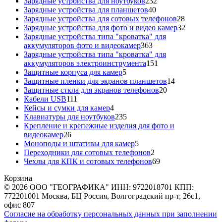
товаров
232
Зарядные устройства для ноутбуков
232
40
товара
Зарядные устройства для планшетов
40
товаров
28
Зарядные устройства для сотовых телефонов
28
товаров
32
Зарядные устройства для фото и видео камер
32
товара
Зарядные устройства типа "кроватка" для
363
аккумуляторов фото и видеокамер
363
товара
Зарядные устройства типа "кроватка" для
151
аккумуляторов электроинструмента
151
5
товар
Защитные корпуса для камер
5
товаров
14
Защитные пленки для экранов планшетов
14
20
товаров
Защитные сткла для экранов телефонов
20
111
товаров
Кабели USB
111
товаров
4
Кейсы и сумки для камер
4
товара
235
Клавиатуры для ноутбуков
235
товаров
Крепление и крепежные изделия для фото и
26
видеокамер
26
товаров
5
Моноподы и штативы для камер
5
товаров
2
Переходники для сотовых телефонов
2
товара
69
Чехлы для КПК и сотовых телефонов
69
товаров
Корзина
© 2026 ООО "ГЕОГРАФИКА" ИНН: 9722018701 КПП:
772201001 Москва, БЦ Россия, Волгоградский пр-т, 26с1,
офис 807
Согласие на обработку персональных данных при заполнении