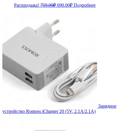
Первоначальная
Текущая
Распродажа!
759.00
₽
690.00
₽
Подробнее
цена
цена:
составляла
690.00₽.
759.00₽.
Зарядное
устройство Romoss iCharger 20 (5V, 2.1A/2.1A)