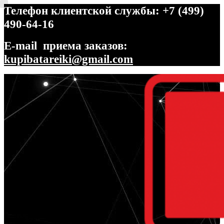
Телефон клиентской службы: +7 (499)
490-64-16
E-mail приема заказов:
kupibatareiki@gmail.com
Перейти
Перейти
к
к
навигации
содержимому