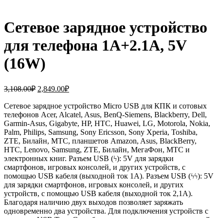
Сетевое зарядное устройство
для телефона 1A+2.1A, 5V
(16W)
Первоначальная
Текущая
3,108.00
₽
2,849.00
₽
цена
цена:
составляла
Сетевое зарядное устройство Micro USB для КПК и сотовых
2,849.00₽.
телефонов Acer, Alcatel, Asus, BenQ-Siemens, Blackberry, Dell,
3,108.00₽.
Garmin-Asus, Gigabyte, HP, HTC, Huawei, LG, Motorola, Nokia,
Palm, Philips, Samsung, Sony Ericsson, Sony Xperia, Toshiba,
ZTE, Билайн, МТС, планшетов Amazon, Asus, BlackBerry,
HTC, Lenovo, Samsung, ZTE, Билайн, МегаФон, МТС и
электронных книг. Разъем USB (ϟ): 5V для зарядки
смартфонов, игровых консолей, и других устройств, с
помощью USB кабеля (выходной ток 1A). Разъем USB (ϟϟ): 5V
для зарядки смартфонов, игровых консолей, и других
устройств, с помощью USB кабеля (выходной ток 2,1A).
Благодаря наличию двух выходов позволяет заряжать
одновременно два устройства. Для подключения устройств с