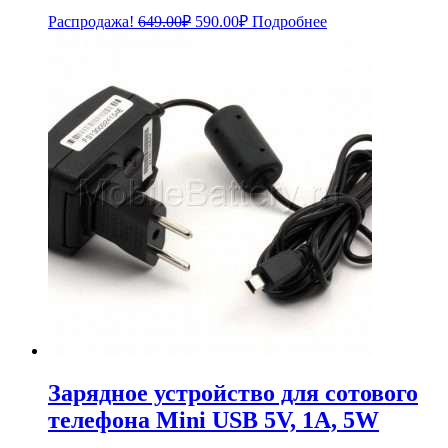
Первоначальная
Текущая
Распродажа!
649.00
₽
590.00
₽
Подробнее
цена
цена:
составляла
590.00₽.
649.00₽.
Зарядное устройство для сотового
телефона Mini USB 5V, 1A, 5W