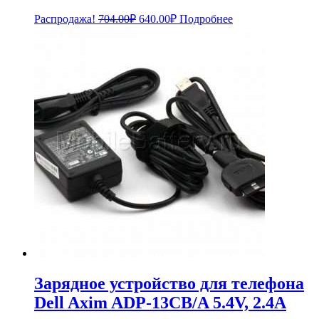
Первоначальная
Текущая
Распродажа!
704.00
₽
640.00
₽
Подробнее
цена
цена:
составляла
640.00₽.
704.00₽.
Зарядное устройство для телефона
Dell Axim ADP-13CB/A 5.4V, 2.4A