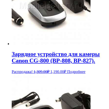
Зарядное устройство для камеры
Canon CG-800 (BP-808, BP-827).
Первоначальная
Текущая
Распродажа!
1,309.00
₽
1,190.00
₽
Подробнее
цена
цена:
составляла
1,190.00₽.
1,309.00₽.