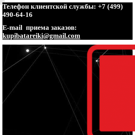
Телефон клиентской службы: +7 (499)
490-64-16
E-mail приема заказов:
kupibatareiki@gmail.com
Перейти
Перейти
к
к
навигации
содержимому