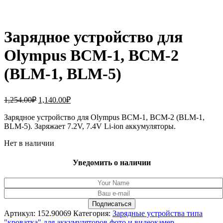
Зарядное устройство для
Olympus BCM-1, BCM-2
(BLM-1, BLM-5)
Первоначальная
Текущая
1,254.00
₽
1,140.00
₽
цена
цена:
составляла
Зарядное устройство для Olympus BCM-1, BCM-2 (BLM-1,
1,140.00₽.
BLM-5). Заряжает 7.2V, 7.4V Li-ion аккумуляторы.
1,254.00₽.
Нет в наличии
Уведомить о наличии
Артикул:
152.90069
Категория:
Зарядные устройства типа
"кроватка" для аккумуляторов фото и видеокамер