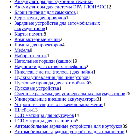
товаров
1
Аккумуляторы для кухонной техники
1
товар
12
Аккумуляторы для системы ЭРА ГЛОНАСС
12
1
товаров
Блоки питания для самокатов
1
1
товар
Держатели для проводов
1
товар
Зарядные устройства для автомобильных
1
аккумуляторов
1
8
товар
Карты памяти
8
товаров
2
Компьютерные мыши
2
товара
4
Лампы для проекторов
4
8
товара
Мебель
8
товаров
1
Набор отверток
1
товар
19
Напольные горшки (кашпо)
19
товаров
2
Наушники для сотовых телефонов
2
товара
1
Никелевые ленты (полосы) для пайки
1
1
товар
Пульты управления для инверторов
1
товар
5
Пусковые провода для автомобилей
5
1
товаров
Пусковые устройства
1
товар
26
Сменные разъемы для универсальных аккумуляторов
26
31
то
Универсальные внешние аккумуляторы
31
товар
1
Устройства защиты от скачков напряжения
1
13
товар
Шлейфы
13
товаров
14
LCD матрицы для ноутбуков
14
5
товаров
LCD матрицы для планшетов
5
товаров
39
Автомобильные зарядные устройства для ноутбуков
39
9
тов
Автомобильные зарядные устройства для планшетов
9