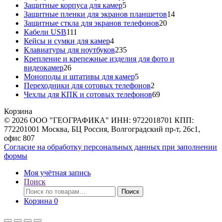
5
товар
Защитные корпуса для камер
5
товаров
14
Защитные пленки для экранов планшетов
14
20
товаров
Защитные сткла для экранов телефонов
20
111
товаров
Кабели USB
111
товаров
4
Кейсы и сумки для камер
4
товара
235
Клавиатуры для ноутбуков
235
товаров
Крепление и крепежные изделия для фото и
26
видеокамер
26
товаров
5
Моноподы и штативы для камер
5
товаров
2
Переходники для сотовых телефонов
2
товара
69
Чехлы для КПК и сотовых телефонов
69
товаров
Корзина
© 2026 ООО "ГЕОГРАФИКА" ИНН: 9722018701 КПП:
772201001 Москва, БЦ Россия, Волгоградский пр-т, 26с1,
офис 807
Согласие на обработку персональных данных при заполнении
формы
Моя учётная запись
Поиск
Искать:
Поиск
Корзина
0