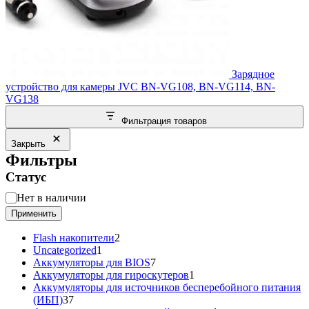
Зарядное
устройство для камеры JVC BN-VG108, BN-VG114, BN-
VG138
Фильтрация товаров
Закрыть
Фильтры
Статус
Статус
Нет в наличии
Применить
2
Flash накопители
2
1
товара
Uncategorized
1
товар
7
Аккумуляторы для BIOS
7
товаров
1
Аккумуляторы для гироскутеров
1
товар
Аккумуляторы для источников бесперебойного питания
37
(ИБП)
37