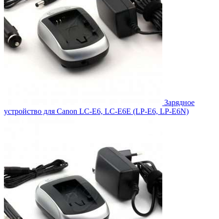
Зарядное
устройство для Canon LC-E6, LC-E6E (LP-E6, LP-E6N)