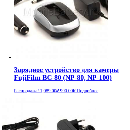
Зарядное устройство для камеры
FujiFilm BC-80 (NP-80, NP-100)
Первоначальная
Текущая
Распродажа!
1,089.00
₽
990.00
₽
Подробнее
цена
цена:
составляла
990.00₽.
1,089.00₽.