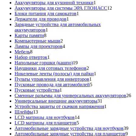
товаров
1
Аккумуляторы для кухонной техники
1
товар
12
Аккумуляторы для системы ЭРА ГЛОНАСС
12
1
товаров
Блоки питания для самокатов
1
1
товар
Держатели для проводов
1
товар
Зарядные устройства для автомобильных
1
аккумуляторов
1
8
товар
Карты памяти
8
товаров
2
Компьютерные мыши
2
товара
4
Лампы для проекторов
4
8
товара
Мебель
8
товаров
1
Набор отверток
1
товар
19
Напольные горшки (кашпо)
19
товаров
2
Наушники для сотовых телефонов
2
товара
1
Никелевые ленты (полосы) для пайки
1
1
товар
Пульты управления для инверторов
1
товар
5
Пусковые провода для автомобилей
5
1
товаров
Пусковые устройства
1
товар
26
Сменные разъемы для универсальных аккумуляторов
26
31
то
Универсальные внешние аккумуляторы
31
товар
1
Устройства защиты от скачков напряжения
1
13
товар
Шлейфы
13
товаров
14
LCD матрицы для ноутбуков
14
5
товаров
LCD матрицы для планшетов
5
товаров
39
Автомобильные зарядные устройства для ноутбуков
39
9
тов
Автомобильные зарядные устройства для планшетов
9