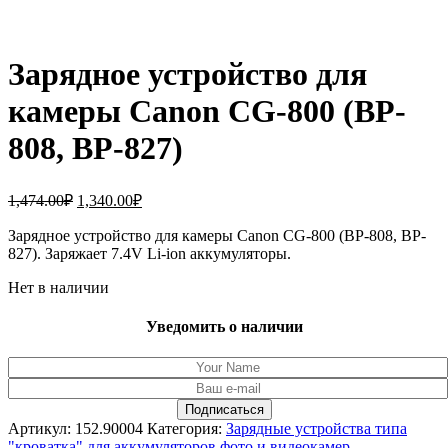
Зарядное устройство для
камеры Canon CG-800 (BP-
808, BP-827)
Первоначальная
Текущая
1,474.00
₽
1,340.00
₽
цена
цена:
составляла
Зарядное устройство для камеры Canon CG-800 (BP-808, BP-
1,340.00₽.
827). Заряжает 7.4V Li-ion аккумуляторы.
1,474.00₽.
Нет в наличии
Уведомить о наличии
Артикул:
152.90004
Категория:
Зарядные устройства типа
"кроватка" для аккумуляторов фото и видеокамер