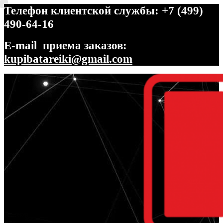
Телефон клиентской службы: +7 (499)
490-64-16
E-mail приема заказов:
kupibatareiki@gmail.com
Перейти
Перейти
к
к
навигации
содержимому