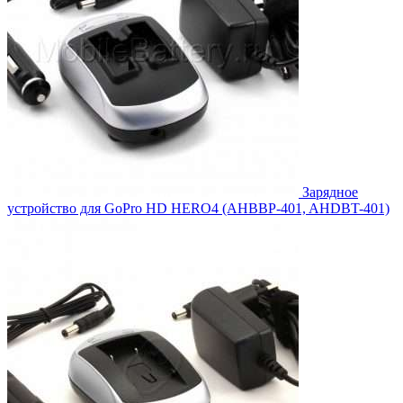
Зарядное
устройство для GoPro HD HERO4 (AHBBP-401, AHDBT-401)