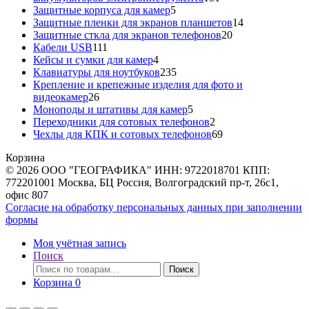
5
товар
Защитные корпуса для камер
5
товаров
14
Защитные пленки для экранов планшетов
14
20
товаров
Защитные сткла для экранов телефонов
20
111
товаров
Кабели USB
111
товаров
4
Кейсы и сумки для камер
4
товара
235
Клавиатуры для ноутбуков
235
товаров
Крепление и крепежные изделия для фото и
26
видеокамер
26
товаров
5
Моноподы и штативы для камер
5
товаров
2
Переходники для сотовых телефонов
2
товара
69
Чехлы для КПК и сотовых телефонов
69
товаров
Корзина
© 2026 ООО "ГЕОГРАФИКА" ИНН: 9722018701 КПП:
772201001 Москва, БЦ Россия, Волгоградский пр-т, 26с1,
офис 807
Согласие на обработку персональных данных при заполнении
формы
Моя учётная запись
Поиск
Искать:
Поиск
Корзина
0