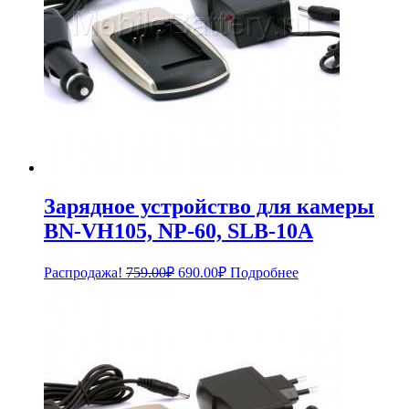
Зарядное устройство для камеры
BN-VH105, NP-60, SLB-10A
Первоначальная
Текущая
Распродажа!
759.00
₽
690.00
₽
Подробнее
цена
цена:
составляла
690.00₽.
759.00₽.