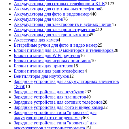
товаров
2173
Аккумуляторы для сотовых телефонов и КПК
2173
8
товара
Аккумуляторы для спутниковых телефонов
8
440
товаров
Аккумуляторы для фото и видеокамер
440
76
товаров
Аккумуляторы для часов
76
товаров
45
Аккумуляторы для электробритв и зубных щеток
45
412
товар
Аккумуляторы для электроинструментов
412
45
товаров
Аккумуляторы для электронных книг
45
4
товаров
Аксессуары для камер
4
товара
25
Батарейные ручки для фото и видео камер
25
товаров
28
Блоки питания для LCD мониторов и телевизоров
28
16
това
Блоки питания для WiFi роутеров
16
товаров
10
Блоки питания для игровых приставок
10
15
товаров
Блоки питания для принтеров
15
товаров
4
Блоки питания для радиотелефонов
4
12
товара
Вентиляторы для ноутбуков
12
товаров
Зарядные устройства для аккумуляторных элементов
10
18650
10
товаров
232
Зарядные устройства для ноутбуков
232
40
товара
Зарядные устройства для планшетов
40
товаров
28
Зарядные устройства для сотовых телефонов
28
товаров
32
Зарядные устройства для фото и видео камер
32
товара
Зарядные устройства типа "кроватка" для
363
аккумуляторов фото и видеокамер
363
товара
Зарядные устройства типа "кроватка" для
151
аккумуляторов электроинструмента
151