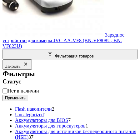
Зарядное
устройство для камеры JVC AA-VF8 (BN-VF808U, BN-
VF823U)
Фильтрация товаров
Закрыть
Фильтры
Статус
Статус
Нет в наличии
Применить
2
Flash накопители
2
1
товара
Uncategorized
1
товар
7
Аккумуляторы для BIOS
7
товаров
1
Аккумуляторы для гироскутеров
1
товар
Аккумуляторы для источников бесперебойного питания
37
(ИБП)
37