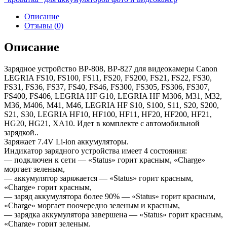
Описание
Отзывы (0)
Описание
Зарядное устройство BP-808, BP-827 для видеокамеры Canon
LEGRIA FS10, FS100, FS11, FS20, FS200, FS21, FS22, FS30,
FS31, FS36, FS37, FS40, FS46, FS300, FS305, FS306, FS307,
FS400, FS406, LEGRIA HF G10, LEGRIA HF M306, M31, M32,
M36, M406, M41, M46, LEGRIA HF S10, S100, S11, S20, S200,
S21, S30, LEGRIA HF10, HF100, HF11, HF20, HF200, HF21,
HG20, HG21, XA10. Идет в комплекте с автомобильной
зарядкой..
Заряжает 7.4V Li-ion аккумуляторы.
Индикатор зарядного устройства имеет 4 состояния:
— подключен к сети — «Status» горит красным, «Charge»
моргает зеленым,
— аккумулятор заряжается — «Status» горит красным,
«Charge» горит красным,
— заряд аккумулятора более 90% — «Status» горит красным,
«Charge» моргает поочередно зеленым и красным,
— зарядка аккумулятора завершена — «Status» горит красным,
«Charge» горит зеленым.