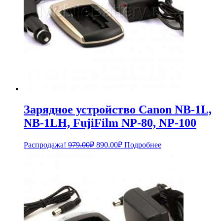
Зарядное устройство Canon NB-1L,
NB-1LH, FujiFilm NP-80, NP-100
Первоначальная
Текущая
Распродажа!
979.00
₽
890.00
₽
Подробнее
цена
цена:
составляла
890.00₽.
979.00₽.