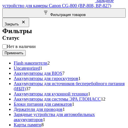
Зарядное
устройство для камеры Canon CG-800 (BP-808, BP-827)
Фильтрация товаров
Закрыть
Фильтры
Статус
Статус
Нет в наличии
Применить
2
Flash накопители
2
1
товара
Uncategorized
1
товар
7
Аккумуляторы для BIOS
7
товаров
1
Аккумуляторы для гироскутеров
1
товар
Аккумуляторы для источников бесперебойного питания
37
(ИБП)
37
товаров
1
Аккумуляторы для кухонной техники
1
товар
12
Аккумуляторы для системы ЭРА ГЛОНАСС
12
1
товаров
Блоки питания для самокатов
1
1
товар
Держатели для проводов
1
товар
Зарядные устройства для автомобильных
1
аккумуляторов
1
8
товар
Карты памяти
8