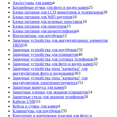
4
товаров
Аксессуары для камер
4
товара
25
Батарейные ручки для фото и видео камер
25
товаров
28
Блоки питания для LCD мониторов и телевизоров
28
16
това
Блоки питания для WiFi роутеров
16
товаров
10
Блоки питания для игровых приставок
10
15
товаров
Блоки питания для принтеров
15
товаров
4
Блоки питания для радиотелефонов
4
12
товара
Вентиляторы для ноутбуков
12
товаров
Зарядные устройства для аккумуляторных элементов
10
18650
10
товаров
232
Зарядные устройства для ноутбуков
232
40
товара
Зарядные устройства для планшетов
40
товаров
28
Зарядные устройства для сотовых телефонов
28
товаров
32
Зарядные устройства для фото и видео камер
32
товара
Зарядные устройства типа "кроватка" для
363
аккумуляторов фото и видеокамер
363
товара
Зарядные устройства типа "кроватка" для
151
аккумуляторов электроинструмента
151
5
товар
Защитные корпуса для камер
5
товаров
14
Защитные пленки для экранов планшетов
14
20
товаров
Защитные сткла для экранов телефонов
20
111
товаров
Кабели USB
111
товаров
4
Кейсы и сумки для камер
4
товара
235
Клавиатуры для ноутбуков
235
товаров
Крепление и крепежные изделия для фото и