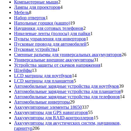
товаров
2
Компьютерные мыши
2
товара
4
Лампы для проекторов
4
8
товара
Мебель
8
товаров
1
Набор отверток
1
товар
19
Напольные горшки (кашпо)
19
товаров
2
Наушники для сотовых телефонов
2
товара
1
Никелевые ленты (полосы) для пайки
1
1
товар
Пульты управления для инверторов
1
товар
5
Пусковые провода для автомобилей
5
1
товаров
Пусковые устройства
1
товар
26
Сменные разъемы для универсальных аккумуляторов
26
31
то
Универсальные внешние аккумуляторы
31
товар
1
Устройства защиты от скачков напряжения
1
13
товар
Шлейфы
13
товаров
14
LCD матрицы для ноутбуков
14
5
товаров
LCD матрицы для планшетов
5
товаров
39
Автомобильные зарядные устройства для ноутбуков
39
9
тов
Автомобильные зарядные устройства для планшетов
9
тов
14
Автомобильные зарядные устройства для телефонов
14
29
то
Автомобильные инверторы
29
товаров
337
Аккумуляторные элементы 18650
337
товаров
55
Аккумуляторы для GPS навигаторов
55
товаров
15
Аккумуляторы для RAID-контроллеров
15
товаров
Аккумуляторы для акустических систем, наушников,
206
гарнитур
206