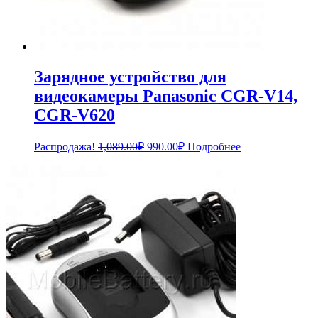
Зарядное устройство для
видеокамеры Panasonic CGR-V14,
CGR-V620
Первоначальная
Текущая
Распродажа!
1,089.00
₽
990.00
₽
Подробнее
цена
цена:
составляла
990.00₽.
1,089.00₽.