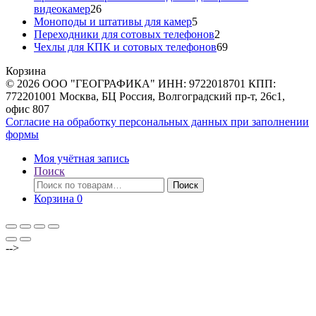
26
видеокамер
26
товаров
5
Моноподы и штативы для камер
5
товаров
2
Переходники для сотовых телефонов
2
товара
69
Чехлы для КПК и сотовых телефонов
69
товаров
Корзина
© 2026 ООО "ГЕОГРАФИКА" ИНН: 9722018701 КПП:
772201001 Москва, БЦ Россия, Волгоградский пр-т, 26с1,
офис 807
Согласие на обработку персональных данных при заполнении
формы
Моя учётная запись
Поиск
Искать:
Поиск
Корзина
0
-->