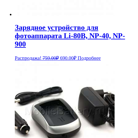
Зарядное устройство для
фотоаппарата Li-80B, NP-40, NP-
900
Первоначальная
Текущая
Распродажа!
759.00
₽
690.00
₽
Подробнее
цена
цена:
составляла
690.00₽.
759.00₽.