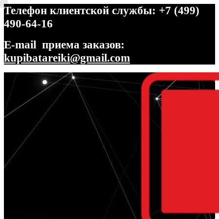
Телефон клиентской службы: +7 (499)
490-64-16
E-mail приема заказов:
kupibatareiki@gmail.com
Перейти
Перейти
к
к
навигации
содержимому