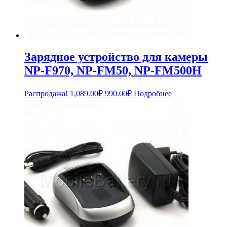
Зарядное устройство для камеры
NP-F970, NP-FM50, NP-FM500H
Первоначальная
Текущая
Распродажа!
1,089.00
₽
990.00
₽
Подробнее
цена
цена:
составляла
990.00₽.
1,089.00₽.