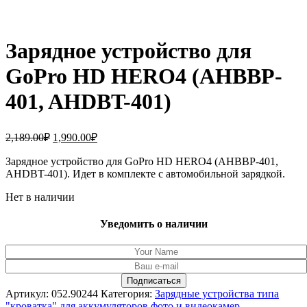
Зарядное устройство для
GoPro HD HERO4 (AHBBP-
401, AHDBT-401)
Первоначальная
Текущая
2,189.00
₽
1,990.00
₽
цена
цена:
составляла
Зарядное устройство для GoPro HD HERO4 (AHBBP-401,
1,990.00₽.
AHDBT-401). Идет в комплекте с автомобильной зарядкой.
2,189.00₽.
Нет в наличии
Уведомить о наличии
Артикул:
052.90244
Категория:
Зарядные устройства типа
"кроватка" для аккумуляторов фото и видеокамер