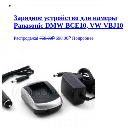
Зарядное устройство для камеры
Panasonic DMW-BCE10, VW-VBJ10
Первоначальная
Текущая
Распродажа!
759.00
₽
690.00
₽
Подробнее
цена
цена:
составляла
690.00₽.
759.00₽.