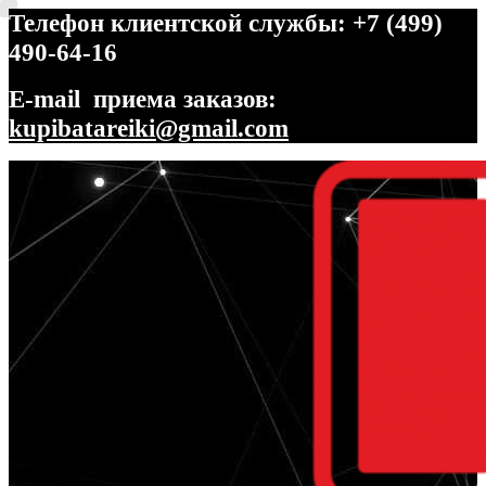
Телефон клиентской службы: +7 (499)
490-64-16
E-mail приема заказов:
kupibatareiki@gmail.com
Перейти
Перейти
к
к
навигации
содержимому