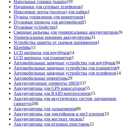
товар
19
Напольные горшки (кашпо)
19
товаров
2
Наушники для сотовых телефонов
2
товара
1
Никелевые ленты (полосы) для пайки
1
1
товар
Пульты управления для инверторов
1
товар
5
Пусковые провода для автомобилей
5
1
товаров
Пусковые устройства
1
товар
26
Сменные разъемы для универсальных аккумуляторов
26
31
то
Универсальные внешние аккумуляторы
31
товар
1
Устройства защиты от скачков напряжения
1
13
товар
Шлейфы
13
товаров
14
LCD матрицы для ноутбуков
14
5
товаров
LCD матрицы для планшетов
5
товаров
39
Автомобильные зарядные устройства для ноутбуков
39
9
тов
Автомобильные зарядные устройства для планшетов
9
тов
14
Автомобильные зарядные устройства для телефонов
14
29
то
Автомобильные инверторы
29
товаров
337
Аккумуляторные элементы 18650
337
товаров
55
Аккумуляторы для GPS навигаторов
55
товаров
15
Аккумуляторы для RAID-контроллеров
15
товаров
Аккумуляторы для акустических систем, наушников,
206
гарнитур
206
товаров
86
Аккумуляторы для дальномеров
86
товаров
33
Аккумуляторы для диктофонов и mp3 плееров
33
2
товара
Аккумуляторы для жестких дисков
2
товара
22
Аккумуляторы для игровых приставок
22