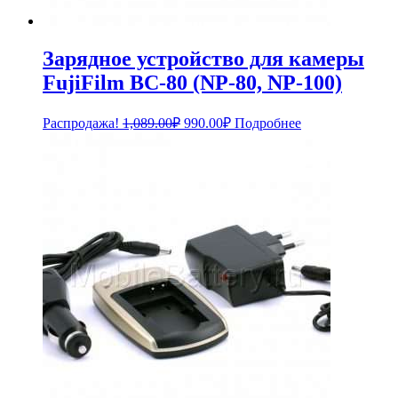
Зарядное устройство для камеры
FujiFilm BC-80 (NP-80, NP-100)
Первоначальная
Текущая
Распродажа!
1,089.00
₽
990.00
₽
Подробнее
цена
цена:
составляла
990.00₽.
1,089.00₽.