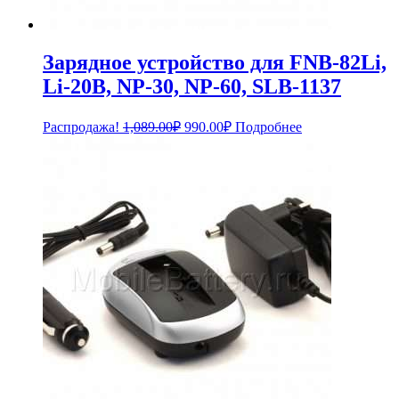
Зарядное устройство для FNB-82Li,
Li-20B, NP-30, NP-60, SLB-1137
Первоначальная
Текущая
Распродажа!
1,089.00
₽
990.00
₽
Подробнее
цена
цена:
составляла
990.00₽.
1,089.00₽.