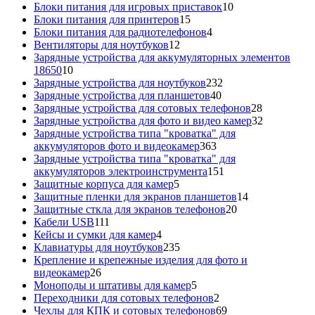
товаров
10
Блоки питания для игровых приставок
10
15
товаров
Блоки питания для принтеров
15
товаров
4
Блоки питания для радиотелефонов
4
12
товара
Вентиляторы для ноутбуков
12
товаров
Зарядные устройства для аккумуляторных элементов
10
18650
10
товаров
232
Зарядные устройства для ноутбуков
232
40
товара
Зарядные устройства для планшетов
40
товаров
28
Зарядные устройства для сотовых телефонов
28
товаров
32
Зарядные устройства для фото и видео камер
32
товара
Зарядные устройства типа "кроватка" для
363
аккумуляторов фото и видеокамер
363
товара
Зарядные устройства типа "кроватка" для
151
аккумуляторов электроинструмента
151
5
товар
Защитные корпуса для камер
5
товаров
14
Защитные пленки для экранов планшетов
14
20
товаров
Защитные сткла для экранов телефонов
20
111
товаров
Кабели USB
111
товаров
4
Кейсы и сумки для камер
4
товара
235
Клавиатуры для ноутбуков
235
товаров
Крепление и крепежные изделия для фото и
26
видеокамер
26
товаров
5
Моноподы и штативы для камер
5
товаров
2
Переходники для сотовых телефонов
2
товара
69
Чехлы для КПК и сотовых телефонов
69