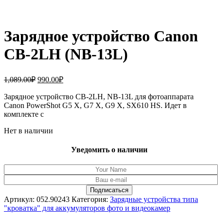
Зарядное устройство Canon
CB-2LH (NB-13L)
Первоначальная
Текущая
1,089.00
₽
990.00
₽
цена
цена:
составляла
Зарядное устройство CB-2LH, NB-13L для фотоаппарата
990.00₽.
Canon PowerShot G5 X, G7 X, G9 X, SX610 HS. Идет в
1,089.00₽.
комплекте с
Нет в наличии
Уведомить о наличии
Артикул:
052.90243
Категория:
Зарядные устройства типа
"кроватка" для аккумуляторов фото и видеокамер