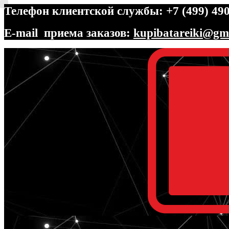
Телефон клиентской службы: +7 (499) 490
E-mail приема заказов:
kupibatareiki@gm
Перейти
Перейти
к
к
навигации
содержимому