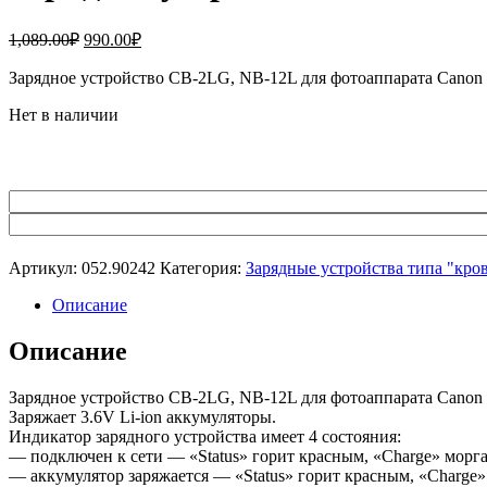
Первоначальная
Текущая
1,089.00
₽
990.00
₽
цена
цена:
составляла
Зарядное устройство CB-2LG, NB-12L для фотоаппарата Canon L
990.00₽.
1,089.00₽.
Нет в наличии
Артикул:
052.90242
Категория:
Зарядные устройства типа "кро
Описание
Описание
Зарядное устройство CB-2LG, NB-12L для фотоаппарата Canon L
Заряжает 3.6V Li-ion аккумуляторы.
Индикатор зарядного устройства имеет 4 состояния:
— подключен к сети — «Status» горит красным, «Charge» морга
— аккумулятор заряжается — «Status» горит красным, «Charge»