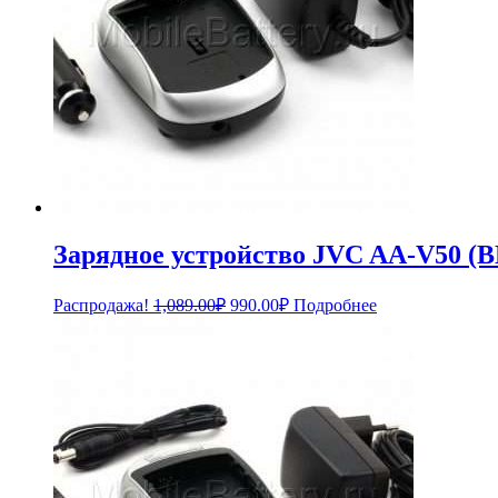
Зарядное устройство JVC AA-V50 (B
Первоначальная
Текущая
Распродажа!
1,089.00
₽
990.00
₽
Подробнее
цена
цена:
составляла
990.00₽.
1,089.00₽.