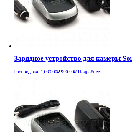
Зарядное устройство для камеры So
Первоначальная
Текущая
Распродажа!
1,089.00
₽
990.00
₽
Подробнее
цена
цена:
составляла
990.00₽.
1,089.00₽.