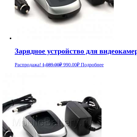
Зарядное устройство для видеокам
Первоначальная
Текущая
Распродажа!
1,089.00
₽
990.00
₽
Подробнее
цена
цена:
составляла
990.00₽.
1,089.00₽.