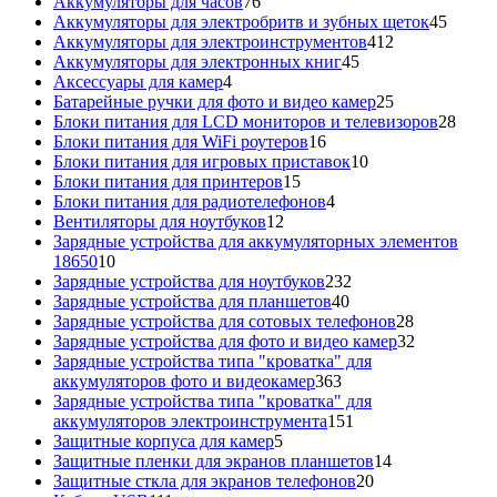
76
товаров
Аккумуляторы для часов
76
товаров
45
Аккумуляторы для электробритв и зубных щеток
45
412
товар
Аккумуляторы для электроинструментов
412
45
товаров
Аккумуляторы для электронных книг
45
4
товаров
Аксессуары для камер
4
товара
25
Батарейные ручки для фото и видео камер
25
товаров
28
Блоки питания для LCD мониторов и телевизоров
28
16
това
Блоки питания для WiFi роутеров
16
товаров
10
Блоки питания для игровых приставок
10
15
товаров
Блоки питания для принтеров
15
товаров
4
Блоки питания для радиотелефонов
4
12
товара
Вентиляторы для ноутбуков
12
товаров
Зарядные устройства для аккумуляторных элементов
10
18650
10
товаров
232
Зарядные устройства для ноутбуков
232
40
товара
Зарядные устройства для планшетов
40
товаров
28
Зарядные устройства для сотовых телефонов
28
товаров
32
Зарядные устройства для фото и видео камер
32
товара
Зарядные устройства типа "кроватка" для
363
аккумуляторов фото и видеокамер
363
товара
Зарядные устройства типа "кроватка" для
151
аккумуляторов электроинструмента
151
5
товар
Защитные корпуса для камер
5
товаров
14
Защитные пленки для экранов планшетов
14
20
товаров
Защитные сткла для экранов телефонов
20