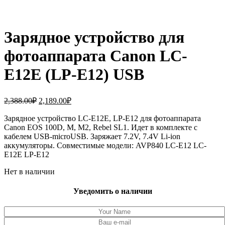
Зарядное устройство для
фотоаппарата Canon LC-
E12E (LP-E12) USB
Первоначальная
Текущая
2,388.00
₽
2,189.00
₽
цена
цена:
составляла
Зарядное устройство LC-E12E, LP-E12 для фотоаппарата
2,189.00₽.
Canon EOS 100D, M, M2, Rebel SL1. Идет в комплекте с
2,388.00₽.
кабелем USB-microUSB. Заряжает 7.2V, 7.4V Li-ion
аккумуляторы. Совместимые модели: AVP840 LC-E12 LC-
E12E LP-E12
Нет в наличии
Уведомить о наличии