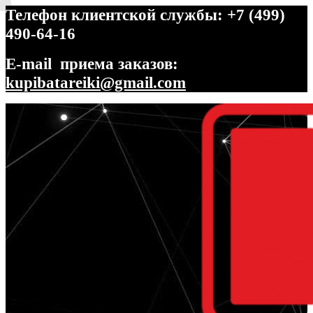
Телефон клиентской службы: +7 (499)
490-64-16
E-mail приема заказов:
kupibatareiki@gmail.com
Перейти
Перейти
к
к
навигации
содержимому