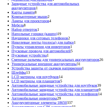
товар
Зарядные устройства для автомобильных
1
аккумуляторов
1
8
товар
Карты памяти
8
товаров
2
Компьютерные мыши
2
товара
4
Лампы для проекторов
4
8
товара
Мебель
8
товаров
1
Набор отверток
1
товар
19
Напольные горшки (кашпо)
19
товаров
2
Наушники для сотовых телефонов
2
товара
1
Никелевые ленты (полосы) для пайки
1
1
товар
Пульты управления для инверторов
1
товар
5
Пусковые провода для автомобилей
5
1
товаров
Пусковые устройства
1
товар
26
Сменные разъемы для универсальных аккумуляторов
26
31
то
Универсальные внешние аккумуляторы
31
товар
1
Устройства защиты от скачков напряжения
1
13
товар
Шлейфы
13
товаров
14
LCD матрицы для ноутбуков
14
5
товаров
LCD матрицы для планшетов
5
товаров
39
Автомобильные зарядные устройства для ноутбуков
39
9
тов
Автомобильные зарядные устройства для планшетов
9
тов
14
Автомобильные зарядные устройства для телефонов
14
29
то
Автомобильные инверторы
29
товаров
337
Аккумуляторные элементы 18650
337
товаров
55
Аккумуляторы для GPS навигаторов
55