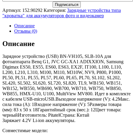
Артикул:
152.90292
Категория:
Зарядные устройства типа
"кроватка" для аккумуляторов фото и видеокамер
Описание
Отзывы (0)
Описание
Зарядное устройство (USB) BN-VH105, SLB-10A для
фотоаппарата Benq G1, JVC GC-XA1 ADIXXION, Samsung
Digimax ES50, ES55, ES60, ES63, EX2F, IT100, L100, L110,
L200, L210, L310, M100, M110, M310W, NV9, P800, P1000,
PL50, PL51, PL55, PL57, PL60, PL65, PL70, SL102, SL202,
SL420, SL502, SL620, SL720, SL820, TL9, WB150, WB151,
WB152, WB550, WB690, WB700, WB710, WB750, WB850,
WB855, HMX-U10, U100, MultiView MV800. Идет в комплекте
с кабелем USB-microUSB.Выходное напряжение (V): 4.2Макс.
сила тока (A): 1Входное напряжение (V): 5Размеры товара
(мм): 83 x 50 x 18Гарантийный срок (мес.): 12Цвет товара:
черныйИзготовитель: PitatelСтрана: Китай
Заряжает 4.2V Li-ion аккумуляторы.
Совместимые модели: