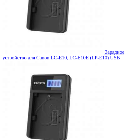
Зарядное
устройство для Canon LC-E10, LC-E10E (LP-E10) USB