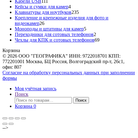
111
товаров
Кабели USB
111
товаров
4
Кейсы и сумки для камер
4
товара
235
Клавиатуры для ноутбуков
235
товаров
Крепление и крепежные изделия для фото и
26
видеокамер
26
товаров
5
Моноподы и штативы для камер
5
товаров
2
Переходники для сотовых телефонов
2
товара
69
Чехлы для КПК и сотовых телефонов
69
товаров
Корзина
© 2026 ООО "ГЕОГРАФИКА" ИНН: 9722018701 КПП:
772201001 Москва, БЦ Россия, Волгоградский пр-т, 26с1,
офис 807
Согласие на обработку персональных данных при заполнении
формы
Моя учётная запись
Поиск
Искать:
Поиск
Корзина
0
-->