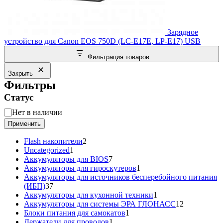
Зарядное
устройство для Canon EOS 750D (LC-E17E, LP-E17) USB
Фильтрация товаров
Закрыть
Фильтры
Статус
Статус
Нет в наличии
Применить
2
Flash накопители
2
1
товара
Uncategorized
1
товар
7
Аккумуляторы для BIOS
7
товаров
1
Аккумуляторы для гироскутеров
1
товар
Аккумуляторы для источников бесперебойного питания
37
(ИБП)
37
товаров
1
Аккумуляторы для кухонной техники
1
товар
12
Аккумуляторы для системы ЭРА ГЛОНАСС
12
1
товаров
Блоки питания для самокатов
1
1
товар
Держатели для проводов
1