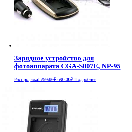
Зарядное устройство для
фотоаппарата CGA-S007E, NP-95
Первоначальная
Текущая
Распродажа!
759.00
₽
690.00
₽
Подробнее
цена
цена:
составляла
690.00₽.
759.00₽.