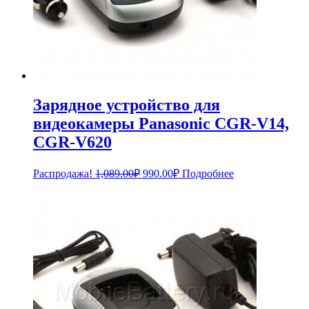
Зарядное устройство для
видеокамеры Panasonic CGR-V14,
CGR-V620
Первоначальная
Текущая
Распродажа!
1,089.00
₽
990.00
₽
Подробнее
цена
цена:
составляла
990.00₽.
1,089.00₽.