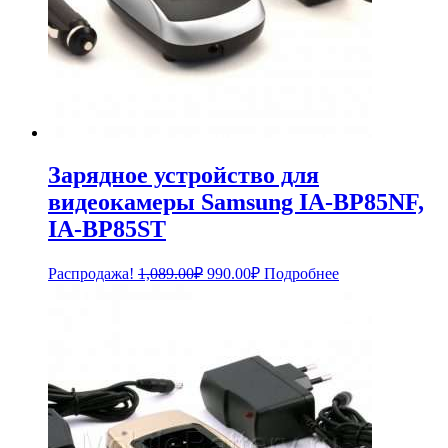
Зарядное устройство для
видеокамеры Samsung IA-BP85NF,
IA-BP85ST
Первоначальная
Текущая
Распродажа!
1,089.00
₽
990.00
₽
Подробнее
цена
цена:
составляла
990.00₽.
1,089.00₽.