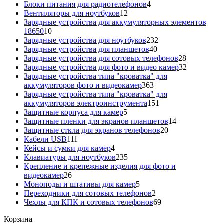
товаров
4
Блоки питания для радиотелефонов
4
12
товара
Вентиляторы для ноутбуков
12
товаров
Зарядные устройства для аккумуляторных элементов
10
18650
10
товаров
232
Зарядные устройства для ноутбуков
232
40
товара
Зарядные устройства для планшетов
40
товаров
28
Зарядные устройства для сотовых телефонов
28
товаров
32
Зарядные устройства для фото и видео камер
32
товара
Зарядные устройства типа "кроватка" для
363
аккумуляторов фото и видеокамер
363
товара
Зарядные устройства типа "кроватка" для
151
аккумуляторов электроинструмента
151
5
товар
Защитные корпуса для камер
5
товаров
14
Защитные пленки для экранов планшетов
14
20
товаров
Защитные сткла для экранов телефонов
20
111
товаров
Кабели USB
111
товаров
4
Кейсы и сумки для камер
4
товара
235
Клавиатуры для ноутбуков
235
товаров
Крепление и крепежные изделия для фото и
26
видеокамер
26
товаров
5
Моноподы и штативы для камер
5
товаров
2
Переходники для сотовых телефонов
2
товара
69
Чехлы для КПК и сотовых телефонов
69
товаров
Корзина