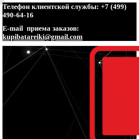
Телефон клиентской службы: +7 (499)
490-64-16
E-mail приема заказов:
kupibatareiki@gmail.com
Перейти
Перейти
к
к
навигации
содержимому