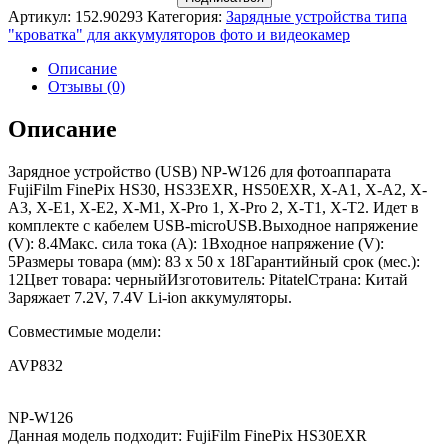
Артикул:
152.90293
Категория:
Зарядные устройства типа
"кроватка" для аккумуляторов фото и видеокамер
Описание
Отзывы (0)
Описание
Зарядное устройство (USB) NP-W126 для фотоаппарата
FujiFilm FinePix HS30, HS33EXR, HS50EXR, X-A1, X-A2, X-
A3, X-E1, X-E2, X-M1, X-Pro 1, X-Pro 2, X-T1, X-T2. Идет в
комплекте с кабелем USB-microUSB.Выходное напряжение
(V): 8.4Макс. сила тока (A): 1Входное напряжение (V):
5Размеры товара (мм): 83 x 50 x 18Гарантийный срок (мес.):
12Цвет товара: черныйИзготовитель: PitatelСтрана: Китай
Заряжает 7.2V, 7.4V Li-ion аккумуляторы.
Совместимые модели:
AVP832
NP-W126
Данная модель подходит: FujiFilm FinePix HS30EXR