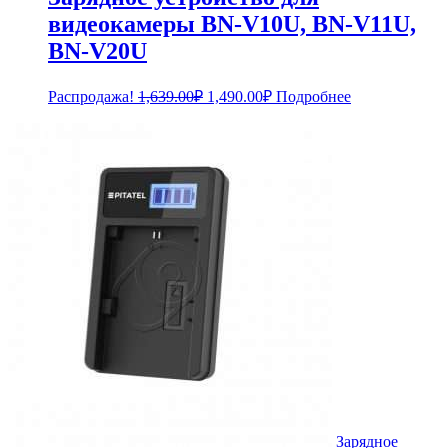
видеокамеры BN-V10U, BN-V11U,
BN-V20U
Первоначальная
Текущая
Распродажа!
1,639.00
₽
1,490.00
₽
Подробнее
цена
цена:
составляла
1,490.00₽.
1,639.00₽.
Зарядное