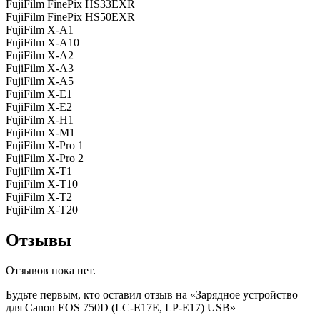
FujiFilm FinePix HS33EXR
FujiFilm FinePix HS50EXR
FujiFilm X-A1
FujiFilm X-A10
FujiFilm X-A2
FujiFilm X-A3
FujiFilm X-A5
FujiFilm X-E1
FujiFilm X-E2
FujiFilm X-H1
FujiFilm X-M1
FujiFilm X-Pro 1
FujiFilm X-Pro 2
FujiFilm X-T1
FujiFilm X-T10
FujiFilm X-T2
FujiFilm X-T20
Отзывы
Отзывов пока нет.
Будьте первым, кто оставил отзыв на «Зарядное устройство
для Canon EOS 750D (LC-E17E, LP-E17) USB»