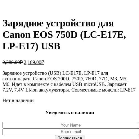
Зарядное устройство для
Canon EOS 750D (LC-E17E,
LP-E17) USB
Первоначальная
Текущая
2,388.00
₽
2,189.00
₽
цена
цена:
составляла
Зарядное устройство (USB) LC-E17E, LP-E17 для
2,189.00₽.
фотоаппарата Canon EOS 200D, 750D, 760D, 77D, M3, M5,
2,388.00₽.
M6. Идет в комплекте с кабелем USB-microUSB. Заряжает
7.2V, 7.4V Li-ion аккумуляторы. Совместимые модели: LP-E17
Нет в наличии
Уведомить о наличии