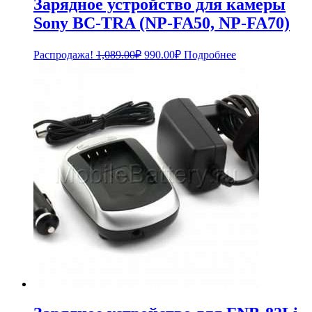
Зарядное устройство для камеры
Sony BC-TRA (NP-FA50, NP-FA70)
Первоначальная
Текущая
Распродажа!
1,089.00
₽
990.00
₽
Подробнее
цена
цена:
составляла
990.00₽.
1,089.00₽.