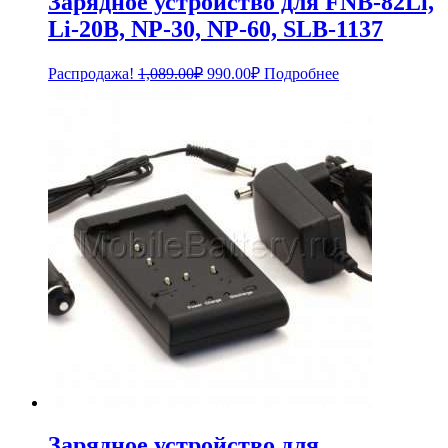
Зарядное устройство для FNB-82Li,
Li-20B, NP-30, NP-60, SLB-1137
Первоначальная
Текущая
Распродажа!
1,089.00
₽
990.00
₽
Подробнее
цена
цена:
составляла
990.00₽.
1,089.00₽.
Зарядное устройство для