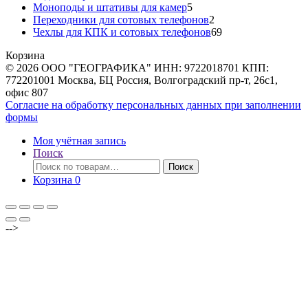
товаров
5
Моноподы и штативы для камер
5
товаров
2
Переходники для сотовых телефонов
2
товара
69
Чехлы для КПК и сотовых телефонов
69
товаров
Корзина
© 2026 ООО "ГЕОГРАФИКА" ИНН: 9722018701 КПП:
772201001 Москва, БЦ Россия, Волгоградский пр-т, 26с1,
офис 807
Согласие на обработку персональных данных при заполнении
формы
Моя учётная запись
Поиск
Искать:
Поиск
Корзина
0
-->