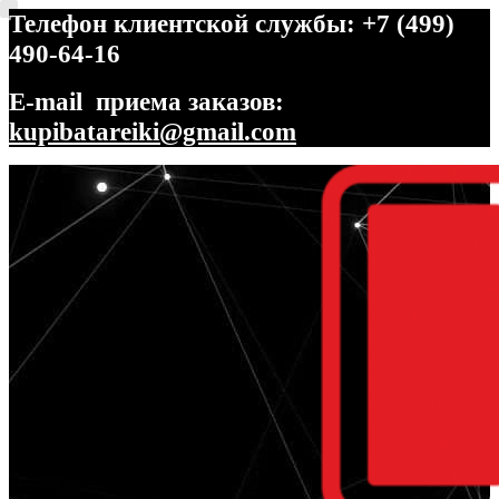
Телефон клиентской службы: +7 (499)
490-64-16
E-mail приема заказов:
kupibatareiki@gmail.com
Перейти
Перейти
к
к
навигации
содержимому