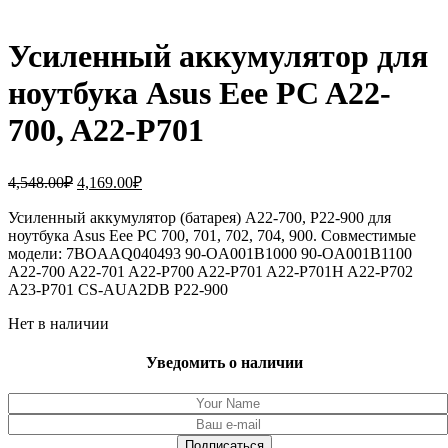
Усиленный аккумулятор для
ноутбука Asus Eee PC A22-
700, A22-P701
Первоначальная
Текущая
4,548.00
₽
4,169.00
₽
цена
цена:
составляла
Усиленный аккумулятор (батарея) A22-700, P22-900 для
4,169.00₽.
ноутбука Asus Eee PC 700, 701, 702, 704, 900. Совместимые
4,548.00₽.
модели: 7BOAAQ040493 90-OA001B1000 90-OA001B1100
A22-700 A22-701 A22-P700 A22-P701 A22-P701H A22-P702
A23-P701 CS-AUA2DB P22-900
Нет в наличии
Уведомить о наличии