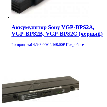
Аккумулятор Sony VGP-BPS2A,
VGP-BPS2B, VGP-BPS2C (черный)
Первоначальная
Текущая
Распродажа!
4,548.00
₽
4,169.00
₽
Подробнее
цена
цена:
составляла
4,169.00₽.
4,548.00₽.