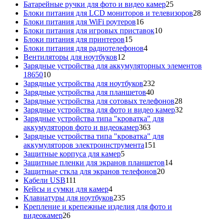
товара
25
Батарейные ручки для фото и видео камер
25
товаров
28
Блоки питания для LCD мониторов и телевизоров
28
16
това
Блоки питания для WiFi роутеров
16
товаров
10
Блоки питания для игровых приставок
10
15
товаров
Блоки питания для принтеров
15
товаров
4
Блоки питания для радиотелефонов
4
12
товара
Вентиляторы для ноутбуков
12
товаров
Зарядные устройства для аккумуляторных элементов
10
18650
10
товаров
232
Зарядные устройства для ноутбуков
232
40
товара
Зарядные устройства для планшетов
40
товаров
28
Зарядные устройства для сотовых телефонов
28
товаров
32
Зарядные устройства для фото и видео камер
32
товара
Зарядные устройства типа "кроватка" для
363
аккумуляторов фото и видеокамер
363
товара
Зарядные устройства типа "кроватка" для
151
аккумуляторов электроинструмента
151
5
товар
Защитные корпуса для камер
5
товаров
14
Защитные пленки для экранов планшетов
14
20
товаров
Защитные сткла для экранов телефонов
20
111
товаров
Кабели USB
111
товаров
4
Кейсы и сумки для камер
4
товара
235
Клавиатуры для ноутбуков
235
товаров
Крепление и крепежные изделия для фото и
26
видеокамер
26