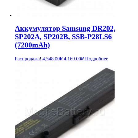
Аккумулятор Samsung DR202,
SP202A, SP202B, SSB-P28LS6
(7200mAh)
Первоначальная
Текущая
Распродажа!
4,548.00
₽
4,169.00
₽
Подробнее
цена
цена:
составляла
4,169.00₽.
4,548.00₽.