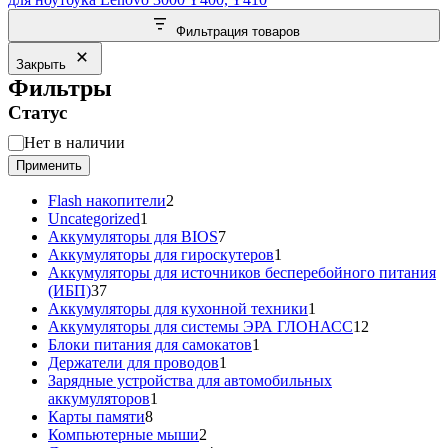
Фильтрация товаров
Закрыть
Фильтры
Статус
Статус
Нет в наличии
Применить
2
Flash накопители
2
1
товара
Uncategorized
1
товар
7
Аккумуляторы для BIOS
7
товаров
1
Аккумуляторы для гироскутеров
1
товар
Аккумуляторы для источников бесперебойного питания
37
(ИБП)
37
товаров
1
Аккумуляторы для кухонной техники
1
товар
12
Аккумуляторы для системы ЭРА ГЛОНАСС
12
1
товаров
Блоки питания для самокатов
1
1
товар
Держатели для проводов
1
товар
Зарядные устройства для автомобильных
1
аккумуляторов
1
8
товар
Карты памяти
8
товаров
2
Компьютерные мыши
2