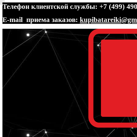
Телефон клиентской службы: +7 (499) 490
E-mail приема заказов:
kupibatareiki@gm
Перейти
Перейти
к
к
навигации
содержимому