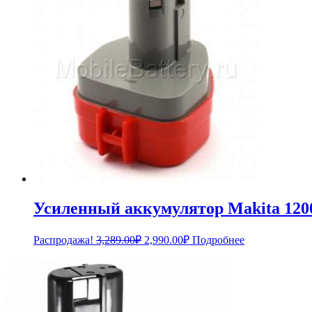
Усиленный аккумулятор Makita 1200,
Первоначальная
Текущая
Распродажа!
3,289.00
₽
2,990.00
₽
Подробнее
цена
цена:
составляла
2,990.00₽.
3,289.00₽.