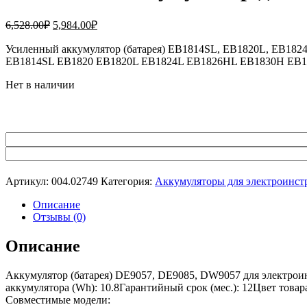
Первоначальная
Текущая
6,528.00
₽
5,984.00
₽
цена
цена:
составляла
Усиленный аккумулятор (батарея) EB1814SL, EB1820L, EB1824
5,984.00₽.
EB1814SL EB1820 EB1820L EB1824L EB1826HL EB1830H EB
6,528.00₽.
Нет в наличии
Артикул:
004.02749
Категория:
Аккумуляторы для электроинст
Описание
Отзывы (0)
Описание
Аккумулятор (батарея) DE9057, DE9085, DW9057 для электро
аккумулятора (Wh): 10.8Гарантийный срок (мес.): 12Цвет това
Совместимые модели: