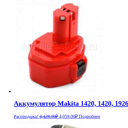
Аккумулятор Makita 1420, 1420, 1926
Первоначальная
Текущая
Распродажа!
4,428.00
₽
4,059.00
₽
Подробнее
цена
цена:
составляла
4,059.00₽.