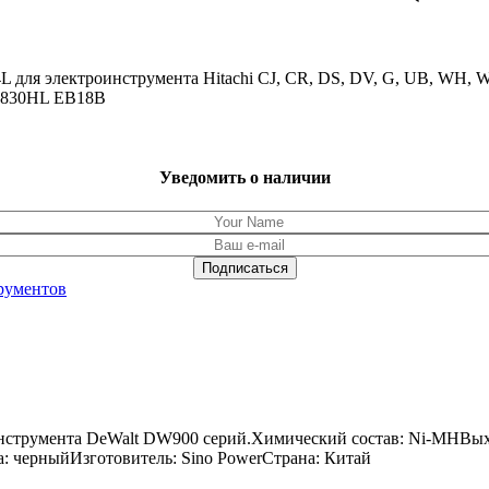
L для электроинструмента Hitachi CJ, CR, DS, DV, G, UB, WH
1830HL EB18B
Уведомить о наличии
рументов
инструмента DeWalt DW900 серий.Химический состав: Ni-MHВых
ра: черныйИзготовитель: Sino PowerСтрана: Китай