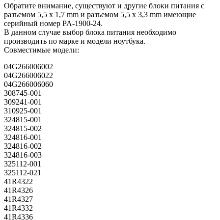
Обратите внимание, существуют и другие блоки питания с
разъемом 5,5 x 1,7 mm и разъемом 5,5 x 3,3 mm имеющие
серийный номер PA-1900-24.
В данном случае выбор блока питания необходимо
производить по марке и модели ноутбука.
Совместимые модели:
04G266006002
04G266006022
04G266006060
308745-001
309241-001
310925-001
324815-001
324815-002
324816-001
324816-002
324816-003
325112-001
325112-021
41R4322
41R4326
41R4327
41R4332
41R4336