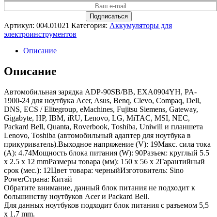
Артикул:
004.01021
Категория:
Аккумуляторы для
электроинструментов
Описание
Описание
Автомобильная зарядка ADP-90SB/BB, EXA0904YH, PA-
1900-24 для ноутбука Acer, Asus, Benq, Clevo, Compaq, Dell,
DNS, ECS / Elitegroup, eMachines, Fujitsu Siemens, Gateway,
Gigabyte, HP, IBM, iRU, Lenovo, LG, MiTAC, MSI, NEC,
Packard Bell, Quanta, Roverbook, Toshiba, Uniwill и планшета
Lenovo, Toshiba (автомобильный адаптер для ноутбука в
прикуриватель).Выходное напряжение (V): 19Макс. сила тока
(A): 4.74Мощность блока питания (W): 90Разъем: круглый 5.5
x 2.5 x 12 mmРазмеры товара (мм): 150 x 56 x 2Гарантийный
срок (мес.): 12Цвет товара: черныйИзготовитель: Sino
PowerСтрана: Китай
Обратите внимание, данный блок питания не подходит к
большинству ноутбуков Acer и Packard Bell.
Для данных ноутбуков подходит блок питания с разъемом 5,5
x 1,7 mm.