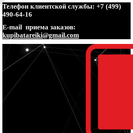
Телефон клиентской службы: +7 (499)
490-64-16
E-mail приема заказов:
kupibatareiki@gmail.com
Перейти
Перейти
к
к
навигации
содержимому