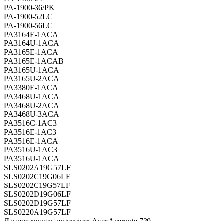
PA-1900-36/PK
PA-1900-52LC
PA-1900-56LC
PA3164E-1ACA
PA3164U-1ACA
PA3165E-1ACA
PA3165E-1ACAB
PA3165U-1ACA
PA3165U-2ACA
PA3380E-1ACA
PA3468U-1ACA
PA3468U-2ACA
PA3468U-3ACA
PA3516C-1AC3
PA3516E-1AC3
PA3516E-1ACA
PA3516U-1AC3
PA3516U-1ACA
SLS0202A19G57LF
SLS0202C19G06LF
SLS0202C19G57LF
SLS0202D19G06LF
SLS0202D19G57LF
SLS0220A19G57LF
Данная модель подходит: Acer Acernote 730