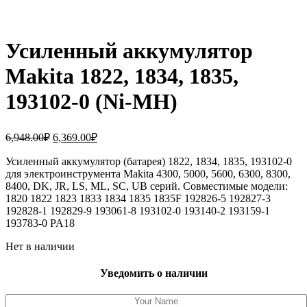
Усиленный аккумулятор
Makita 1822, 1834, 1835,
193102-0 (Ni-MH)
Первоначальная
Текущая
6,948.00
₽
6,369.00
₽
цена
цена:
составляла
Усиленный аккумулятор (батарея) 1822, 1834, 1835, 193102-0
6,369.00₽.
для электроинструмента Makita 4300, 5000, 5600, 6300, 8300,
6,948.00₽.
8400, DK, JR, LS, ML, SC, UB серий. Совместимые модели:
1820 1822 1823 1833 1834 1835 1835F 192826-5 192827-3
192828-1 192829-9 193061-8 193102-0 193140-2 193159-1
193783-0 PA18
Нет в наличии
Уведомить о наличии