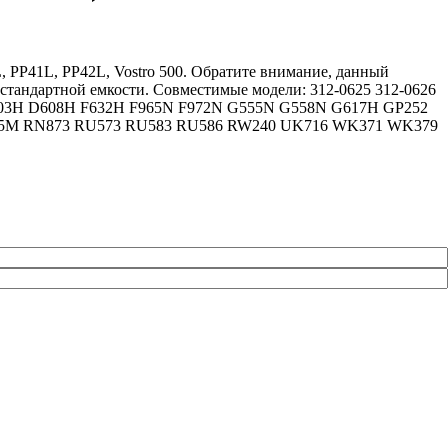
L, PP41L, PP42L, Vostro 500. Обратите внимание, данный
о стандартной емкости. Совместимые модели: 312-0625 312-0626
H D603H D608H F632H F965N F972N G555N G558N G617H GP252
505M RN873 RU573 RU583 RU586 RW240 UK716 WK371 WK379