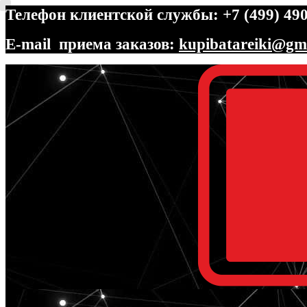
Телефон клиентской службы: +7 (499) 490
E-mail приема заказов:
kupibatareiki@gm
Перейти
Перейти
к
к
навигации
содержимому