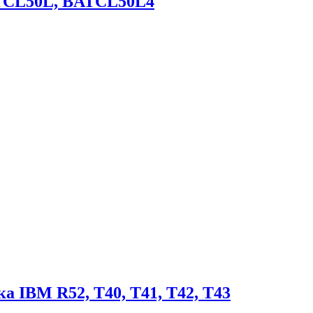
ATCL50L, BATCL50L4
а IBM R52, T40, T41, T42, T43