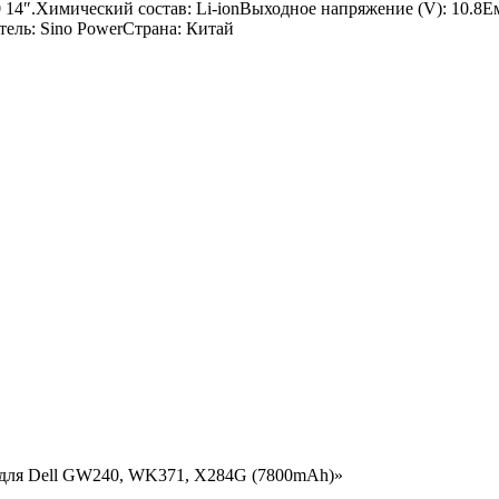
0 14″.Химический состав: Li-ionВыходное напряжение (V): 10.8
тель: Sino PowerСтрана: Китай
р для Dell GW240, WK371, X284G (7800mAh)»