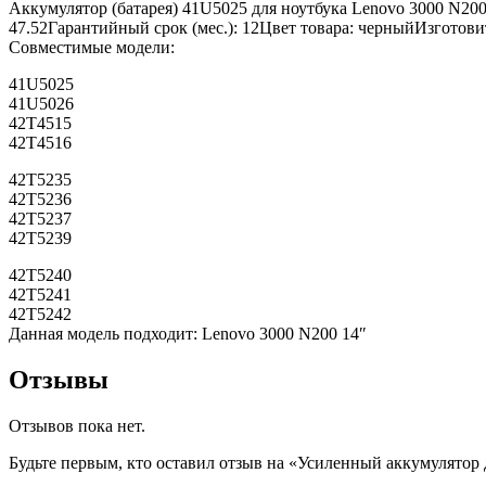
Аккумулятор (батарея) 41U5025 для ноутбука Lenovo 3000 N20
47.52Гарантийный срок (мес.): 12Цвет товара: черныйИзготови
Совместимые модели:
41U5025
41U5026
42T4515
42T4516
42T5235
42T5236
42T5237
42T5239
42T5240
42T5241
42T5242
Данная модель подходит: Lenovo 3000 N200 14″
Отзывы
Отзывов пока нет.
Будьте первым, кто оставил отзыв на «Усиленный аккумулято