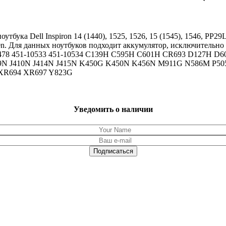
бука Dell Inspiron 14 (1440), 1525, 1526, 15 (1545), 1546, PP29
750n. Для данных ноутбуков подходит аккумулятор, исключительн
51-10478 451-10533 451-10534 C139H C595H C601H CR693 D127
9N J410N J414N J415N K450G K450N K456N M911G N586M P
XR694 XR697 Y823G
Уведомить о наличии