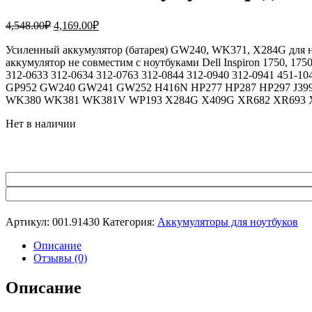
Первоначальная
Текущая
4,548.00
₽
4,169.00
₽
цена
цена:
составляла
Усиленный аккумулятор (батарея) GW240, WK371, X284G для ноут
4,169.00₽.
аккумулятор не совместим с ноутбуками Dell Inspiron 1750, 1
4,548.00₽.
312-0633 312-0634 312-0763 312-0844 312-0940 312-0941 4
GP952 GW240 GW241 GW252 H416N HP277 HP287 HP297 J39
WK380 WK381 WK381V WP193 X284G X409G XR682 XR693 
Нет в наличии
Артикул:
001.91430
Категория:
Аккумуляторы для ноутбуков
Описание
Отзывы (0)
Описание