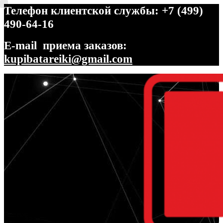
Телефон клиентской службы: +7 (499)
490-64-16
E-mail приема заказов:
kupibatareiki@gmail.com
Перейти
Перейти
к
к
навигации
содержимому