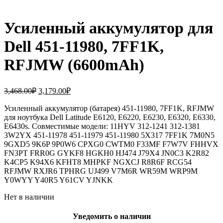
Усиленный аккумулятор для
Dell 451-11980, 7FF1K,
RFJMW (6600mAh)
Первоначальная
Текущая
3,468.00
₽
3,179.00
₽
цена
цена:
составляла
Усиленный аккумулятор (батарея) 451-11980, 7FF1K, RFJMW
3,179.00₽.
для ноутбука Dell Latitude E6120, E6220, E6230, E6320, E6330,
3,468.00₽.
E6430s. Совместимые модели: 11HYV 312-1241 312-1381
3W2YX 451-11978 451-11979 451-11980 5X317 7FF1K 7M0N5
9GXD5 9K6P 9P0W6 CPXG0 CWTM0 F33MF F7W7V FHHVX
FN3PT FRR0G GYKF8 HGKH0 HJ474 J79X4 JN0C3 K2R82
K4CP5 K94X6 KFHT8 MHPKF NGXCJ R8R6F RCG54
RFJMW RXJR6 TPHRG UJ499 V7M6R WR59M WRP9M
Y0WYY Y40R5 Y61CV YJNKK
Нет в наличии
Уведомить о наличии