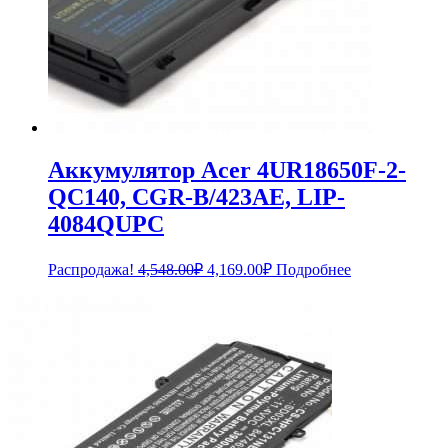
Аккумулятор Acer 4UR18650F-2-
QC140, CGR-B/423AE, LIP-
4084QUPC
Первоначальная
Текущая
Распродажа!
4,548.00
₽
4,169.00
₽
Подробнее
цена
цена:
составляла
4,169.00₽.
4,548.00₽.