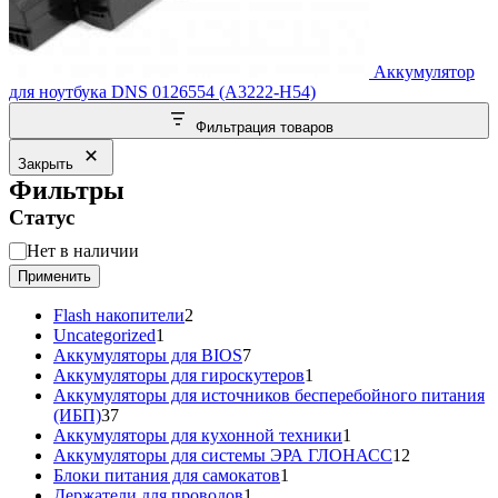
Аккумулятор
для ноутбука DNS 0126554 (A3222-H54)
Фильтрация товаров
Закрыть
Фильтры
Статус
Статус
Нет в наличии
Применить
2
Flash накопители
2
1
товара
Uncategorized
1
товар
7
Аккумуляторы для BIOS
7
товаров
1
Аккумуляторы для гироскутеров
1
товар
Аккумуляторы для источников бесперебойного питания
37
(ИБП)
37
товаров
1
Аккумуляторы для кухонной техники
1
товар
12
Аккумуляторы для системы ЭРА ГЛОНАСС
12
1
товаров
Блоки питания для самокатов
1
1
товар
Держатели для проводов
1