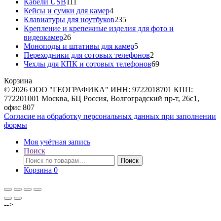
111
товаров
Кабели USB
111
товаров
4
Кейсы и сумки для камер
4
товара
235
Клавиатуры для ноутбуков
235
товаров
Крепление и крепежные изделия для фото и
26
видеокамер
26
товаров
5
Моноподы и штативы для камер
5
товаров
2
Переходники для сотовых телефонов
2
товара
69
Чехлы для КПК и сотовых телефонов
69
товаров
Корзина
© 2026 ООО "ГЕОГРАФИКА" ИНН: 9722018701 КПП:
772201001 Москва, БЦ Россия, Волгоградский пр-т, 26с1,
офис 807
Согласие на обработку персональных данных при заполнении
формы
Моя учётная запись
Поиск
Искать:
Поиск
Корзина
0
-->