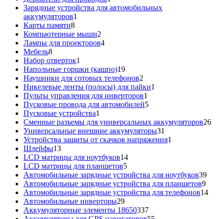
товар
Зарядные устройства для автомобильных
1
аккумуляторов
1
8
товар
Карты памяти
8
товаров
2
Компьютерные мыши
2
товара
4
Лампы для проекторов
4
8
товара
Мебель
8
товаров
1
Набор отверток
1
товар
19
Напольные горшки (кашпо)
19
товаров
2
Наушники для сотовых телефонов
2
товара
1
Никелевые ленты (полосы) для пайки
1
1
товар
Пульты управления для инверторов
1
товар
5
Пусковые провода для автомобилей
5
1
товаров
Пусковые устройства
1
товар
26
Сменные разъемы для универсальных аккумуляторов
26
31
то
Универсальные внешние аккумуляторы
31
товар
1
Устройства защиты от скачков напряжения
1
13
товар
Шлейфы
13
товаров
14
LCD матрицы для ноутбуков
14
5
товаров
LCD матрицы для планшетов
5
товаров
39
Автомобильные зарядные устройства для ноутбуков
39
9
тов
Автомобильные зарядные устройства для планшетов
9
тов
14
Автомобильные зарядные устройства для телефонов
14
29
то
Автомобильные инверторы
29
товаров
337
Аккумуляторные элементы 18650
337
товаров
55
Аккумуляторы для GPS навигаторов
55