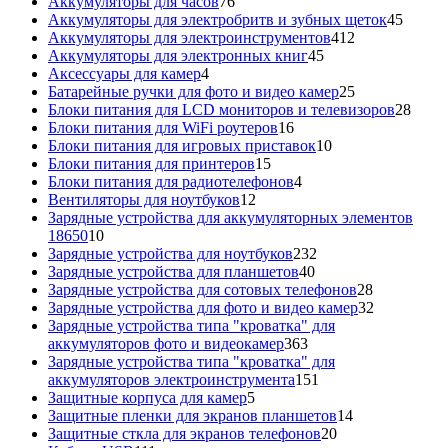
76
товаров
Аккумуляторы для часов
76
товаров
45
Аккумуляторы для электробритв и зубных щеток
45
412
товар
Аккумуляторы для электроинструментов
412
45
товаров
Аккумуляторы для электронных книг
45
4
товаров
Аксессуары для камер
4
товара
25
Батарейные ручки для фото и видео камер
25
товаров
28
Блоки питания для LCD мониторов и телевизоров
28
16
това
Блоки питания для WiFi роутеров
16
товаров
10
Блоки питания для игровых приставок
10
15
товаров
Блоки питания для принтеров
15
товаров
4
Блоки питания для радиотелефонов
4
12
товара
Вентиляторы для ноутбуков
12
товаров
Зарядные устройства для аккумуляторных элементов
10
18650
10
товаров
232
Зарядные устройства для ноутбуков
232
40
товара
Зарядные устройства для планшетов
40
товаров
28
Зарядные устройства для сотовых телефонов
28
товаров
32
Зарядные устройства для фото и видео камер
32
товара
Зарядные устройства типа "кроватка" для
363
аккумуляторов фото и видеокамер
363
товара
Зарядные устройства типа "кроватка" для
151
аккумуляторов электроинструмента
151
5
товар
Защитные корпуса для камер
5
товаров
14
Защитные пленки для экранов планшетов
14
20
товаров
Защитные сткла для экранов телефонов
20