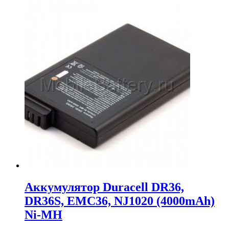
Аккумулятор Duracell DR36,
DR36S, EMC36, NJ1020 (4000mAh)
Ni-MH