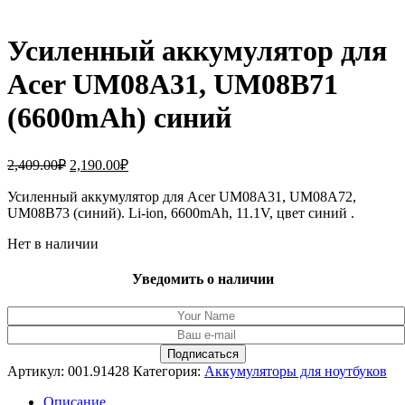
Усиленный аккумулятор для
Acer UM08A31, UM08B71
(6600mAh) синий
Первоначальная
Текущая
2,409.00
₽
2,190.00
₽
цена
цена:
составляла
Усиленный аккумулятор для Acer UM08A31, UM08A72,
2,190.00₽.
UM08B73 (синий). Li-ion, 6600mAh, 11.1V, цвет синий .
2,409.00₽.
Нет в наличии
Уведомить о наличии
Артикул:
001.91428
Категория:
Аккумуляторы для ноутбуков
Описание