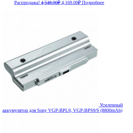
Первоначальная
Текущая
Распродажа!
4,548.00
₽
4,169.00
₽
Подробнее
цена
цена:
составляла
4,169.00₽.
4,548.00₽.
Усиленный
аккумулятор для Sony VGP-BPL9, VGP-BPS9/S (8800mAh)