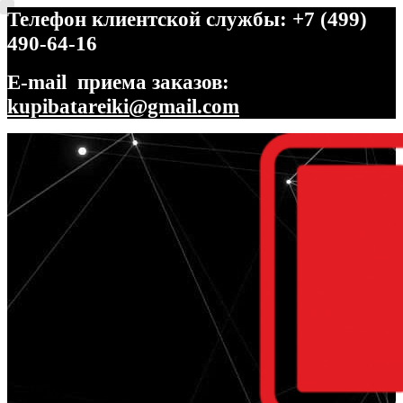
Телефон клиентской службы: +7 (499)
490-64-16
E-mail приема заказов:
kupibatareiki@gmail.com
Перейти
Перейти
к
к
навигации
содержимому