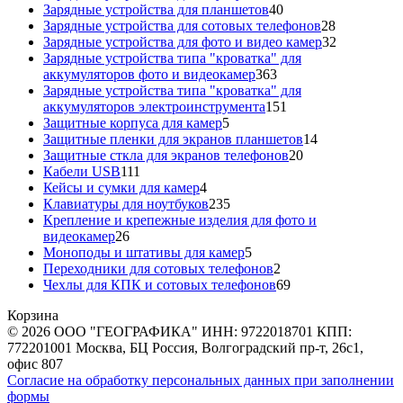
40
товара
Зарядные устройства для планшетов
40
товаров
28
Зарядные устройства для сотовых телефонов
28
товаров
32
Зарядные устройства для фото и видео камер
32
товара
Зарядные устройства типа "кроватка" для
363
аккумуляторов фото и видеокамер
363
товара
Зарядные устройства типа "кроватка" для
151
аккумуляторов электроинструмента
151
5
товар
Защитные корпуса для камер
5
товаров
14
Защитные пленки для экранов планшетов
14
20
товаров
Защитные сткла для экранов телефонов
20
111
товаров
Кабели USB
111
товаров
4
Кейсы и сумки для камер
4
товара
235
Клавиатуры для ноутбуков
235
товаров
Крепление и крепежные изделия для фото и
26
видеокамер
26
товаров
5
Моноподы и штативы для камер
5
товаров
2
Переходники для сотовых телефонов
2
товара
69
Чехлы для КПК и сотовых телефонов
69
товаров
Корзина
© 2026 ООО "ГЕОГРАФИКА" ИНН: 9722018701 КПП:
772201001 Москва, БЦ Россия, Волгоградский пр-т, 26с1,
офис 807
Согласие на обработку персональных данных при заполнении
формы