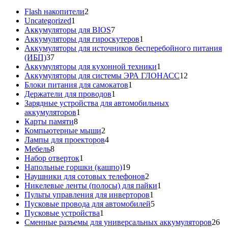
2
Flash накопители
2
1
товара
Uncategorized
1
товар
7
Аккумуляторы для BIOS
7
товаров
1
Аккумуляторы для гироскутеров
1
товар
Аккумуляторы для источников бесперебойного питания
37
(ИБП)
37
товаров
1
Аккумуляторы для кухонной техники
1
товар
12
Аккумуляторы для системы ЭРА ГЛОНАСС
12
1
товаров
Блоки питания для самокатов
1
1
товар
Держатели для проводов
1
товар
Зарядные устройства для автомобильных
1
аккумуляторов
1
8
товар
Карты памяти
8
товаров
2
Компьютерные мыши
2
товара
4
Лампы для проекторов
4
8
товара
Мебель
8
товаров
1
Набор отверток
1
товар
19
Напольные горшки (кашпо)
19
товаров
2
Наушники для сотовых телефонов
2
товара
1
Никелевые ленты (полосы) для пайки
1
1
товар
Пульты управления для инверторов
1
товар
5
Пусковые провода для автомобилей
5
1
товаров
Пусковые устройства
1
товар
26
Сменные разъемы для универсальных аккумуляторов
26