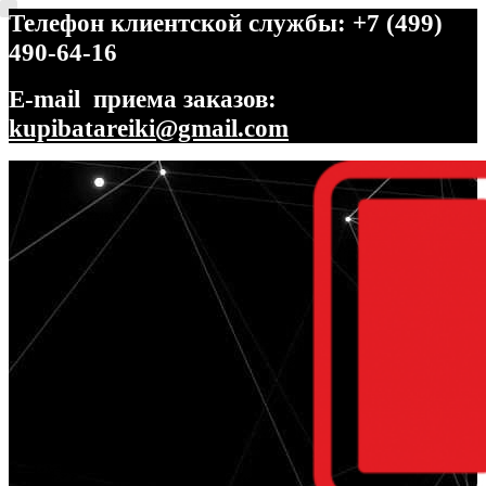
Телефон клиентской службы: +7 (499)
490-64-16
E-mail приема заказов:
kupibatareiki@gmail.com
Перейти
Перейти
к
к
навигации
содержимому