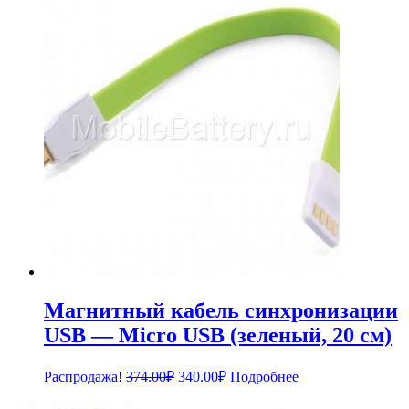
составляла
240.00₽.
264.00₽.
Магнитный кабель синхронизации
USB — Micro USB (зеленый, 20 см)
Первоначальная
Текущая
Распродажа!
374.00
₽
340.00
₽
Подробнее
цена
цена:
составляла
340.00₽.