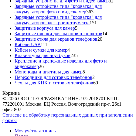
товаров
32
Зарядные устройства для фото и видео камер
32
товара
Зарядные устройства типа "кроватка" для
363
аккумуляторов фото и видеокамер
363
товара
Зарядные устройства типа "кроватка" для
151
аккумуляторов электроинструмента
151
5
товар
Защитные корпуса для камер
5
товаров
14
Защитные пленки для экранов планшетов
14
20
товаров
Защитные сткла для экранов телефонов
20
111
товаров
Кабели USB
111
товаров
4
Кейсы и сумки для камер
4
товара
235
Клавиатуры для ноутбуков
235
товаров
Крепление и крепежные изделия для фото и
26
видеокамер
26
товаров
5
Моноподы и штативы для камер
5
товаров
2
Переходники для сотовых телефонов
2
товара
69
Чехлы для КПК и сотовых телефонов
69
товаров
Корзина
© 2026 ООО "ГЕОГРАФИКА" ИНН: 9722018701 КПП:
772201001 Москва, БЦ Россия, Волгоградский пр-т, 26с1,
офис 807
Согласие на обработку персональных данных при заполнении
формы
Моя учётная запись