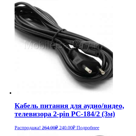
Кабель питания для аудио/видео,
телевизора 2-pin PC-184/2 (3м)
Первоначальная
Текущая
Распродажа!
264.00
₽
240.00
₽
Подробнее
цена
цена: