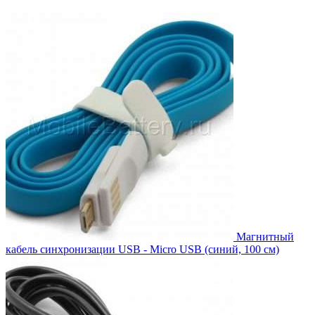
цена
цена:
составляла
594.00₽.
648.00₽.
Магнитный
кабель синхронизации USB - Micro USB (синий, 100 см)