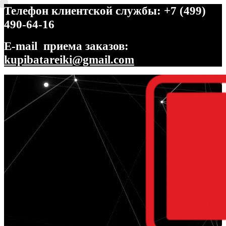
Телефон клиентской службы: +7 (499)
490-64-16
E-mail приема заказов:
kupibatareiki@gmail.com
Перейти
Перейти
к
к
навигации
содержимому