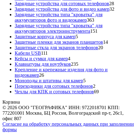
товаров
28
Зарядные устройства для сотовых телефонов
28
товаров
32
Зарядные устройства для фото и видео камер
32
товара
Зарядные устройства типа "кроватка" для
363
аккумуляторов фото и видеокамер
363
товара
Зарядные устройства типа "кроватка" для
151
аккумуляторов электроинструмента
151
5
товар
Защитные корпуса для камер
5
товаров
14
Защитные пленки для экранов планшетов
14
20
товаров
Защитные сткла для экранов телефонов
20
111
товаров
Кабели USB
111
товаров
4
Кейсы и сумки для камер
4
товара
235
Клавиатуры для ноутбуков
235
товаров
Крепление и крепежные изделия для фото и
26
видеокамер
26
товаров
5
Моноподы и штативы для камер
5
товаров
2
Переходники для сотовых телефонов
2
товара
69
Чехлы для КПК и сотовых телефонов
69
товаров
Корзина
© 2026 ООО "ГЕОГРАФИКА" ИНН: 9722018701 КПП:
772201001 Москва, БЦ Россия, Волгоградский пр-т, 26с1,
офис 807
Согласие на обработку персональных данных при заполнении
формы