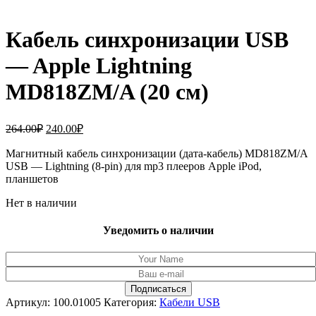
Кабель синхронизации USB
— Apple Lightning
MD818ZM/A (20 см)
Первоначальная
Текущая
264.00
₽
240.00
₽
цена
цена:
составляла
Магнитный кабель синхронизации (дата-кабель) MD818ZM/A
240.00₽.
USB — Lightning (8-pin) для mp3 плееров Apple iPod,
264.00₽.
планшетов
Нет в наличии
Уведомить о наличии
Артикул:
100.01005
Категория:
Кабели USB