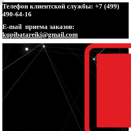
Телефон клиентской службы: +7 (499)
490-64-16
E-mail приема заказов:
kupibatareiki@gmail.com
Перейти
Перейти
к
к
навигации
содержимому