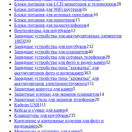
товаров
28
Блоки питания для LCD мониторов и телевизоров
28
16
това
Блоки питания для WiFi роутеров
16
товаров
10
Блоки питания для игровых приставок
10
15
товаров
Блоки питания для принтеров
15
товаров
4
Блоки питания для радиотелефонов
4
12
товара
Вентиляторы для ноутбуков
12
товаров
Зарядные устройства для аккумуляторных элементов
10
18650
10
товаров
232
Зарядные устройства для ноутбуков
232
40
товара
Зарядные устройства для планшетов
40
товаров
28
Зарядные устройства для сотовых телефонов
28
товаров
32
Зарядные устройства для фото и видео камер
32
товара
Зарядные устройства типа "кроватка" для
363
аккумуляторов фото и видеокамер
363
товара
Зарядные устройства типа "кроватка" для
151
аккумуляторов электроинструмента
151
5
товар
Защитные корпуса для камер
5
товаров
14
Защитные пленки для экранов планшетов
14
20
товаров
Защитные сткла для экранов телефонов
20
111
товаров
Кабели USB
111
товаров
4
Кейсы и сумки для камер
4
товара
235
Клавиатуры для ноутбуков
235
товаров
Крепление и крепежные изделия для фото и
26
видеокамер
26
товаров
5
Моноподы и штативы для камер
5