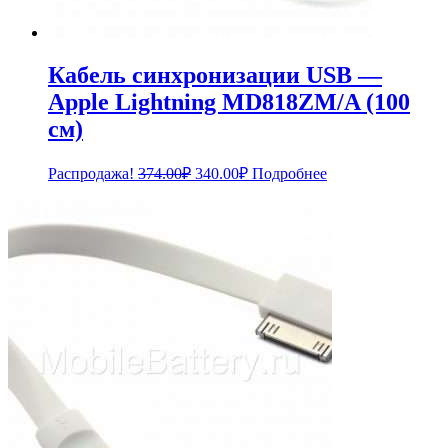
Кабель синхронизации USB —
Apple Lightning MD818ZM/A (100
см)
Первоначальная
Текущая
Распродажа!
374.00
₽
340.00
₽
Подробнее
цена
цена:
составляла
340.00₽.
374.00₽.