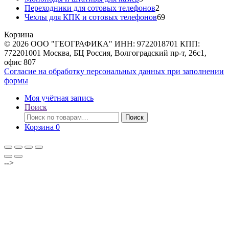
товаров
2
Переходники для сотовых телефонов
2
товара
69
Чехлы для КПК и сотовых телефонов
69
товаров
Корзина
© 2026 ООО "ГЕОГРАФИКА" ИНН: 9722018701 КПП:
772201001 Москва, БЦ Россия, Волгоградский пр-т, 26с1,
офис 807
Согласие на обработку персональных данных при заполнении
формы
Моя учётная запись
Поиск
Искать:
Поиск
Корзина
0
-->