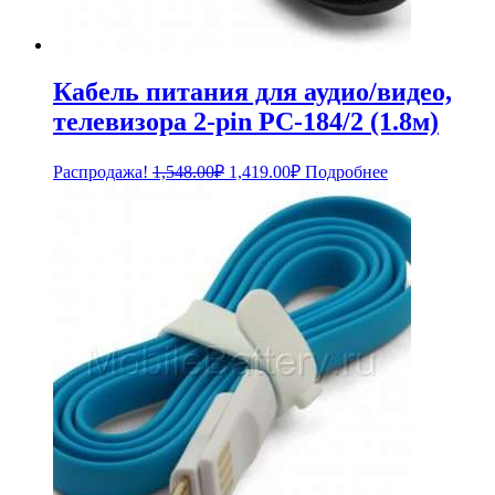
Кабель питания для аудио/видео,
телевизора 2-pin PC-184/2 (1.8м)
Первоначальная
Текущая
Распродажа!
1,548.00
₽
1,419.00
₽
Подробнее
цена
цена:
составляла
1,419.00₽.
1,548.00₽.