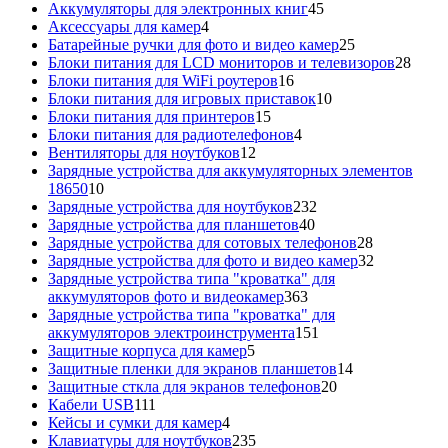
45
товаров
Аккумуляторы для электронных книг
45
4
товаров
Аксессуары для камер
4
товара
25
Батарейные ручки для фото и видео камер
25
товаров
28
Блоки питания для LCD мониторов и телевизоров
28
16
това
Блоки питания для WiFi роутеров
16
товаров
10
Блоки питания для игровых приставок
10
15
товаров
Блоки питания для принтеров
15
товаров
4
Блоки питания для радиотелефонов
4
12
товара
Вентиляторы для ноутбуков
12
товаров
Зарядные устройства для аккумуляторных элементов
10
18650
10
товаров
232
Зарядные устройства для ноутбуков
232
40
товара
Зарядные устройства для планшетов
40
товаров
28
Зарядные устройства для сотовых телефонов
28
товаров
32
Зарядные устройства для фото и видео камер
32
товара
Зарядные устройства типа "кроватка" для
363
аккумуляторов фото и видеокамер
363
товара
Зарядные устройства типа "кроватка" для
151
аккумуляторов электроинструмента
151
5
товар
Защитные корпуса для камер
5
товаров
14
Защитные пленки для экранов планшетов
14
20
товаров
Защитные сткла для экранов телефонов
20
111
товаров
Кабели USB
111
товаров
4
Кейсы и сумки для камер
4
товара
235
Клавиатуры для ноутбуков
235