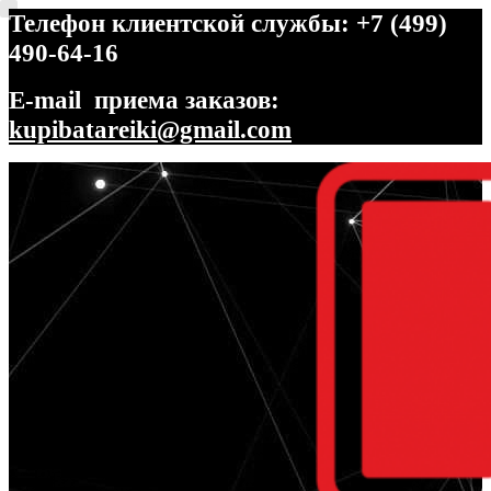
Телефон клиентской службы: +7 (499)
490-64-16
E-mail приема заказов:
kupibatareiki@gmail.com
Перейти
Перейти
к
к
навигации
содержимому