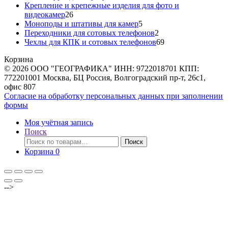
товаров
Крепление и крепежные изделия для фото и
26
видеокамер
26
товаров
5
Моноподы и штативы для камер
5
товаров
2
Переходники для сотовых телефонов
2
товара
69
Чехлы для КПК и сотовых телефонов
69
товаров
Корзина
© 2026 ООО "ГЕОГРАФИКА" ИНН: 9722018701 КПП:
772201001 Москва, БЦ Россия, Волгоградский пр-т, 26с1,
офис 807
Согласие на обработку персональных данных при заполнении
формы
Моя учётная запись
Поиск
Искать:
Поиск
Корзина
0
-->