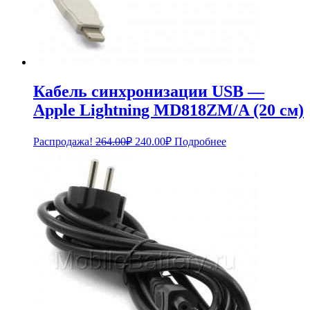
Кабель синхронизации USB —
Apple Lightning MD818ZM/A (20 см)
Первоначальная
Текущая
Распродажа!
264.00
₽
240.00
₽
Подробнее
цена
цена:
составляла
240.00₽.
264.00₽.