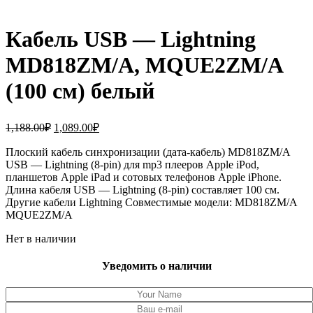
Кабель USB — Lightning
MD818ZM/A, MQUE2ZM/A
(100 см) белый
Первоначальная
Текущая
1,188.00
₽
1,089.00
₽
цена
цена:
составляла
Плоский кабель синхронизации (дата-кабель) MD818ZM/A
1,089.00₽.
USB — Lightning (8-pin) для mp3 плееров Apple iPod,
1,188.00₽.
планшетов Apple iPad и сотовых телефонов Apple iPhone.
Длина кабеля USB — Lightning (8-pin) составляет 100 см.
Другие кабели Lightning Совместимые модели: MD818ZM/A
MQUE2ZM/A
Нет в наличии
Уведомить о наличии