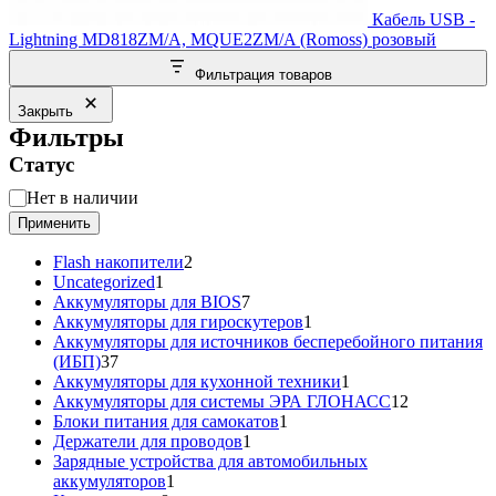
Кабель USB -
Lightning MD818ZM/A, MQUE2ZM/A (Romoss) розовый
Фильтрация товаров
Закрыть
Фильтры
Статус
Статус
Нет в наличии
Применить
2
Flash накопители
2
1
товара
Uncategorized
1
товар
7
Аккумуляторы для BIOS
7
товаров
1
Аккумуляторы для гироскутеров
1
товар
Аккумуляторы для источников бесперебойного питания
37
(ИБП)
37
товаров
1
Аккумуляторы для кухонной техники
1
товар
12
Аккумуляторы для системы ЭРА ГЛОНАСС
12
1
товаров
Блоки питания для самокатов
1
1
товар
Держатели для проводов
1
товар
Зарядные устройства для автомобильных
1
аккумуляторов
1