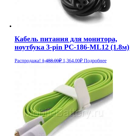
Кабель питания для монитора,
ноутбука 3-pin PC-186-ML12 (1.8м)
Первоначальная
Текущая
Распродажа!
1,488.00
₽
1,364.00
₽
Подробнее
цена
цена:
составляла
1,364.00₽.
1,488.00₽.