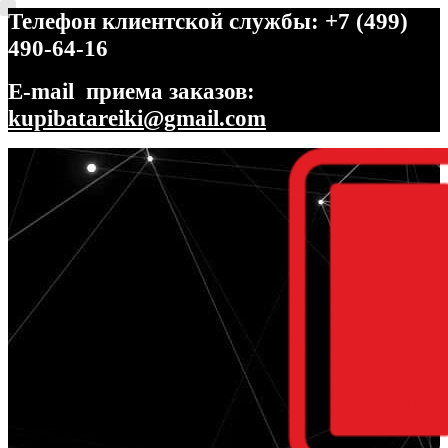
Телефон клиентской службы: +7 (499)
490-64-16
E-mail приема заказов:
kupibatareiki@gmail.com
Перейти
Перейти
к
к
навигации
содержимому