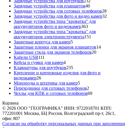
товаров
232
Зарядные устройства для ноутбуков
232
40
товара
Зарядные устройства для планшетов
40
товаров
28
Зарядные устройства для сотовых телефонов
28
товаров
32
Зарядные устройства для фото и видео камер
32
товара
Зарядные устройства типа "кроватка" для
363
аккумуляторов фото и видеокамер
363
товара
Зарядные устройства типа "кроватка" для
151
аккумуляторов электроинструмента
151
5
товар
Защитные корпуса для камер
5
товаров
14
Защитные пленки для экранов планшетов
14
20
товаров
Защитные сткла для экранов телефонов
20
111
товаров
Кабели USB
111
товаров
4
Кейсы и сумки для камер
4
товара
235
Клавиатуры для ноутбуков
235
товаров
Крепление и крепежные изделия для фото и
26
видеокамер
26
товаров
5
Моноподы и штативы для камер
5
товаров
2
Переходники для сотовых телефонов
2
товара
69
Чехлы для КПК и сотовых телефонов
69
товаров
Корзина
© 2026 ООО "ГЕОГРАФИКА" ИНН: 9722018701 КПП:
772201001 Москва, БЦ Россия, Волгоградский пр-т, 26с1,
офис 807
Согласие на обработку персональных данных при заполнении