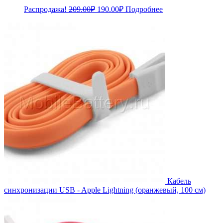
Первоначальная
Текущая
Распродажа!
209.00
₽
190.00
₽
Подробнее
цена
цена:
составляла
190.00₽.
209.00₽.
Кабель
синхронизации USB - Apple Lightning (оранжевый, 100 см)