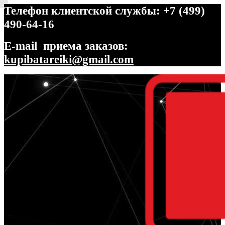
Телефон клиентской службы: +7 (499)
490-64-16
E-mail приема заказов:
kupibatareiki@gmail.com
Перейти
Перейти
к
к
навигации
содержимому