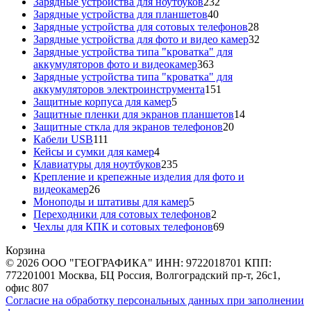
товаров
232
Зарядные устройства для ноутбуков
232
40
товара
Зарядные устройства для планшетов
40
товаров
28
Зарядные устройства для сотовых телефонов
28
товаров
32
Зарядные устройства для фото и видео камер
32
товара
Зарядные устройства типа "кроватка" для
363
аккумуляторов фото и видеокамер
363
товара
Зарядные устройства типа "кроватка" для
151
аккумуляторов электроинструмента
151
5
товар
Защитные корпуса для камер
5
товаров
14
Защитные пленки для экранов планшетов
14
20
товаров
Защитные сткла для экранов телефонов
20
111
товаров
Кабели USB
111
товаров
4
Кейсы и сумки для камер
4
товара
235
Клавиатуры для ноутбуков
235
товаров
Крепление и крепежные изделия для фото и
26
видеокамер
26
товаров
5
Моноподы и штативы для камер
5
товаров
2
Переходники для сотовых телефонов
2
товара
69
Чехлы для КПК и сотовых телефонов
69
товаров
Корзина
© 2026 ООО "ГЕОГРАФИКА" ИНН: 9722018701 КПП:
772201001 Москва, БЦ Россия, Волгоградский пр-т, 26с1,
офис 807
Согласие на обработку персональных данных при заполнении