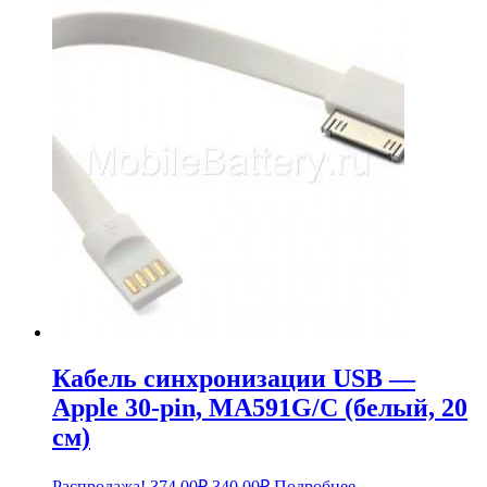
Кабель синхронизации USB —
Apple 30-pin, MA591G/C (белый, 20
см)
Первоначальная
Текущая
Распродажа!
374.00
₽
340.00
₽
Подробнее