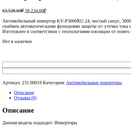
Первоначальная
Текущая
63,528.00
₽
58,234.00
₽
цена
цена:
составляла
Автомобильный инвертор KV-P3000RU.24, чистый синус, 3000W.
58,234.00₽.
снабжен автоматическими функциями защиты от: утечки тока н
63,528.00₽.
Изготовлен в соответствии с технологиями изоляции от помех 
Нет в наличии
Артикул:
231.90019
Категория:
Автомобильные инверторы
Описание
Отзывы (0)
Описание
Данная модель подходит: Инверторы