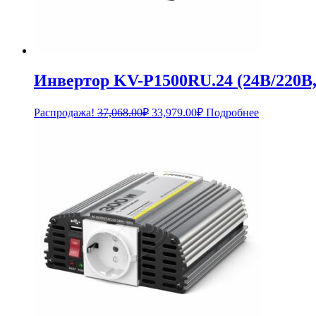
Инвертор KV-P1500RU.24 (24В/220В,
Первоначальная
Текущая
Распродажа!
37,068.00
₽
33,979.00
₽
Подробнее
цена
цена:
составляла
33,979.00₽.
37,068.00₽.