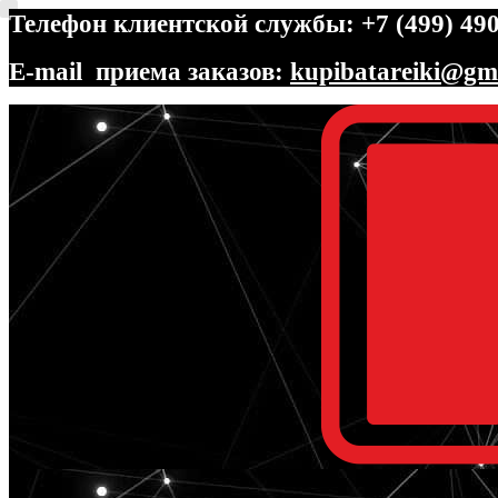
Телефон клиентской службы: +7 (499) 490
E-mail приема заказов:
kupibatareiki@gm
Перейти
Перейти
к
к
навигации
содержимому