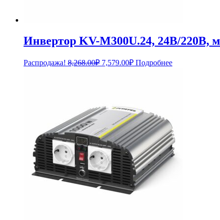
Инвертор KV-M300U.24, 24В/220В, 
Первоначальная
Текущая
Распродажа!
8,268.00
₽
7,579.00
₽
Подробнее
цена
цена:
составляла
7,579.00₽.
8,268.00₽.