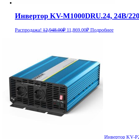
Инвертор KV-M1000DRU.24, 24В/22
Первоначальная
Текущая
Распродажа!
12,948.00
₽
11,869.00
₽
Подробнее
цена
цена:
составляла
11,869.00₽.
12,948.00₽.
Инвертор KV-P2