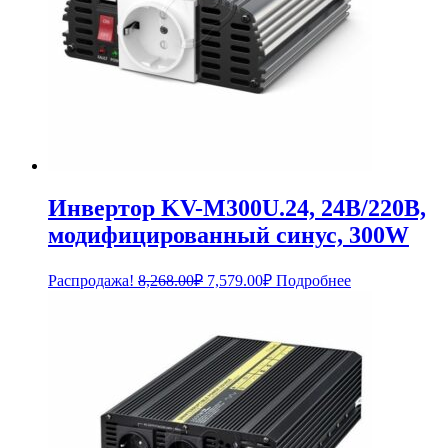
Инвертор KV-M300U.24, 24В/220В,
модифицированный синус, 300W
Первоначальная
Текущая
Распродажа!
8,268.00
₽
7,579.00
₽
Подробнее
цена
цена:
составляла
7,579.00₽.
8,268.00₽.