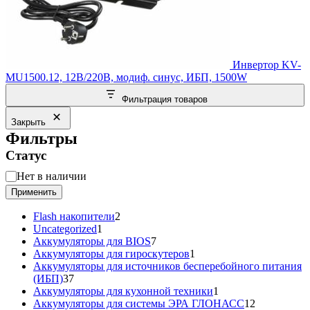
Инвертор KV-
MU1500.12, 12В/220В, модиф. синус, ИБП, 1500W
Фильтрация товаров
Закрыть
Фильтры
Статус
Статус
Нет в наличии
Применить
2
Flash накопители
2
1
товара
Uncategorized
1
товар
7
Аккумуляторы для BIOS
7
товаров
1
Аккумуляторы для гироскутеров
1
товар
Аккумуляторы для источников бесперебойного питания
37
(ИБП)
37
товаров
1
Аккумуляторы для кухонной техники
1
товар
12
Аккумуляторы для системы ЭРА ГЛОНАСС
12