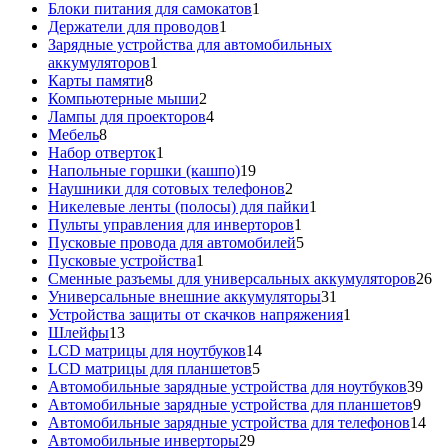
1
товаров
Блоки питания для самокатов
1
1
товар
Держатели для проводов
1
товар
Зарядные устройства для автомобильных
1
аккумуляторов
1
8
товар
Карты памяти
8
товаров
2
Компьютерные мыши
2
товара
4
Лампы для проекторов
4
8
товара
Мебель
8
товаров
1
Набор отверток
1
товар
19
Напольные горшки (кашпо)
19
товаров
2
Наушники для сотовых телефонов
2
товара
1
Никелевые ленты (полосы) для пайки
1
1
товар
Пульты управления для инверторов
1
товар
5
Пусковые провода для автомобилей
5
1
товаров
Пусковые устройства
1
товар
26
Сменные разъемы для универсальных аккумуляторов
26
31
то
Универсальные внешние аккумуляторы
31
товар
1
Устройства защиты от скачков напряжения
1
13
товар
Шлейфы
13
товаров
14
LCD матрицы для ноутбуков
14
5
товаров
LCD матрицы для планшетов
5
товаров
39
Автомобильные зарядные устройства для ноутбуков
39
9
тов
Автомобильные зарядные устройства для планшетов
9
тов
14
Автомобильные зарядные устройства для телефонов
14
29
то
Автомобильные инверторы
29