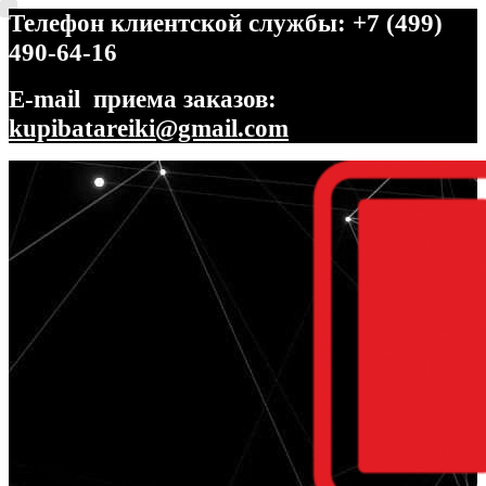
Телефон клиентской службы: +7 (499)
490-64-16
E-mail приема заказов:
kupibatareiki@gmail.com
Перейти
Перейти
к
к
навигации
содержимому