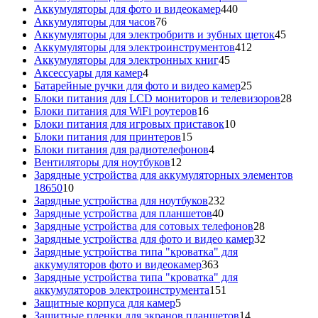
440
товаров
Аккумуляторы для фото и видеокамер
440
76
товаров
Аккумуляторы для часов
76
товаров
45
Аккумуляторы для электробритв и зубных щеток
45
412
товар
Аккумуляторы для электроинструментов
412
45
товаров
Аккумуляторы для электронных книг
45
4
товаров
Аксессуары для камер
4
товара
25
Батарейные ручки для фото и видео камер
25
товаров
28
Блоки питания для LCD мониторов и телевизоров
28
16
това
Блоки питания для WiFi роутеров
16
товаров
10
Блоки питания для игровых приставок
10
15
товаров
Блоки питания для принтеров
15
товаров
4
Блоки питания для радиотелефонов
4
12
товара
Вентиляторы для ноутбуков
12
товаров
Зарядные устройства для аккумуляторных элементов
10
18650
10
товаров
232
Зарядные устройства для ноутбуков
232
40
товара
Зарядные устройства для планшетов
40
товаров
28
Зарядные устройства для сотовых телефонов
28
товаров
32
Зарядные устройства для фото и видео камер
32
товара
Зарядные устройства типа "кроватка" для
363
аккумуляторов фото и видеокамер
363
товара
Зарядные устройства типа "кроватка" для
151
аккумуляторов электроинструмента
151
5
товар
Защитные корпуса для камер
5
товаров
14
Защитные пленки для экранов планшетов
14