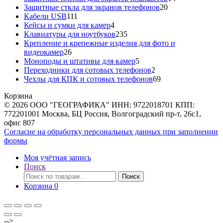
20
товаров
Защитные сткла для экранов телефонов
20
111
товаров
Кабели USB
111
товаров
4
Кейсы и сумки для камер
4
товара
235
Клавиатуры для ноутбуков
235
товаров
Крепление и крепежные изделия для фото и
26
видеокамер
26
товаров
5
Моноподы и штативы для камер
5
товаров
2
Переходники для сотовых телефонов
2
товара
69
Чехлы для КПК и сотовых телефонов
69
товаров
Корзина
© 2026 ООО "ГЕОГРАФИКА" ИНН: 9722018701 КПП:
772201001 Москва, БЦ Россия, Волгоградский пр-т, 26с1,
офис 807
Согласие на обработку персональных данных при заполнении
формы
Моя учётная запись
Поиск
Искать:
Поиск
Корзина
0
-->