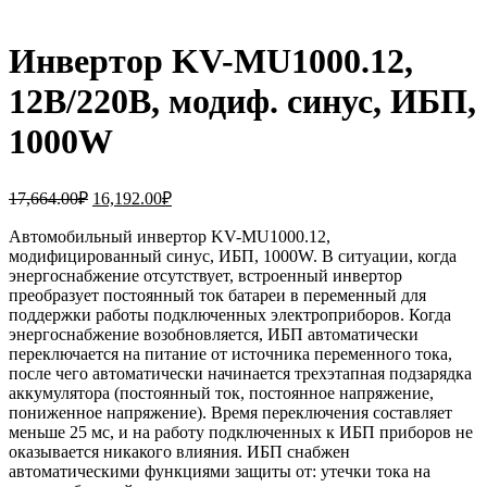
Инвертор KV-MU1000.12,
12В/220В, модиф. синус, ИБП,
1000W
Первоначальная
Текущая
17,664.00
₽
16,192.00
₽
цена
цена:
составляла
Автомобильный инвертор KV-MU1000.12,
16,192.00₽.
модифицированный синус, ИБП, 1000W. В ситуации, когда
17,664.00₽.
энергоснабжение отсутствует, встроенный инвертор
преобразует постоянный ток батареи в переменный для
поддержки работы подключенных электроприборов. Когда
энергоснабжение возобновляется, ИБП автоматически
переключается на питание от источника переменного тока,
после чего автоматически начинается трехэтапная подзарядка
аккумулятора (постоянный ток, постоянное напряжение,
пониженное напряжение). Время переключения составляет
меньше 25 мс, и на работу подключенных к ИБП приборов не
оказывается никакого влияния. ИБП снабжен
автоматическими функциями защиты от: утечки тока на