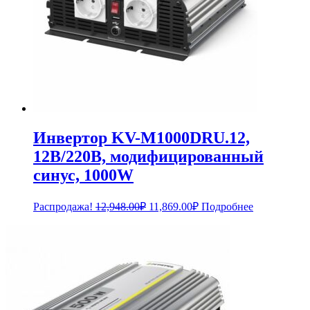
Инвертор KV-M1000DRU.12,
12В/220В, модифицированный
синус, 1000W
Первоначальная
Текущая
Распродажа!
12,948.00
₽
11,869.00
₽
Подробнее
цена
цена:
составляла
11,869.00₽.
12,948.00₽.