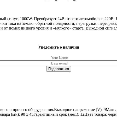
инус, 1000W. Преобразует 24В от сети автомобиля в 220В. На 
ки тока на землю, обратной полярности, перегрузки, перегрев
ии от помех низкого уровня и «мягкого» старта. Выходной сигн
Уведомить о наличии
тевого и прочего оборудования.Выходное напряжение (V): 9Макс.
овара (мм): 90 x 45Гарантийный срок (мес.): 12Цвет товара: че