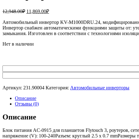
Первоначальная
Текущая
12,948.00
₽
11,869.00
₽
цена
цена:
составляла
Автомобильный инвертор KV-M1000DRU.24, модифицированный с
11,869.00₽.
Инвертор снабжен автоматическими функциями защиты от: утеч
12,948.00₽.
замыкания. Изготовлен в соответствии с технологиями изоляц
Нет в наличии
Артикул:
231.90004
Категория:
Автомобильные инверторы
Описание
Отзывы (0)
Описание
Блок питания AC-0915 для планшетов Flytouch 3, роутеров, се
напряжение (V): 100-240Разъем: круглый 2.5 x 0.7 mmРазмеры т