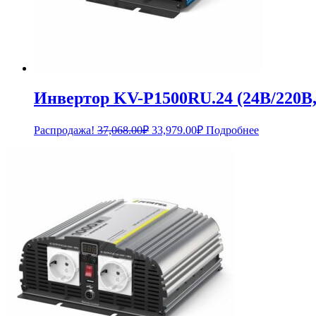
Инвертор KV-P1500RU.24 (24В/220В,
Первоначальная
Текущая
Распродажа!
37,068.00
₽
33,979.00
₽
Подробнее
цена
цена:
составляла
33,979.00₽.
37,068.00₽.