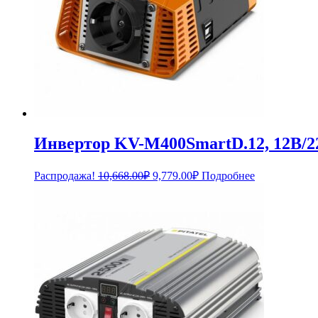
Инвертор KV-M400SmartD.12, 12В/2
Первоначальная
Текущая
Распродажа!
10,668.00
₽
9,779.00
₽
Подробнее
цена
цена:
составляла
9,779.00₽.
10,668.00₽.