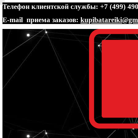
Телефон клиентской службы: +7 (499) 490
E-mail приема заказов:
kupibatareiki@gm
Перейти
Перейти
к
к
навигации
содержимому