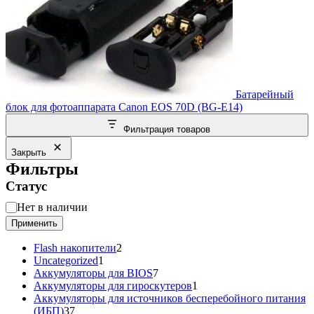
Батарейный
блок для фотоаппарата Canon EOS 70D (BG-E14)
Фильтрация товаров
Закрыть
Фильтры
Статус
Статус
Нет в наличии
Применить
2
Flash накопители
2
1
товара
Uncategorized
1
товар
7
Аккумуляторы для BIOS
7
товаров
1
Аккумуляторы для гироскутеров
1
товар
Аккумуляторы для источников бесперебойного питания
37
(ИБП)
37