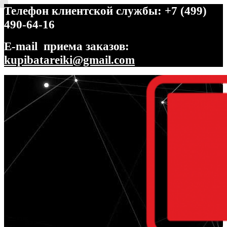
Телефон клиентской службы: +7 (499)
490-64-16
E-mail приема заказов:
kupibatareiki@gmail.com
Перейти
Перейти
к
к
навигации
содержимому