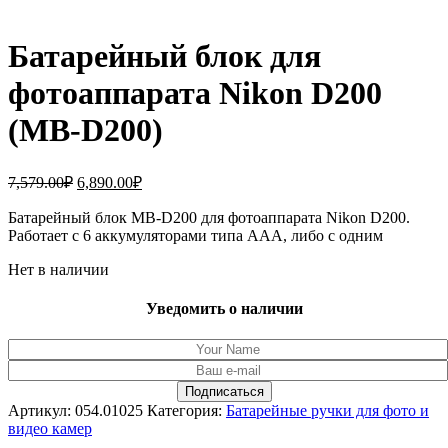
Батарейный блок для
фотоаппарата Nikon D200
(MB-D200)
Первоначальная
Текущая
7,579.00
₽
6,890.00
₽
цена
цена:
составляла
Батарейный блок MB-D200 для фотоаппарата Nikon D200.
6,890.00₽.
Работает с 6 аккумуляторами типа AAA, либо с одним
7,579.00₽.
Нет в наличии
Уведомить о наличии
Артикул:
054.01025
Категория:
Батарейные ручки для фото и
видео камер