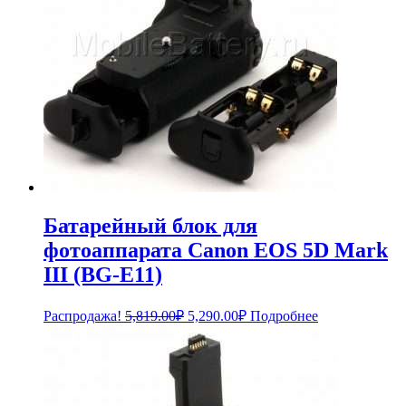
Батарейный блок для
фотоаппарата Canon EOS 5D Mark
III (BG-E11)
Первоначальная
Текущая
Распродажа!
5,819.00
₽
5,290.00
₽
Подробнее
цена
цена:
составляла
5,290.00₽.
5,819.00₽.