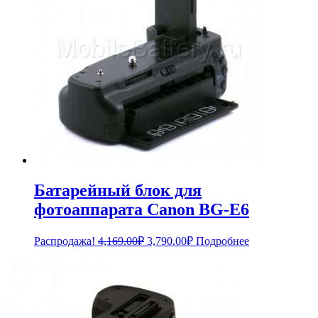
Батарейный блок для
фотоаппарата Canon BG-E6
Первоначальная
Текущая
Распродажа!
4,169.00
₽
3,790.00
₽
Подробнее
цена
цена:
составляла
3,790.00₽.
4,169.00₽.