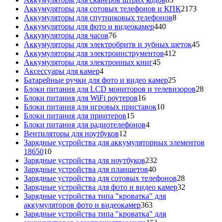
товаров
2173
Аккумуляторы для сотовых телефонов и КПК
2173
8
товара
Аккумуляторы для спутниковых телефонов
8
440
товаров
Аккумуляторы для фото и видеокамер
440
76
товаров
Аккумуляторы для часов
76
товаров
45
Аккумуляторы для электробритв и зубных щеток
45
412
товар
Аккумуляторы для электроинструментов
412
45
товаров
Аккумуляторы для электронных книг
45
4
товаров
Аксессуары для камер
4
товара
25
Батарейные ручки для фото и видео камер
25
товаров
28
Блоки питания для LCD мониторов и телевизоров
28
16
това
Блоки питания для WiFi роутеров
16
товаров
10
Блоки питания для игровых приставок
10
15
товаров
Блоки питания для принтеров
15
товаров
4
Блоки питания для радиотелефонов
4
12
товара
Вентиляторы для ноутбуков
12
товаров
Зарядные устройства для аккумуляторных элементов
10
18650
10
товаров
232
Зарядные устройства для ноутбуков
232
40
товара
Зарядные устройства для планшетов
40
товаров
28
Зарядные устройства для сотовых телефонов
28
товаров
32
Зарядные устройства для фото и видео камер
32
товара
Зарядные устройства типа "кроватка" для
363
аккумуляторов фото и видеокамер
363
товара
Зарядные устройства типа "кроватка" для