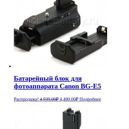
Батарейный блок для
фотоаппарата Canon BG-E5
Первоначальная
Текущая
Распродажа!
4,939.00
₽
4,490.00
₽
Подробнее
цена
цена:
составляла
4,490.00₽.
4,939.00₽.