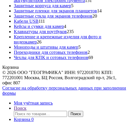
151
аккумуляторов электроинструмента
151
5
товар
Защитные корпуса для камер
5
товаров
14
Защитные пленки для экранов планшетов
14
20
товаров
Защитные сткла для экранов телефонов
20
111
товаров
Кабели USB
111
товаров
4
Кейсы и сумки для камер
4
товара
235
Клавиатуры для ноутбуков
235
товаров
Крепление и крепежные изделия для фото и
26
видеокамер
26
товаров
5
Моноподы и штативы для камер
5
товаров
2
Переходники для сотовых телефонов
2
товара
69
Чехлы для КПК и сотовых телефонов
69
товаров
Корзина
© 2026 ООО "ГЕОГРАФИКА" ИНН: 9722018701 КПП:
772201001 Москва, БЦ Россия, Волгоградский пр-т, 26с1,
офис 807
Согласие на обработку персональных данных при заполнении
формы
Моя учётная запись
Поиск
Искать:
Поиск
Корзина
0