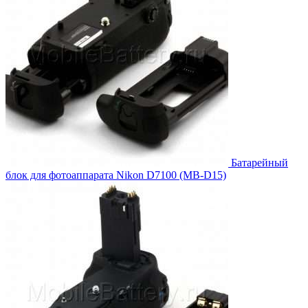
Батарейный
блок для фотоаппарата Nikon D7100 (MB-D15)