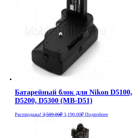
Батарейный блок для Nikon D5100,
D5200, D5300 (MB-D51)
Первоначальная
Текущая
Распродажа!
3,509.00
₽
3,190.00
₽
Подробнее
цена
цена:
составляла
3,190.00₽.
3,509.00₽.