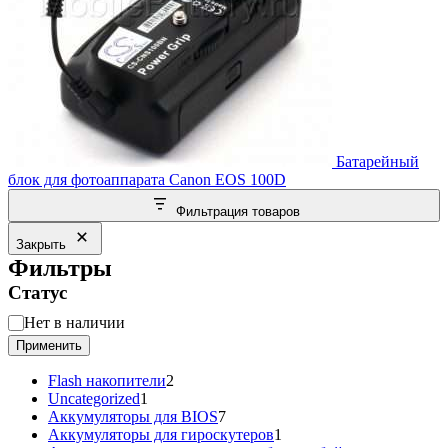
Батарейный
блок для фотоаппарата Canon EOS 100D
Фильтрация товаров
Закрыть
Фильтры
Статус
Статус
Нет в наличии
Применить
2
Flash накопители
2
1
товара
Uncategorized
1
товар
7
Аккумуляторы для BIOS
7
товаров
1
Аккумуляторы для гироскутеров
1