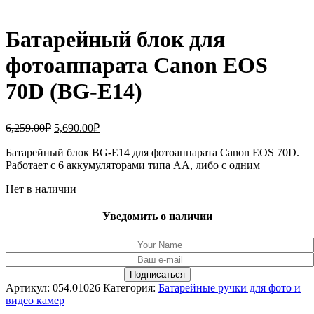
Батарейный блок для
фотоаппарата Canon EOS
70D (BG-E14)
Первоначальная
Текущая
6,259.00
₽
5,690.00
₽
цена
цена:
составляла
Батарейный блок BG-E14 для фотоаппарата Canon EOS 70D.
5,690.00₽.
Работает с 6 аккумуляторами типа AA, либо с одним
6,259.00₽.
Нет в наличии
Уведомить о наличии
Артикул:
054.01026
Категория:
Батарейные ручки для фото и
видео камер