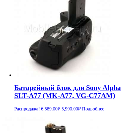
Батарейный блок для Sony Alpha
SLT-A77 (MK-A77, VG-C77AM)
Первоначальная
Текущая
Распродажа!
6,589.00
₽
5,990.00
₽
Подробнее
цена
цена:
составляла
5,990.00₽.
6,589.00₽.