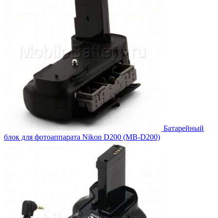
Батарейный
блок для фотоаппарата Nikon D200 (MB-D200)