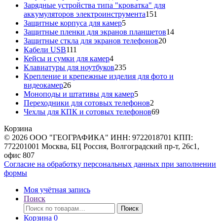
товара
Зарядные устройства типа "кроватка" для
151
аккумуляторов электроинструмента
151
5
товар
Защитные корпуса для камер
5
товаров
14
Защитные пленки для экранов планшетов
14
20
товаров
Защитные сткла для экранов телефонов
20
111
товаров
Кабели USB
111
товаров
4
Кейсы и сумки для камер
4
товара
235
Клавиатуры для ноутбуков
235
товаров
Крепление и крепежные изделия для фото и
26
видеокамер
26
товаров
5
Моноподы и штативы для камер
5
товаров
2
Переходники для сотовых телефонов
2
товара
69
Чехлы для КПК и сотовых телефонов
69
товаров
Корзина
© 2026 ООО "ГЕОГРАФИКА" ИНН: 9722018701 КПП:
772201001 Москва, БЦ Россия, Волгоградский пр-т, 26с1,
офис 807
Согласие на обработку персональных данных при заполнении
формы
Моя учётная запись
Поиск
Искать:
Поиск
Корзина
0