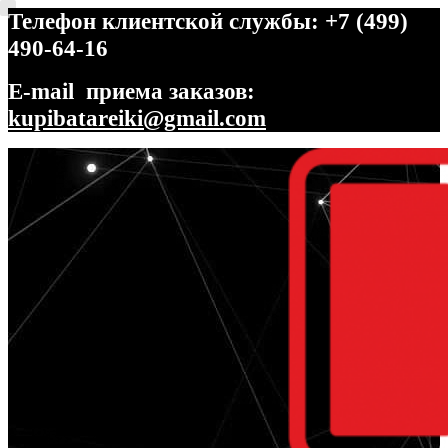
Телефон клиентской службы: +7 (499)
490-64-16
E-mail приема заказов:
kupibatareiki@gmail.com
Перейти
Перейти
к
к
навигации
содержимому