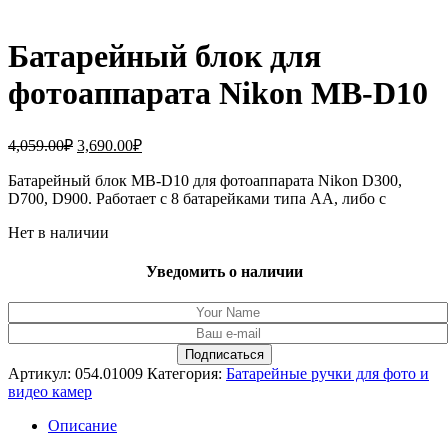
Батарейный блок для
фотоаппарата Nikon MB-D10
Первоначальная
Текущая
4,059.00
₽
3,690.00
₽
цена
цена:
составляла
Батарейный блок MB-D10 для фотоаппарата Nikon D300,
3,690.00₽.
D700, D900. Работает с 8 батарейками типа AA, либо с
4,059.00₽.
Нет в наличии
Уведомить о наличии
Артикул:
054.01009
Категория:
Батарейные ручки для фото и
видео камер
Описание