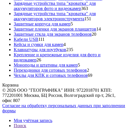
товара
Зарядные устройства типа "кроватка" для
363
аккумуляторов фото и видеокамер
363
товара
Зарядные устройства типа "кроватка" для
151
аккумуляторов электроинструмента
151
5
товар
Защитные корпуса для камер
5
товаров
14
Защитные пленки для экранов планшетов
14
20
товаров
Защитные сткла для экранов телефонов
20
111
товаров
Кабели USB
111
товаров
4
Кейсы и сумки для камер
4
товара
235
Клавиатуры для ноутбуков
235
товаров
Крепление и крепежные изделия для фото и
26
видеокамер
26
товаров
5
Моноподы и штативы для камер
5
товаров
2
Переходники для сотовых телефонов
2
товара
69
Чехлы для КПК и сотовых телефонов
69
товаров
Корзина
© 2026 ООО "ГЕОГРАФИКА" ИНН: 9722018701 КПП:
772201001 Москва, БЦ Россия, Волгоградский пр-т, 26с1,
офис 807
Согласие на обработку персональных данных при заполнении
формы
Моя учётная запись
Поиск