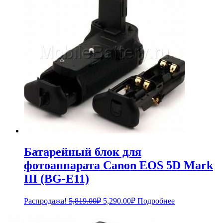
Батарейный блок для
фотоаппарата Canon EOS 5D Mark
III (BG-E11)
Первоначальная
Текущая
Распродажа!
5,819.00
₽
5,290.00
₽
Подробнее
цена
цена:
составляла
5,290.00₽.