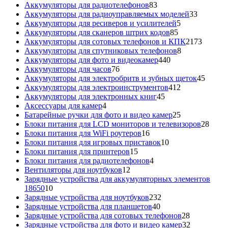
товара
83
Аккумуляторы для радиотелефонов
83
товара
33
Аккумуляторы для радиоуправляемых моделей
33
5
товара
Аккумуляторы для ресиверов и усилителей
5
85
товаров
Аккумуляторы для сканеров штрих кодов
85
товаров
2173
Аккумуляторы для сотовых телефонов и КПК
2173
8
товара
Аккумуляторы для спутниковых телефонов
8
440
товаров
Аккумуляторы для фото и видеокамер
440
76
товаров
Аккумуляторы для часов
76
товаров
45
Аккумуляторы для электробритв и зубных щеток
45
412
товар
Аккумуляторы для электроинструментов
412
45
товаров
Аккумуляторы для электронных книг
45
4
товаров
Аксессуары для камер
4
товара
25
Батарейные ручки для фото и видео камер
25
товаров
28
Блоки питания для LCD мониторов и телевизоров
28
16
това
Блоки питания для WiFi роутеров
16
товаров
10
Блоки питания для игровых приставок
10
15
товаров
Блоки питания для принтеров
15
товаров
4
Блоки питания для радиотелефонов
4
12
товара
Вентиляторы для ноутбуков
12
товаров
Зарядные устройства для аккумуляторных элементов
10
18650
10
товаров
232
Зарядные устройства для ноутбуков
232
40
товара
Зарядные устройства для планшетов
40
товаров
28
Зарядные устройства для сотовых телефонов
28
товаров
32
Зарядные устройства для фото и видео камер
32