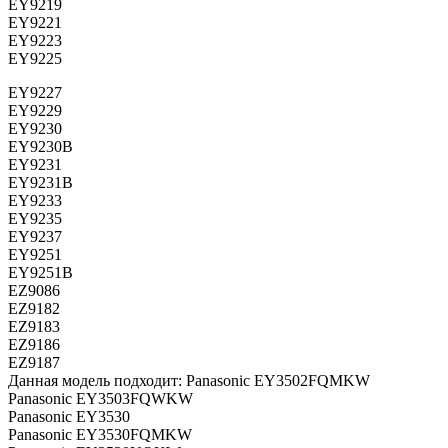
EY9219
EY9221
EY9223
EY9225
EY9227
EY9229
EY9230
EY9230B
EY9231
EY9231B
EY9233
EY9235
EY9237
EY9251
EY9251B
EZ9086
EZ9182
EZ9183
EZ9186
EZ9187
Данная модель подходит: Panasonic EY3502FQMKW
Panasonic EY3503FQWKW
Panasonic EY3530
Panasonic EY3530FQMKW