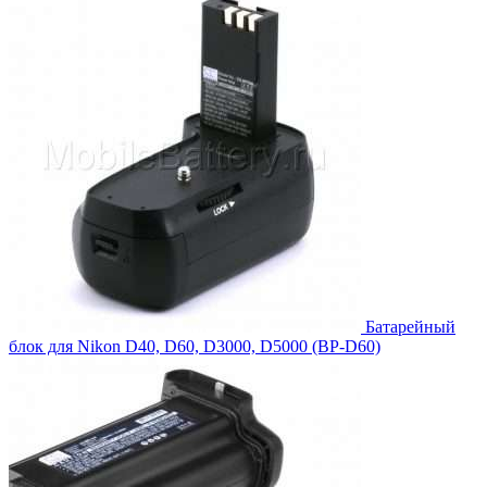
5,819.00₽.
Батарейный
блок для Nikon D40, D60, D3000, D5000 (BP-D60)