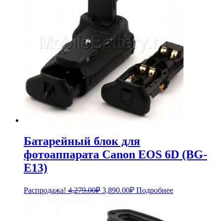
Батарейный блок для
фотоаппарата Canon EOS 6D (BG-
E13)
Первоначальная
Текущая
Распродажа!
4,279.00
₽
3,890.00
₽
Подробнее
цена
цена:
составляла
3,890.00₽.
4,279.00₽.