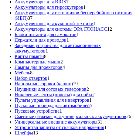
товар
7
Аккумуляторы для BIOS
7
товаров
1
Аккумуляторы для гироскутеров
1
товар
Аккумуляторы для источников бесперебойного питания
37
(ИБП)
37
товаров
1
Аккумуляторы для кухонной техники
1
товар
12
Аккумуляторы для системы ЭРА ГЛОНАСС
12
1
товаров
Блоки питания для самокатов
1
1
товар
Держатели для проводов
1
товар
Зарядные устройства для автомобильных
1
аккумуляторов
1
8
товар
Карты памяти
8
товаров
2
Компьютерные мыши
2
товара
4
Лампы для проекторов
4
8
товара
Мебель
8
товаров
1
Набор отверток
1
товар
19
Напольные горшки (кашпо)
19
товаров
2
Наушники для сотовых телефонов
2
товара
1
Никелевые ленты (полосы) для пайки
1
1
товар
Пульты управления для инверторов
1
товар
5
Пусковые провода для автомобилей
5
1
товаров
Пусковые устройства
1
товар
26
Сменные разъемы для универсальных аккумуляторов
26
31
то
Универсальные внешние аккумуляторы
31
товар
1
Устройства защиты от скачков напряжения
1
13
товар
Шлейфы
13