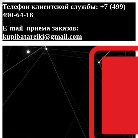
Телефон клиентской службы: +7 (499)
490-64-16
E-mail приема заказов:
kupibatareiki@gmail.com
Перейти
Перейти
к
к
навигации
содержимому