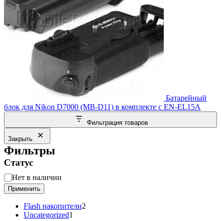
Батарейный
блок для Nikon D7000 (MB-D11) в комплекте с EN-EL15A
Фильтрация товаров
Закрыть
Фильтры
Статус
Статус
Нет в наличии
Применить
2
Flash накопители
2
1
товара
Uncategorized
1