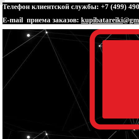
Телефон клиентской службы: +7 (499) 490
E-mail приема заказов:
kupibatareiki@gm
Перейти
Перейти
к
к
навигации
содержимому