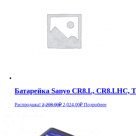
Батарейка Sanyo CR8.L, CR8.LHC,
Первоначальная
Текущая
Распродажа!
2,208.00
₽
2,024.00
₽
Подробнее
цена
цена:
составляла
2,024.00₽.
2,208.00₽.