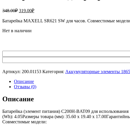
Первоначальная
Текущая
348.00
₽
319.00
₽
цена
цена:
составляла
Батарейка MAXELL SR621 SW для часов. Совместимые модел
319.00₽.
348.00₽.
Нет в наличии
Артикул:
200.01153
Категория:
Аккумуляторные элементы 186
Описание
Отзывы (0)
Описание
Батарейка (элемент питания) C200H-BAT09 для использования
(Wh): 4.05Размеры товара (мм): 35.60 x 19.40 x 17.00Гарантий
Совместимые модели: