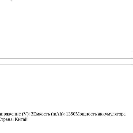
апряжение (V): 3Емкость (mAh): 1350Мощность аккумулятора
Страна: Китай