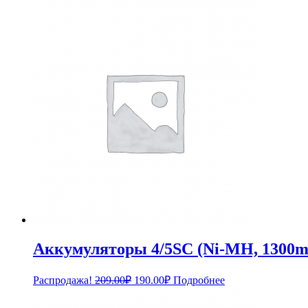
Аккумуляторы 4/5SC (Ni-MH, 1300m
Первоначальная
Текущая
Распродажа!
209.00
₽
190.00
₽
Подробнее
цена
цена:
составляла
190.00₽.