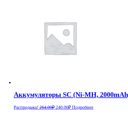
209.00₽.
Аккумуляторы SC (Ni-MH, 2000mAh,
Первоначальная
Текущая
Распродажа!
264.00
₽
240.00
₽
Подробнее
цена
цена:
составляла
240.00₽.
264.00₽.