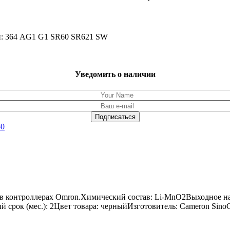
и: 364 AG1 G1 SR60 SR621 SW
Уведомить о наличии
50
 в контроллерах Omron.Химический состав: Li-MnO2Выходное н
ный срок (мес.): 2Цвет товара: черныйИзготовитель: Cameron Sino