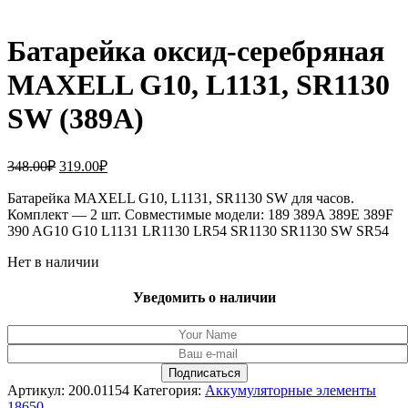
Батарейка оксид-серебряная
MAXELL G10, L1131, SR1130
SW (389A)
Первоначальная
Текущая
348.00
₽
319.00
₽
цена
цена:
составляла
Батарейка MAXELL G10, L1131, SR1130 SW для часов.
319.00₽.
Комплект — 2 шт. Совместимые модели: 189 389A 389E 389F
348.00₽.
390 AG10 G10 L1131 LR1130 LR54 SR1130 SR1130 SW SR54
Нет в наличии
Уведомить о наличии
Артикул:
200.01154
Категория:
Аккумуляторные элементы
18650