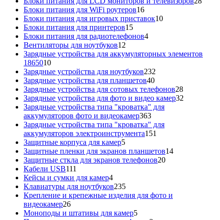
товаров
28
Блоки питания для LCD мониторов и телевизоров
28
16
това
Блоки питания для WiFi роутеров
16
товаров
10
Блоки питания для игровых приставок
10
15
товаров
Блоки питания для принтеров
15
товаров
4
Блоки питания для радиотелефонов
4
12
товара
Вентиляторы для ноутбуков
12
товаров
Зарядные устройства для аккумуляторных элементов
10
18650
10
товаров
232
Зарядные устройства для ноутбуков
232
40
товара
Зарядные устройства для планшетов
40
товаров
28
Зарядные устройства для сотовых телефонов
28
товаров
32
Зарядные устройства для фото и видео камер
32
товара
Зарядные устройства типа "кроватка" для
363
аккумуляторов фото и видеокамер
363
товара
Зарядные устройства типа "кроватка" для
151
аккумуляторов электроинструмента
151
5
товар
Защитные корпуса для камер
5
товаров
14
Защитные пленки для экранов планшетов
14
20
товаров
Защитные сткла для экранов телефонов
20
111
товаров
Кабели USB
111
товаров
4
Кейсы и сумки для камер
4
товара
235
Клавиатуры для ноутбуков
235
товаров
Крепление и крепежные изделия для фото и
26
видеокамер
26
товаров
5
Моноподы и штативы для камер
5