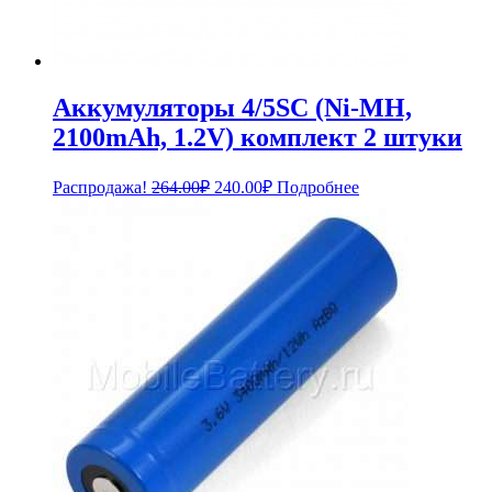
Аккумуляторы 4/5SC (Ni-MH,
2100mAh, 1.2V) комплект 2 штуки
Первоначальная
Текущая
Распродажа!
264.00
₽
240.00
₽
Подробнее
цена
цена:
составляла
240.00₽.
264.00₽.