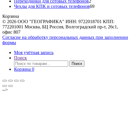
товаров
2
Переходники для сотовых телефонов
2
товара
69
Чехлы для КПК и сотовых телефонов
69
товаров
Корзина
© 2026 ООО "ГЕОГРАФИКА" ИНН: 9722018701 КПП:
772201001 Москва, БЦ Россия, Волгоградский пр-т, 26с1,
офис 807
Согласие на обработку персональных данных при заполнении
формы
Моя учётная запись
Поиск
Искать:
Поиск
Корзина
0
-->