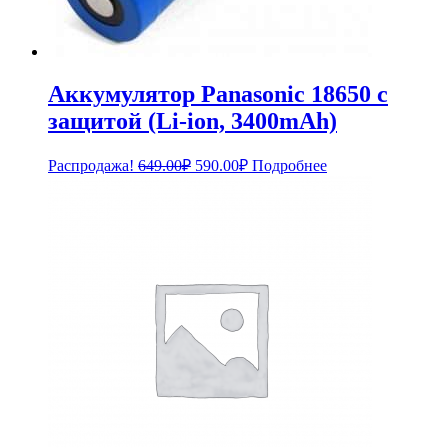
Аккумулятор Panasonic 18650 с
защитой (Li-ion, 3400mAh)
Первоначальная
Текущая
Распродажа!
649.00
₽
590.00
₽
Подробнее
цена
цена:
составляла
590.00₽.
649.00₽.