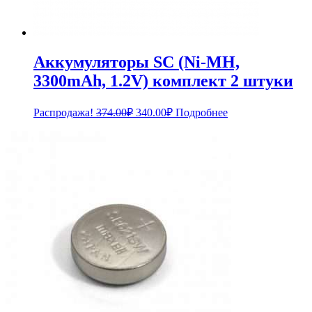
Аккумуляторы SC (Ni-MH,
3300mAh, 1.2V) комплект 2 штуки
Первоначальная
Текущая
Распродажа!
374.00
₽
340.00
₽
Подробнее
цена
цена:
составляла
340.00₽.
374.00₽.