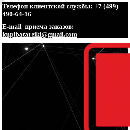
Телефон клиентской службы: +7 (499)
490-64-16
E-mail приема заказов:
kupibatareiki@gmail.com
Перейти
Перейти
к
к
навигации
содержимому